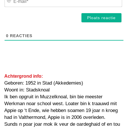
mai
0
REACTIES
Achtergrond info:
Geboren: 1952 in Stad (Akkedemies)
Woont in: Stadsknoal
Ik ben opgruit in Muzzelknoal, bin bie meester
Werkman noar school west. Loater bin k traauwd mit
Appie op ‘t Ende, wie hebben soamen 19 joar n kroeg
had in Valthermond, Appie is in 2006 overleden.
Sunds n poar joar mok ik veur de oardeghaid of en tou