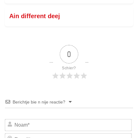
Ain different deej
0
Schier?
Berichtje bie n nije reactie?
No
E-