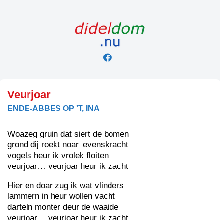
Skip
to
content
Veurjoar
ENDE-ABBES OP 'T, INA
Woazeg gruin dat siert de bomen
grond dij roekt noar levenskracht
vogels heur ik vrolek floiten
veurjoar… veurjoar heur ik zacht
Hier en doar zug ik wat vlinders
lammern in heur wollen vacht
darteln monter deur de waaide
veurjoar… veurjoar heur ik zacht