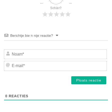
Schier?
Berichtje bie n nije reactie?
No
E-
mai
0
REACTIES