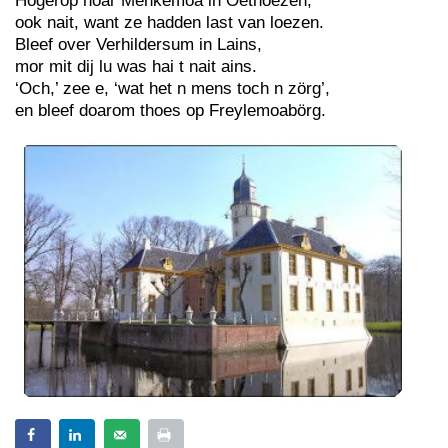
Hogerop noar Menkemoa in Oethoezen,
ook nait, want ze hadden last van loezen.
Bleef over Verhildersum in Lains,
mor mit dij lu was hai t nait ains.
‘Och,’ zee e, ‘wat het n mens toch n zörg’,
en bleef doarom thoes op Freylemoabörg.