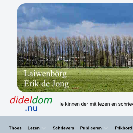
Skip
to
content
Ie kinnen der mit lezen en schri
Thoes
Lezen
Schrievers
Publiceren
Prikbord