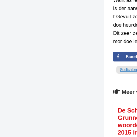
Want as le
is der aans
TIEDSCHRIFT
t Gevuil ze
KREUZE
doe heurde
TENEEL
Dit zeer 
mor doe le
VERHOALEN
Face
Gedichten
Meer 
De Sch
Grunn
woord
2015 i