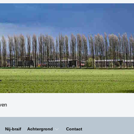
even
Nij-braif
Achtergrond
Contact