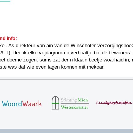
nd info:
el. As direkteur van ain van de Winschoter verzörgingshoe
 VUT), dee ik elke vrijdagmörn n verhoaltje bie de bewoners.
et doeme zogen, sums zat der n klaain beetje woarhaid in, 
kste was dat wie even lagen konnen mit mekoar.