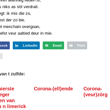
ven allenneg lieden is,
PERSBERICHT
 niks as stil verdrait.
FOTO’S
gt: ik mis die zo,
st der zo bie.
zel meschain overgoan,
efst veur aaltied deur in mie.
book
LinkedIn
Email
Print
van t zulfde:
ierste
Corona-(ell)ende
Corona-
eger
(veur)zörg
en van
n n limerick