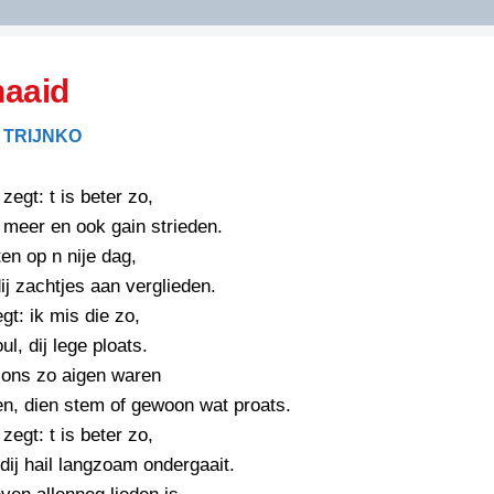
DIDELDOM.COM
haaid
KREUZE
 TRIJNKO
JOEN
HORIZON
zegt: t is beter zo,
PAZZIPANTEN
 meer en ook gain strieden.
en op n nije dag,
ij zachtjes aan verglieden.
RIED
FLYER
gt: ik mis die zo,
N
INZENDENS
oul, dij lege ploats.
RIED
FLYER
 ons zo aigen waren
PERSBERICHT
n, dien stem of gewoon wat proats.
INZENDENS
RIED
SCHRIEFWEDSTRIED
zegt: t is beter zo,
2026
JURYRAPPORT
dij hail langzoam ondergaait.
FLYER