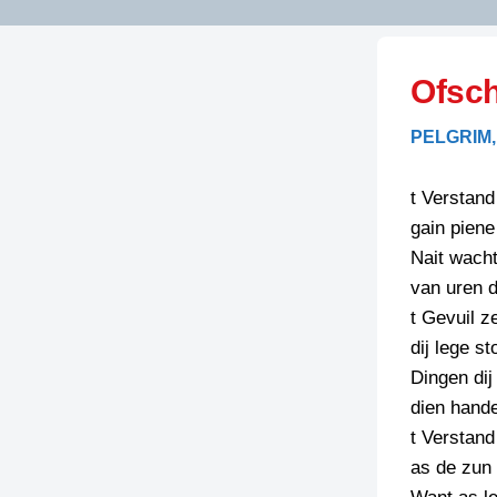
LITERATUUR
OPSTUREN
GEDICHTEN
Ofsc
OVEREG
SPELLENSCONTROLE
HAIKU’S
BIENOAMEN
PELGRIM,
SCHRIEFREGELS
LAIDJES
LAIDTEKSTEN
LEGENDEN
t Verstand 
LIMERICKS
gain piene
RECEPTEN
LUUSTERN
Nait wacht
SPREUKEN
van uren d
SCHRIEFWEDST
2024
t Gevuil ze
VEURDRACHTE
dij lege st
SCHRIEFWEDST
Dingen dij
2025
dien hande
SCHRIEFWEDST
t Verstand 
2026
as de zun 
STRIPS