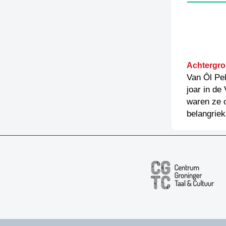
Achtergro
Van Ôl Pek
joar in de
waren ze o
belangrie