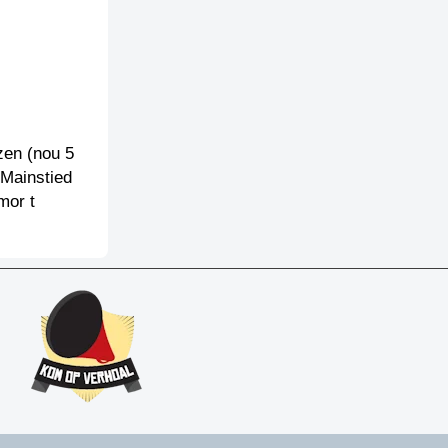
zen (nou 5
 Mainstied
mor t