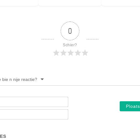
0
Schier?
e bie n nije reactie?
Noam*
E-
mail*
ES