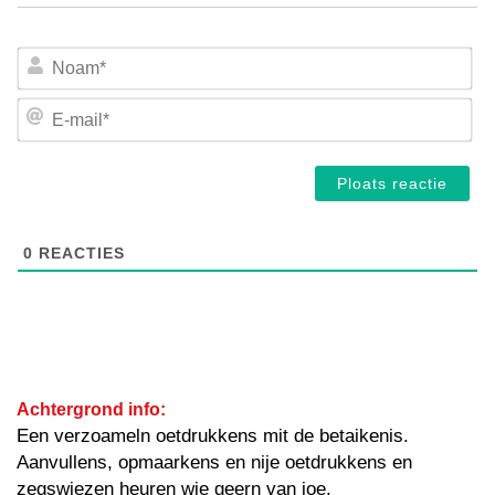
No
E-
mai
0
REACTIES
Achtergrond info:
Een verzoameln oetdrukkens mit de betaikenis.
Aanvullens, opmaarkens en nije oetdrukkens en
zegswiezen heuren wie geern van joe.