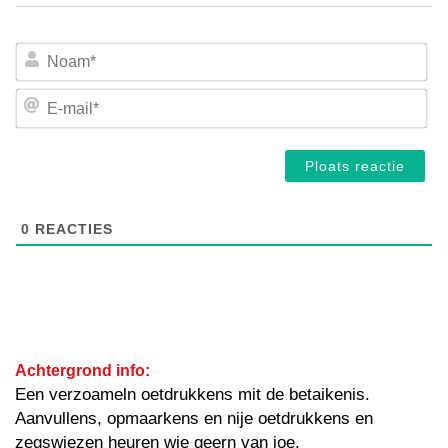
No
E-
mai
0
REACTIES
Achtergrond info:
Een verzoameln oetdrukkens mit de betaikenis.
Aanvullens, opmaarkens en nije oetdrukkens en
zegswiezen heuren wie geern van joe.