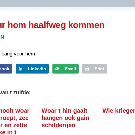
DIDELDOM.COM
uur hom haalfweg kommen
KREUZE
EN
JOEN
HORIZON
t bang voor hem
PAZZIPANTEN
book
LinkedIn
Email
Print
RIED
FLYER
N
van t zulfde:
INZENDENS
RIED
FLYER
PERSBERICHT
nooit woar
Woar t hìn gaait
Wie kriegen
INZENDENS
RIED
SCHRIEFWEDSTRIED
kroept, zee
hangen ook gain
2026
JURYRAPPORT
r en zette
schilderijen
FLYER
ke in t