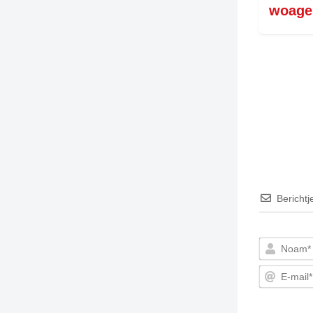
woage
TIEDSCHRIFT
KREUZE
TENEEL
VERHOALEN
Berichtj