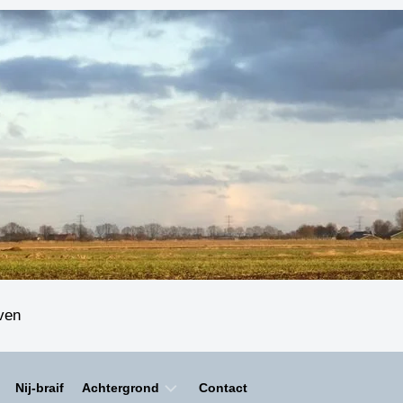
even
Nij-braif
Achtergrond
Contact