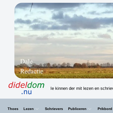
Skip
to
content
Ie kinnen der mit lezen en schri
Thoes
Lezen
Schrievers
Publiceren
Prikbord