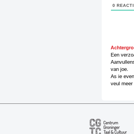
0
REACTI
Achtergro
Een verzo
Aanvullen
van joe.
As ie even
veul meer