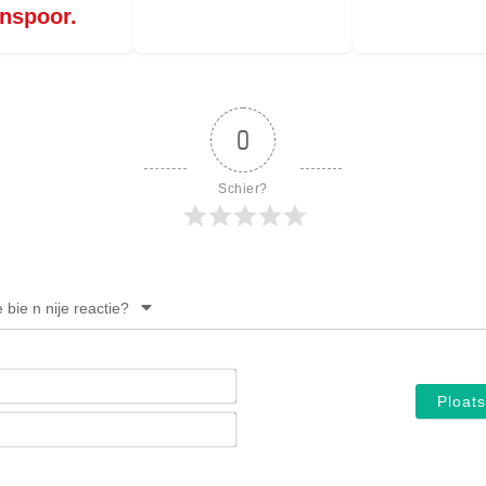
PERSBERICHT
nspoor.
FOTO’S
0
Schier?
e bie n nije reactie?
Noam*
E-
mail*