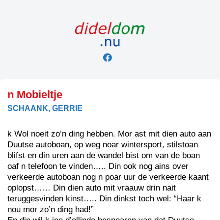
Skip
to
content
n Mobieltje
SCHAANK, GERRIE
k Wol noeit zo’n ding hebben. Mor ast mit dien auto aan
Duutse autoboan, op weg noar wintersport, stilstoan
blifst en din uren aan de wandel bist om van de boan
oaf n telefoon te vinden….. Din ook nog ains over
verkeerde autoboan nog n poar uur de verkeerde kaant
oplopst…… Din dien auto mit vraauw drin nait
teruggesvinden kinst….. Din dinkst toch wel: “Haar k
nou mor zo’n ding had!”