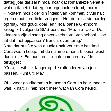
datteg joar dat zai n moal noar dat romantieze Venetie
wol en ik heb t datteg joar tegenholden kìnd, mor mit
Pinkstern mos t der din ìndelk van kommen. t Vuil nait
tegen mout k eerlieks zeggen. t Het de reloatsie oardeg
opfrist). Mor goud, doar ien t Itoalioanse Giethoorn
kreeg ik t volgende SMS-berichie: “Ma, hier Cora. De
kinderen zijn dinsdag onverwachts vrij van school. Hoe
zit dat met oppassen? Bericht even terug.”
Nou, dat braifke was duudlek nait veur mie bestimd.
Cora was n beetje mit de nummers aan t knooien west,
ducht mie. En toun kon ik t nait loaten en braifde
terugges:
“Cora, ik wil niet langer op die rotkinderen van jou
passen. Punt uit! Ma.”
Of ‘t weer goudkommen is tussen Cora en heur moeke
wait ik nait. Ik heb noeit meer wat van Cora heurd.