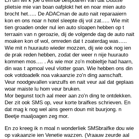
En din wil k joe d’ellinde bespoaren van dat Duutse
plietsie mie van boan oafplokt het en noar mien auto
brocht het….. De ADACman de auto nait reparaaiern
kon en ons noar n hotel sleepte dij vol zat….. Wie mit
tien groaden onder nul ien auto sloapen hebben op t
terraain van n geroazie, dij de volgende dag de auto nait
moaken kon of wol, omreden dat t zoaterdag was…..
Wie mit n huurauto wieder mozzen, dij wie ook nog ien
de prak reden hebben, zodat der weer n nije huurauto
kommen mos…. . As wie mor zo’n mobieltje had haarn,
din was t apmoal veul vlotter goan. Wie hebben ons din
ook votdoadelk noa vakaanzie zo’n ding aanschaft.
Veur noodgevallen vanzulfs en nait veur aal dat geplaas
woar maiste lu hom veur bruken.
Mor begunst toch aal meer aan zo’n ding te ontdekken.
Der zit ook SMS op, veur korte braifkes schrieven. En
dat mag k nog wel ains geern doun mit buurjong. n
Beetje maaljoagen zeg mor.
En zo kreeg ik n moal n wonderliek SMSbraifke dou wie
op vakaanzie ien Venetie wazzen. (Vraauw zeurde aal