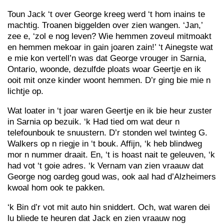
Toun Jack ‘t over George kreeg werd ‘t hom inains te
machtig. Troanen biggelden over zien wangen. ‘Jan,’
zee e, ‘zol e nog leven? Wie hemmen zoveul mitmoakt
en hemmen mekoar in gain joaren zain!’ ‘t Ainegste wat
e mie kon vertell’n was dat George vrouger in Sarnia,
Ontario, woonde, dezulfde ploats woar Geertje en ik
ooit mit onze kinder woont hemmen. D’r ging bie mie n
lichtje op.
Wat loater in ‘t joar waren Geertje en ik bie heur zuster
in Sarnia op bezuik. ‘k Had tied om wat deur n
telefounbouk te snuustern. D’r stonden wel twinteg G.
Walkers op n riegje in ‘t bouk. Affijn, ‘k heb blindweg
mor n nummer draait. En, ‘t is hoast nait te geleuven, ‘k
had vot ‘t goie adres. ‘k Vernam van zien vraauw dat
George nog oardeg goud was, ook aal had d’Alzheimers
kwoal hom ook te pakken.
‘k Bin d’r vot mit auto hin sniddert. Och, wat waren dei
lu bliede te heuren dat Jack en zien vraauw nog