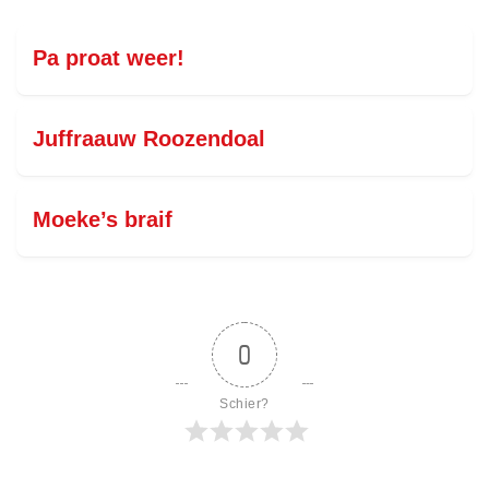
Pa proat weer!
Juffraauw Roozendoal
Moeke’s braif
0
Schier?