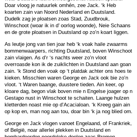
Doar vloog je natuurlek omhén, zee Jack. ‘k Heb
koarten zain van Noord Nederland en Duutsland.
Dudelk zag je ploatsen zoas Stad, Zuudbrouk,
Winschoot (woar ik in d’ oorlog woonde), Neie Schaans
en de grote ploatsen in Duutsland op zo’n koart liggen.
As leutje jong van tien joar heb ‘k voak haile zwaarms
bommenwaarpers, richting Duutsland, boven Winschoot
zain vlaigen. As d’r ‘s nachts weer zo’n vloot
overroasde kon ik de zuiklichten in Duutsland aan goan
zain. ‘k Stond den voak op ‘t platdak achter ons hoes te
kieken. Misschien waren George en Jack ook bie zo’n
vloot. ‘t Waren baange, duustere tieden. Ain keer, op
kloare dag, begon vlak boven mie n Engelse joager op n
Gestapo nust in Winschoot te schaiten. Laange hulzen
kletterden noast mie op d’Acacialoan. ‘k Kreeg gain ain
op kop en, man nog aan tou, doar bin ‘k ja nog blied om.
George en Jack vlogen vanoet Engelaand, of Frankriek,
of België, noar allerlei plekken in Duutsland en
bombardeerden noordeleke doelen zoas Bremen,