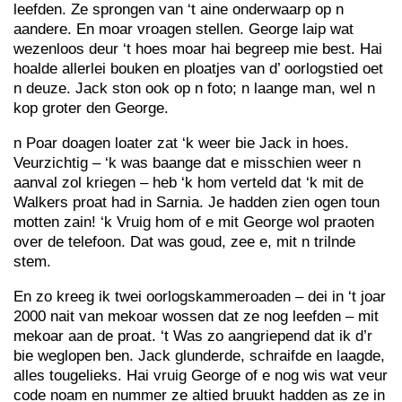
leefden. Ze sprongen van ‘t aine onderwaarp op n
aandere. En moar vroagen stellen. George laip wat
wezenloos deur ‘t hoes moar hai begreep mie best. Hai
hoalde allerlei bouken en ploatjes van d’ oorlogstied oet
n deuze. Jack ston ook op n foto; n laange man, wel n
kop groter den George.
n Poar doagen loater zat ‘k weer bie Jack in hoes.
Veurzichtig – ‘k was baange dat e misschien weer n
aanval zol kriegen – heb ‘k hom verteld dat ‘k mit de
Walkers proat had in Sarnia. Je hadden zien ogen toun
motten zain! ‘k Vruig hom of e mit George wol praoten
over de telefoon. Dat was goud, zee e, mit n trilnde
stem.
En zo kreeg ik twei oorlogskammeroaden – dei in ‘t joar
2000 nait van mekoar wossen dat ze nog leefden – mit
mekoar aan de proat. ‘t Was zo aangriepend dat ik d’r
bie weglopen ben. Jack glunderde, schraifde en laagde,
alles tougelieks. Hai vruig George of e nog wis wat veur
code noam en nummer ze altied bruukt hadden as ze in