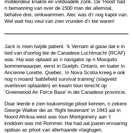
middendeur knakte en votdoadelk zonk. De ‘Hood’ had
n bemanning van over de 1500 man dei allemoal,
behalve drei, omkwammen. Alec was d’r nog kapot van.
Wel wait hou veul van zien vrunden d’r bie waren!
Jack is mien twijde patient. ‘k Vernam al gauw dat e in
tied van d’oorlog bie de Canadese Luchtmacht (RCAF)
was. Hai was oplaaid as n navigator op n Mosquito
bommenwaarper, eerst in Guelph, Ontario, en loater in
Ancienne Lorette, Quebec. In Nova Scotia kreeg e ook
nog n moand ‘battlefield survival training’ (slagveld
overleven oplaaiden) en kwam toun terecht op
‘Greenwood Air Force Base’ in dei Canadese provincie.
Doar leerde e zien toukomstige piloot kennen, n zekere
George Walker dei as ‘flight lieutenant’ in 1943 aal in
Noord Afrikoa west was toun Montgomery aan ‘t
knokken was mit Rommel. Hai had aal joaren ervoaring
opdoan as piloot van allerhaande vlaigtugen.