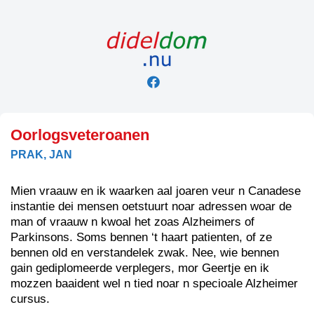
Skip
to
content
Oorlogsveteroanen
PRAK, JAN
Mien vraauw en ik waarken aal joaren veur n Canadese
instantie dei mensen oetstuurt noar adressen woar de
man of vraauw n kwoal het zoas Alzheimers of
Parkinsons. Soms bennen ‘t haart patienten, of ze
bennen old en verstandelek zwak. Nee, wie bennen
gain gediplomeerde verplegers, mor Geertje en ik
mozzen baaident wel n tied noar n specioale Alzheimer
cursus.