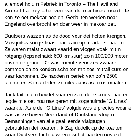
allemoal holt. n Fabriek in Toronto – The Havilland
Aircraft Factory – het veul van dei machines moakt. Je
kon ze oet mekoar hoalen. Gedailten werden noar
Engeland overbrocht en doar weer in mekoar zet.
Duutsers wazzen as de dood veur dei holten krengen.
Mosquitos kon je hoast nait zain op n radar schaarm.
Ze waren maist zwaart vaarfd en vlogen voak mit n
rotgang (topsnelhaid: 600 km./uur) zo’n 100/200 meter
boven de grond. D’r was roemte veur zes zwoare
bommen en ze konden schaiten mit zes mitrailleurs en
vaar kanonnen. Ze hadden n beriek van zo’n 2500
kilometer. Soms deden ze niks aans as fotos moaken.
Jack lait mie n boudel koarten zain dei e bruukt had en
legde mie oet hou navigeren mit zogenuimde ‘G Lines’
waarkte. As e dei ‘G Lines’ volgde wos e precies woar e
was as ze boven Nederland of Duutsland vlogen.
Bemanningen van alle geallieerde vlaigtugen
gebruukten dei koarten. ‘k Zag dudelk op de koarten
woar Duutsers lucht ofweergeschut hadden opsteld.