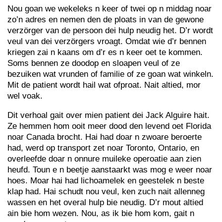
Nou goan we wekeleks n keer of twei op n middag noar
zo’n adres en nemen den de ploats in van de gewone
verzörger van de persoon dei hulp neudig het. D’r wordt
veul van dei verzörgers vroagt. Omdat wie d’r bennen
kriegen zai n kaans om d’r es n keer oet te kommen.
Soms bennen ze doodop en sloapen veul of ze
bezuiken wat vrunden of familie of ze goan wat winkeln.
Mit de patient wordt hail wat ofproat. Nait altied, mor
wel voak.
Dit verhoal gait over mien patient dei Jack Alguire hait.
Ze hemmen hom ooit meer dood den levend oet Florida
noar Canada brocht. Hai had doar n zwoare beroerte
had, werd op transport zet noar Toronto, Ontario, en
overleefde doar n onnure muileke operoatie aan zien
heufd. Toun e n beetje aanstaarkt was mog e weer noar
hoes. Moar hai had lichoamelek en geestelek n beste
klap had. Hai schudt nou veul, ken zuch nait allenneg
wassen en het overal hulp bie neudig. D’r mout altied
ain bie hom wezen. Nou, as ik bie hom kom, gait n