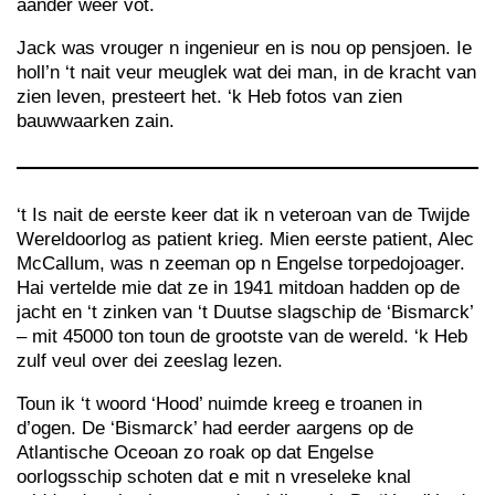
aander weer vot.
Jack was vrouger n ingenieur en is nou op pensjoen. Ie
holl’n ‘t nait veur meuglek wat dei man, in de kracht van
zien leven, presteert het. ‘k Heb fotos van zien
bauwwaarken zain.
‘t Is nait de eerste keer dat ik n veteroan van de Twijde
Wereldoorlog as patient krieg. Mien eerste patient, Alec
McCallum, was n zeeman op n Engelse torpedojoager.
Hai vertelde mie dat ze in 1941 mitdoan hadden op de
jacht en ‘t zinken van ‘t Duutse slagschip de ‘Bismarck’
– mit 45000 ton toun de grootste van de wereld. ‘k Heb
zulf veul over dei zeeslag lezen.
Toun ik ‘t woord ‘Hood’ nuimde kreeg e troanen in
d’ogen. De ‘Bismarck’ had eerder aargens op de
Atlantische Oceoan zo roak op dat Engelse
oorlogsschip schoten dat e mit n vreseleke knal