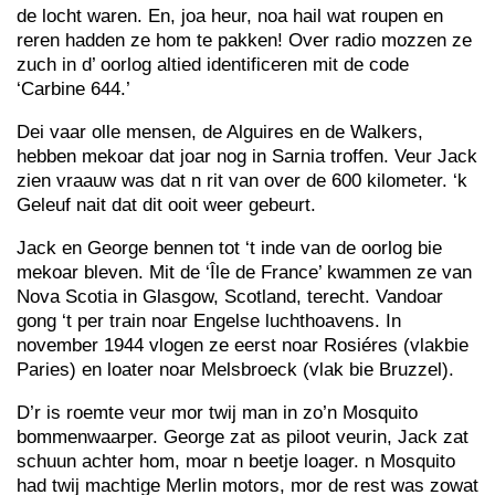
de locht waren. En, joa heur, noa hail wat roupen en
reren hadden ze hom te pakken! Over radio mozzen ze
zuch in d’ oorlog altied identificeren mit de code
‘Carbine 644.’
Dei vaar olle mensen, de Alguires en de Walkers,
hebben mekoar dat joar nog in Sarnia troffen. Veur Jack
zien vraauw was dat n rit van over de 600 kilometer. ‘k
Geleuf nait dat dit ooit weer gebeurt.
Jack en George bennen tot ‘t inde van de oorlog bie
mekoar bleven. Mit de ‘Île de France’ kwammen ze van
Nova Scotia in Glasgow, Scotland, terecht. Vandoar
gong ‘t per train noar Engelse luchthoavens. In
november 1944 vlogen ze eerst noar Rosiéres (vlakbie
Paries) en loater noar Melsbroeck (vlak bie Bruzzel).
D’r is roemte veur mor twij man in zo’n Mosquito
bommenwaarper. George zat as piloot veurin, Jack zat
schuun achter hom, moar n beetje loager. n Mosquito
had twij machtige Merlin motors, mor de rest was zowat