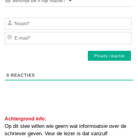
Berichtje bie n nije reactie?
No
E-
mai
0
REACTIES
Achtergrond info:
Op dit stee willen wie geern wat informoatsie over de
schriever geven. Veur de lezer is dat vanzulf