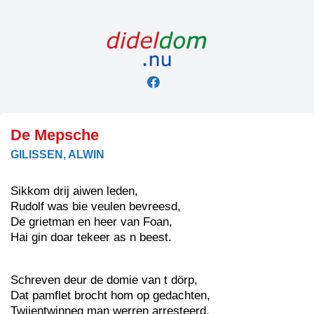
Skip
to
content
De Mepsche
GILISSEN, ALWIN
Sikkom drij aiwen leden,
Rudolf was bie veulen bevreesd,
De grietman en heer van Foan,
Hai gin doar tekeer as n beest.
Schreven deur de domie van t dörp,
Dat pamflet brocht hom op gedachten,
Twijentwinneg man werren arresteerd,