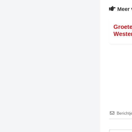
Meer 
TIEDSCHRIFT
KREUZE
Groete
TENEEL
Weste
VERHOALEN
Berichtj