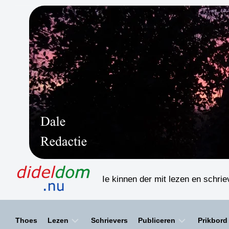
Skip
to
content
Ie kinnen der mit lezen en schri
Thoes
Lezen
Schrievers
Publiceren
Prikbord