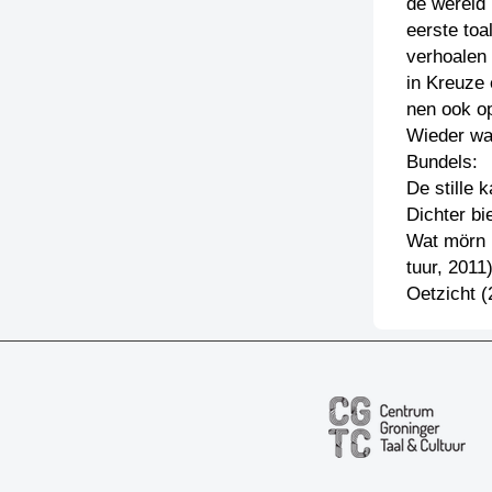
de wereld 
eerste toa
verhoalen
in Kreuze 
nen ook o
Wieder waa
Bundels:
De stille 
Dichter bi
Wat mörn 
tuur, 2011
Oetzicht (