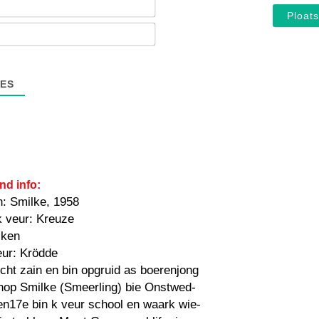
E-
mail*
ES
nd info:
n: Smilke, 1958
k veur: Kreuze
iken
eur: Krödde
öcht zain en bin opgruid as boerenjong
chop Smilke (Smeerling) bie Onstwed-
en17e bin k veur school en waark wie-