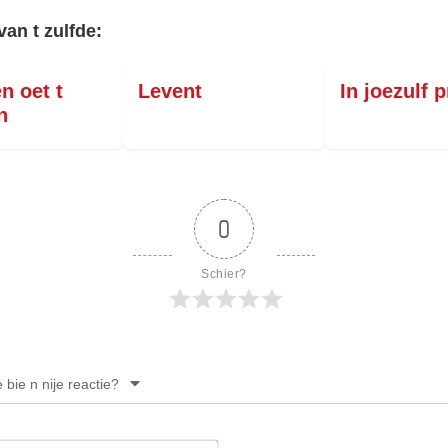
PERSBERICHT
van t zulfde:
FOTO’S
n oet t
Levent
In joezulf 
n
0
Schier?
e bie n nije reactie?
Noam*