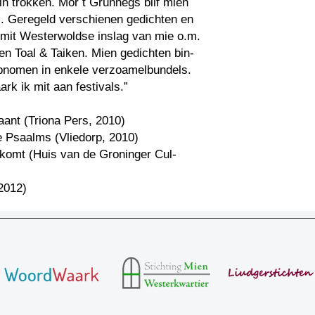
in trokken. Mor t Grunnegs blif mien
l. Geregeld verschienen gedichten en
 mit Westerwoldse inslag van mie o.m.
en Toal & Taiken. Mien gedichten bin-
pnomen in enkele verzoamelbundels.
rk ik mit aan festivals.”
kaant (Triona Pers, 2010)
e Psaalms (Vliedorp, 2010)
komt (Huis van de Groninger Cul-
)
2012)