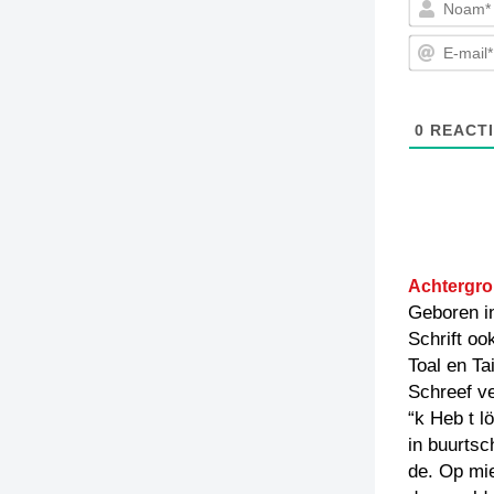
0
REACTI
Achtergro
Geboren i
Schrift oo
Toal en Ta
Schreef v
“k Heb t l
in buurts
de. Op mi