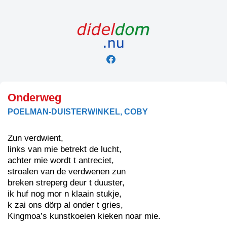
Skip
to
content
Onderweg
POELMAN-DUISTERWINKEL, COBY
Zun verdwient,
links van mie betrekt de lucht,
achter mie wordt t antreciet,
stroalen van de verdwenen zun
breken streperg deur t duuster,
ik huf nog mor n klaain stukje,
k zai ons dörp al onder t gries,
Kingmoa’s kunstkoeien kieken noar mie.