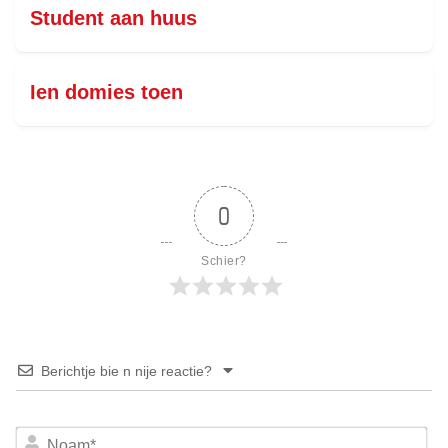
Student aan huus
Ien domies toen
0
Schier?
Berichtje bie n nije reactie?
No