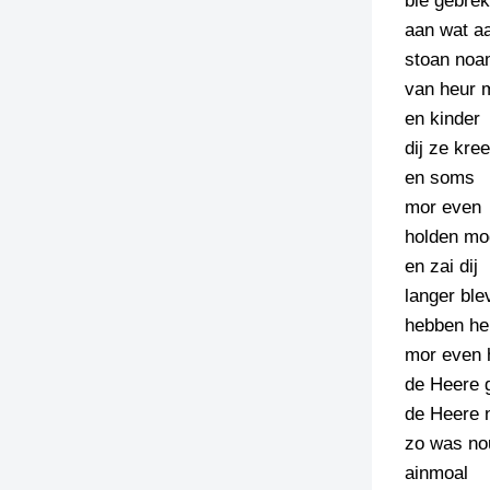
bie gebrek
aan wat a
TIEDSCHRIFT
stoan no
KREUZE
van heur 
TENEEL
en kinder
dij ze kre
VERHOALEN
en soms
mor even
holden mo
en zai dij
langer ble
hebben he
mor even 
de Heere g
de Heere 
zo was no
ainmoal