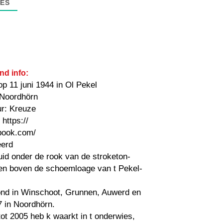
ES
nd info:
p 11 juni 1944 in Ol Pekel
 Noordhörn
ur: Kreuze
https://
book.com/
erd
uid onder de rook van de stroketon-
 en boven de schoemloage van t Pekel-
nd in Winschoot, Grunnen, Auwerd en
7 in Noordhörn.
ot 2005 heb k waarkt in t onderwies,