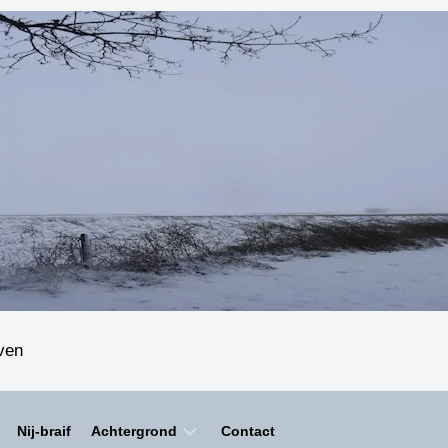
even
Nij-braif
Achtergrond
Contact