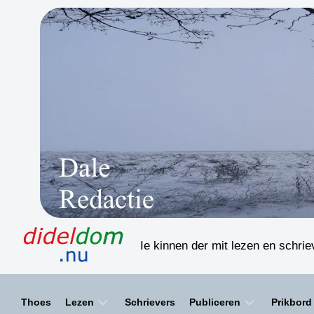
Skip
to
content
Ie kinnen der mit lezen en schri
Thoes
Lezen
Schrievers
Publiceren
Prikbord