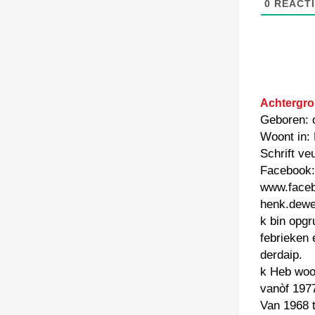
0
REACTI
Achtergro
Geboren: o
Woont in:
Schrift ve
Facebook: 
www.face
henk.dewe
k bin opgr
febrieken
derdaip.
k Heb woo
vanòf 197
Van 1968 t