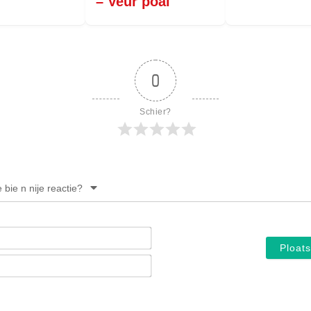
– Veur poal
0
Schier?
e bie n nije reactie?
Noam*
E-
mail*