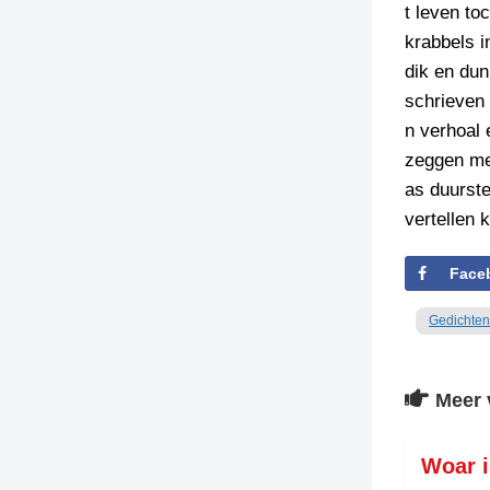
t leven toc
krabbels i
dik en dun
schrieven
n verhoal 
zeggen m
as duurst
vertellen k
Face
Gedichten
Meer 
Woar i