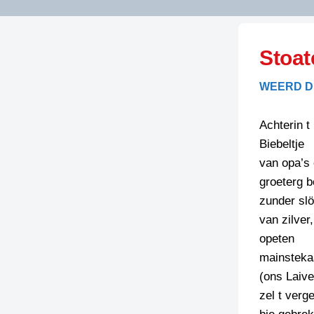
LITERATUUR
OPSTUREN
GEDICHTEN
Stoat
OVEREG
SPELLENSCONTROLE
HAIKU’S
BIENOAMEN
WEERD D
SCHRIEFREGELS
LAIDJES
LAIDTEKSTEN
LEGENDEN
Achterin t
LIMERICKS
Biebeltje
RECEPTEN
LUUSTERN
van opa’s
SPREUKEN
groeterg b
SCHRIEFWEDST
2024
zunder slö
VEURDRACHTE
van zilver,
SCHRIEFWEDST
opeten
2025
mainsteka
SCHRIEFWEDST
(ons Laiv
2026
zel t verg
STRIPS