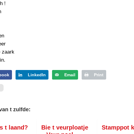
h !
n
en
eer
e zaark
in.
book
LinkedIn
Email
Print
van t zulfde:
s t laand?
Bie t veurploatje
Stamppot k