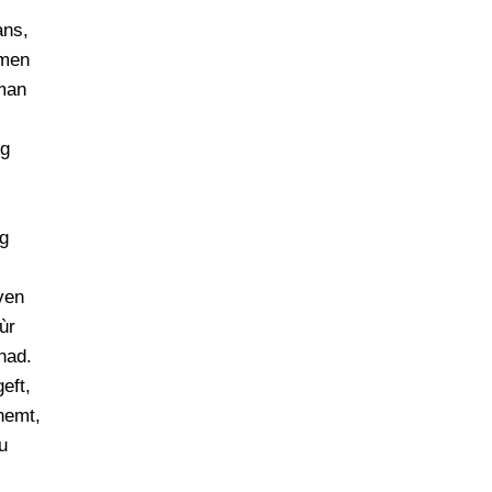
PERSBERICHT
ans,
FOTO’S
amen
man
eg
g
ven
ùr
had.
eft,
nemt,
u