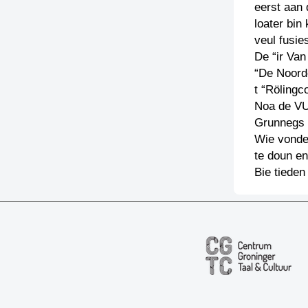
eerst aan 
loater bin
veul fusie
De “ir Van
“De Noord
t “Rölingco
Noa de VU
Grunnegs 
Wie vonde
te doun en
Bie tieden