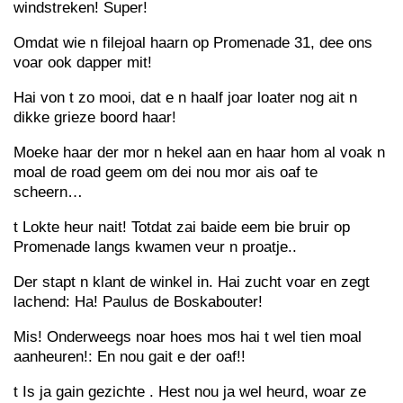
windstreken! Super!
Omdat wie n filejoal haarn op Promenade 31, dee ons
voar ook dapper mit!
Hai von t zo mooi, dat e n haalf joar loater nog ait n
dikke grieze boord haar!
Moeke haar der mor n hekel aan en haar hom al voak n
moal de road geem om dei nou mor ais oaf te
scheern…
t Lokte heur nait! Totdat zai baide eem bie bruir op
Promenade langs kwamen veur n proatje..
Der stapt n klant de winkel in. Hai zucht voar en zegt
lachend: Ha! Paulus de Boskabouter!
Mis! Onderweegs noar hoes mos hai t wel tien moal
aanheuren!: En nou gait e der oaf!!
t Is ja gain gezichte . Hest nou ja wel heurd, woar ze