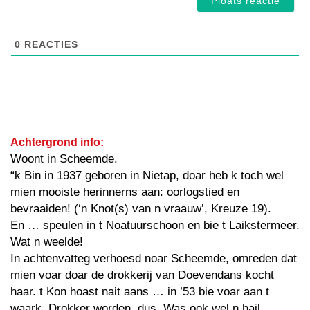
0
REACTIES
Achtergrond info:
Woont in Scheemde.
“k Bin in 1937 geboren in Nietap, doar heb k toch wel
mien mooiste herinnerns aan: oorlogstied en
bevraaiden! (‘n Knot(s) van n vraauw’, Kreuze 19).
En … speulen in t Noatuurschoon en bie t Laikstermeer.
Wat n weelde!
In achtenvatteg verhoesd noar Scheemde, omreden dat
mien voar doar de drokkerij van Doevendans kocht
haar. t Kon hoast nait aans … in ’53 bie voar aan t
waark. Drokker worden, dus. Was ook wel n hail