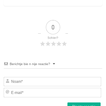
0
Schier?
Berichtje bie n nije reactie?
No
E-
mai