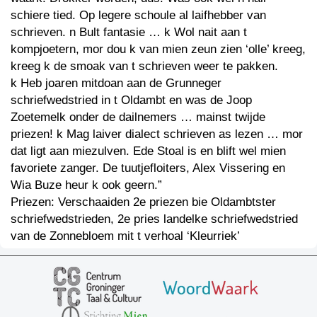
schiere tied. Op legere schoule al laifhebber van
schrieven. n Bult fantasie … k Wol nait aan t
kompjoetern, mor dou k van mien zeun zien ‘olle’ kreeg,
kreeg k de smoak van t schrieven weer te pakken.
k Heb joaren mitdoan aan de Grunneger
schriefwedstried in t Oldambt en was de Joop
Zoetemelk onder de dailnemers … mainst twijde
priezen! k Mag laiver dialect schrieven as lezen … mor
dat ligt aan miezulven. Ede Stoal is en blift wel mien
favoriete zanger. De tuutjefloiters, Alex Vissering en
Wia Buze heur k ook geern.”
Priezen: Verschaaiden 2e priezen bie Oldambtster
schriefwedstrieden, 2e pries landelke schriefwedstried
van de Zonnebloem mit t verhoal ‘Kleurriek’