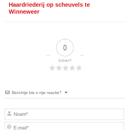
Haardriederij op scheuvels te
Winneweer
0
Schier?
Berichtje bie n nije reactie?
No
E-
mai