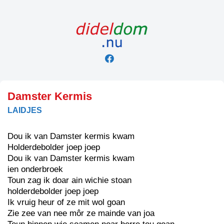
Skip
to
content
Damster Kermis
LAIDJES
Dou ik van Damster kermis kwam
Holderdebolder joep joep
Dou ik van Damster kermis kwam
ien onderbroek
Toun zag ik doar ain wichie stoan
holderdebolder joep joep
Ik vruig heur of ze mit wol goan
Zie zee van nee môr ze mainde van joa