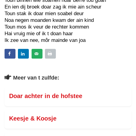
Toun binnen wie soamen noar berre tou goan
En ien dij broek doar zag ik mie ain scheur
Toun stak ik doar mien soabel deur
Noa negen moanden kwam der ain kind
Toun mos ik veur de rechter kommen
Hai vruig mie of ik t doan haar
Ik zee van nee, môr mainde van joa
Meer van t zulfde:
Doar achter in de hofstee
Keesje & Koosje