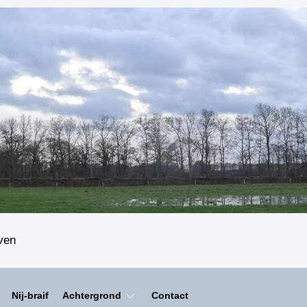
even
Nij-braif
Achtergrond
Contact