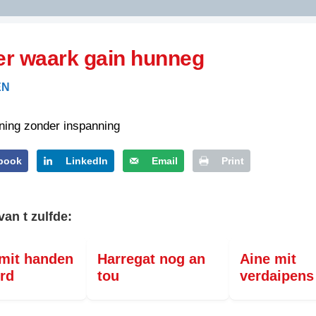
DIDELDOM.COM
r waark gain hunneg
KREUZE
EN
JOEN
HORIZON
ning zonder inspanning
PAZZIPANTEN
book
LinkedIn
Email
Print
RIED
FLYER
N
van t zulfde:
INZENDENS
RIED
FLYER
PERSBERICHT
 mit handen
Harregat nog an
Aine mit
INZENDENS
RIED
SCHRIEFWEDSTRIED
rd
tou
verdaipens
2026
JURYRAPPORT
FLYER