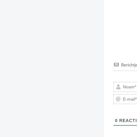
TIEDSCHRIFT
KREUZE
TENEEL
VERHOALEN
Berichtj
0
REACTI