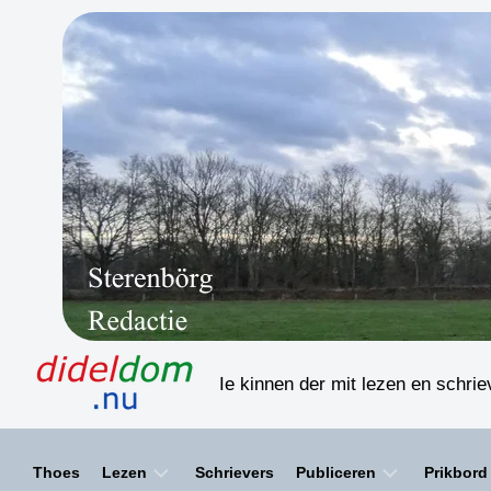
Skip
to
content
Ie kinnen der mit lezen en schri
Thoes
Lezen
Schrievers
Publiceren
Prikbord