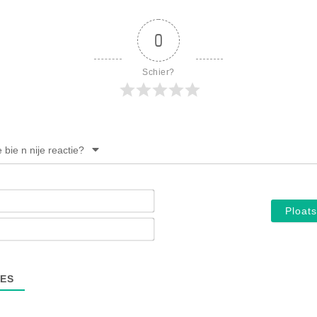
PERSBERICHT
FOTO’S
0
Schier?
e bie n nije reactie?
Noam*
E-
mail*
ES