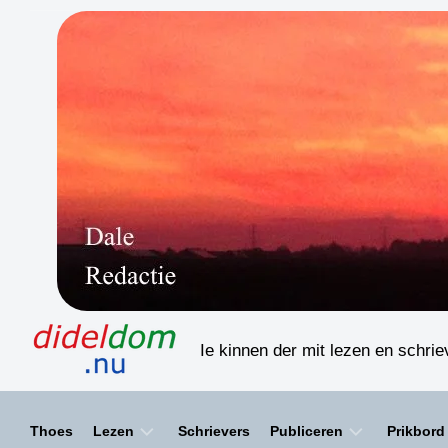
Skip
to
content
Ie kinnen der mit lezen en schri
Thoes
Lezen
Schrievers
Publiceren
Prikbord