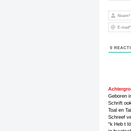
0
REACTI
Achtergro
Geboren i
Schrift oo
Toal en Ta
Schreef v
“k Heb t l