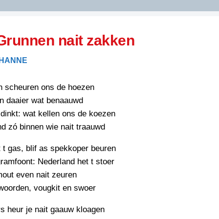
DIDELDOM.COM
Grunnen nait zakken
KREUZE
 HANNE
JOEN
HORIZON
n scheuren ons de hoezen
PAZZIPANTEN
en daaier wat benaauwd
dinkt: wat kellen ons de koezen
d zó binnen wie nait traauwd
RIED
FLYER
N
t gas, blif as spekkoper beuren
INZENDENS
RIED
FLYER
ramfoont: Nederland het t stoer
PERSBERICHT
out even nait zeuren
INZENDENS
RIED
 woorden, vougkit en swoer
SCHRIEFWEDSTRIED
2026
JURYRAPPORT
s heur je nait gaauw kloagen
FLYER