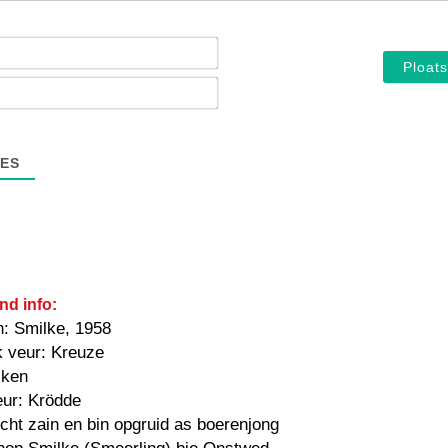
Noam*
E-
mail*
ES
nd info:
n: Smilke, 1958
k veur: Kreuze
iken
eur: Krödde
öcht zain en bin opgruid as boerenjong