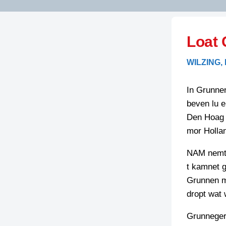
LITERATUUR
OPSTUREN
GEDICHTEN
Loat 
OVEREG
SPELLENSCONTROLE
HAIKU’S
BIENOAMEN
WILZING,
SCHRIEFREGELS
LAIDJES
LAIDTEKSTEN
LEGENDEN
In Grunne
LIMERICKS
beven lu 
RECEPTEN
LUUSTERN
Den Hoag 
SPREUKEN
mor Hollan
SCHRIEFWEDST
2024
VEURDRACHTE
NAM nemt 
SCHRIEFWEDST
t kamnet g
2025
Grunnen m
SCHRIEFWEDST
dropt wat
2026
Grunneger
STRIPS