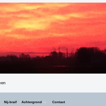
even
Nij-braif
Achtergrond
Contact