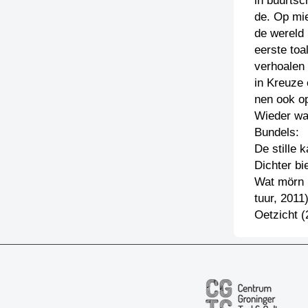
in buurts
de. Op mi
de wereld 
eerste toa
verhoalen
in Kreuze 
nen ook o
Wieder waa
Bundels:
De stille 
Dichter bi
Wat mörn 
tuur, 2011
Oetzicht (