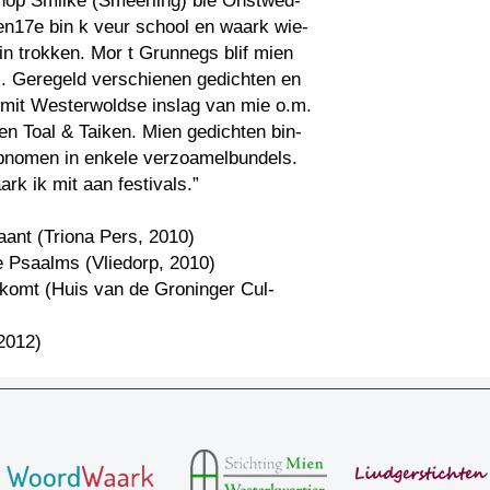
chop Smilke (Smeerling) bie Onstwed-
en17e bin k veur school en waark wie-
in trokken. Mor t Grunnegs blif mien
l. Geregeld verschienen gedichten en
 mit Westerwoldse inslag van mie o.m.
en Toal & Taiken. Mien gedichten bin-
pnomen in enkele verzoamelbundels.
rk ik mit aan festivals.”
kaant (Triona Pers, 2010)
e Psaalms (Vliedorp, 2010)
komt (Huis van de Groninger Cul-
)
2012)