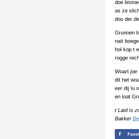
doe bistoe
as ze slic
TIEDSCHRIFT
KREUZE
dou der de
TENEEL
Grunnen l
nait boege
VERHOALEN
hol kop t 
rogge rech
Woart joe
dit het w
eer dij lu
en loat Gr
t Laid is 
Bakker
Be
Face