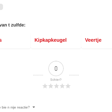
van t zulfde:
s
Kipkapkeugel
Veertje
0
Schier?
e bie n nije reactie?