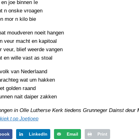
PERSBERICHT
 en joe binnen Ie
ht n onske vroagen
FOTO’S
n mor n kilo bie
oat moudveren noeit hangen
n veur macht en kapitoal
er veur, blief weerde vangen
t en wille vast as stoal
 volk van Nederlaand
oarachteg wat um hakken
 oet golden raand
unnen nait daiper zakken
zongen in Olle Lutherse Kerk tiedens Grunneger Dainst deur
kiek t op Joetjoep
book
LinkedIn
Email
Print