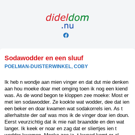
Skip
to
content
Sodawodder en een sluuf
POELMAN-DUISTERWINKEL, COBY
Ik heb n wondje aan mien vinger en dat dut mie denken
aan hou moeke doar met omging toen ik nog een kiend
was. As de wond begon te kloppen zee moeke: Most er
met ien sodawodder. Ze kookte wat wodder, dee dat ien
een beker en doar kwamen wat sodakorrels ien. As t
allerhaitste der oaf was mos ik de vinger doar ien doun.
Eerst veurzichtig dat ik mie nait braandde en den wat
langer. Ik keek er noar en zag dat er sliertjes ien t