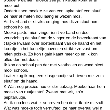
wodder kwamen. Moeke zee ja, t kwoad komt er al
mooi uut.
Ondertussen moakte ze van een lapke stof een sluuf.
Ze haar al meten hou laang er wezen mos.
As t verband er straks omging mos dizze sluuf hom
schoon hollen.
Moeke pakte mien vinger ien t verband en dee
veurzichtig de sluuf om de vinger en de bovenkaant van
t lapke kwaam over boetenkaant van de haand en het
koordje in het tunneltje bovenien strikte ze vast om
mien polske. Zo kon t gain kaant meer op en ik kon
alles der met doun.
Ik kon op schoul pen der met vasthollen en wond bleef
mooi schoon.
Loater zag ik nog een klasgenootje schrieven met zo’n
sluuf om de haand.
K Wait nog precies hou er der uutzag. Moeke haar hom
moakt van ruutjesstof. Zwaart met wit, zo’n
pepitaruutje.
As ik nou lees wat ik schreven heb denk ik bie miezulf.
Wat was moeke toch vernufteg, ze haar overaal wel n