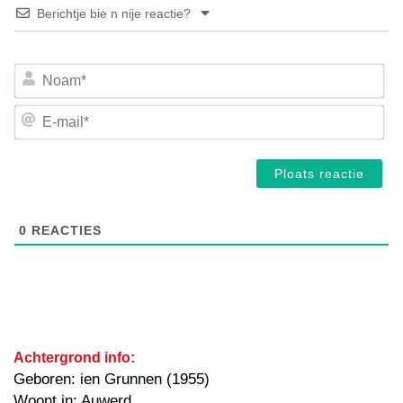
Berichtje bie n nije reactie?
No
E-
mai
0
REACTIES
Achtergrond info:
Geboren: ien Grunnen (1955)
Woont in: Auwerd