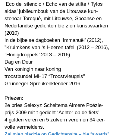
‘Eco del silencio / Echo van de stilte / Tylos
aidas’ jubileumbouk van de Litouwse kun-
stenoar Torcqué, mit Litouwse, Spoanse en
Nederlandse gedichten bie zien kunstwaarken
(2010)
in de bijbelse dagboeken ‘Immanuël’ (2012),
”Kruimkens van ‘s Heeren tafel’ (2012 – 2016),
”Honigdroppels’ 2013 – 2016)
Dag en Deur
Van koningin naar koning
troostbundel MH17 “Troostvleugels”
Grunneger Spreukenklender 2016
Priezen:
2e pries Selexyz Scheltema Almere Poëzie-
prijs 2009 mit t gedicht ‘Achter op de fiets’
4 golden veren en 5 zulvern veren en 34 eer-
volle vermeldens.
Zai mien bladzie op Gedichtensite – bie “awards”.