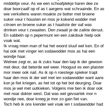
middeltje veur. As we een schoafplekje haren dee ze
doar boorzaalf op of as t aargens wat schraainde. En as
wie verkollens waren moakte ze botter met broene
suker veur t housten en mos je kokend wodder met
citroen en broene suker as t haaitste der oaf was
drinken veur t zwaaiten. Den zwaait je de zaikte deruut.
En sabbeln op n pepermunt ien een zakdouk hielp ook
voak wat.
Ik vroag mien man of hai het woord sluuf wel ken. En of
hai ook met vinger ien sodawodder mos as hai een
wondje haar.
Welnee zegt er, as ik zuks haar den laip ik der gewoon
met deur, dat beterde wel weer. Hooguut es een plaister
mor meer ook nait. As ik op n roestege spieker trapt
haar den mos ik der wel met ien sodawodder want aans
kon je fiet kriegen, as het tot op het bot deurging. Doar
mos je wel met uutkieken. Volgens mie ben ik doar ook
met noar dokter west. Dat was wel gevoarlek mor n
wondje nee, doar kreeg je mor zo gain fiet van.
Toch heb ik ons kiender wel voak ien t sodawodder had