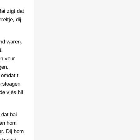
ai zigt dat
eltje, dij
umd waren.
t.
en veur
gen.
 omdat t
ersloagen
e vlès hil
 dat hai
van hom
ar. Dij hom
e haand