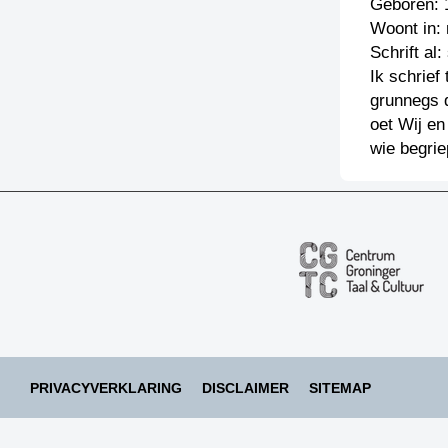
Geboren: 
Woont in:
Schrift al
Ik schrief
grunnegs d
oet Wij e
wie begrie
PRIVACYVERKLARING
DISCLAIMER
SITEMAP