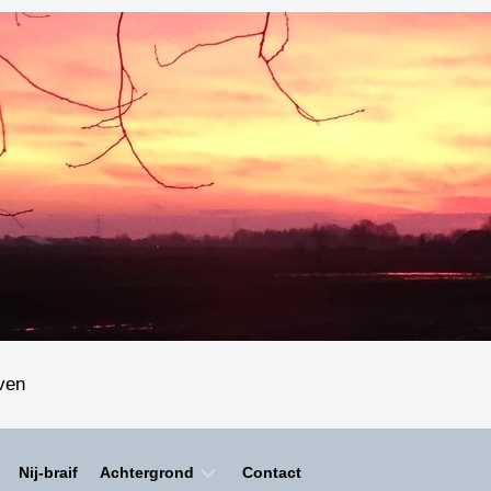
even
Nij-braif
Achtergrond
Contact