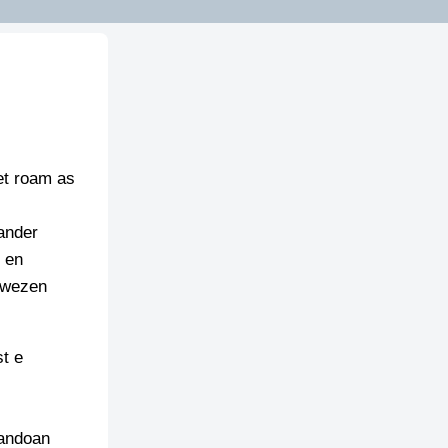
et roam as
kander
e en
 wezen
st e
aandoan