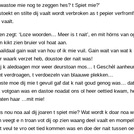
PERSBERICHT
t wastoe mie nog te zeggen hes? t Spiet mie?’
toekt en stilte dij vaalt wordt verbroken as t pepier verfrom
FOTO’S
 vaalt.
en zegt: ‘Loze woorden… Meer is t nait’, en mit hörns van o
n kikt zien bruier vol hoat aan.
aildaal gain wait van hou of ik mie vuil. Gain wait van wat k a
r waark verzet heb, doustoe der nait was!
dij k aledoagen mor weer deurstoan mos… t Geschèl aanheu
ht verdroagen, t verdoezeln van blaauwe plekken…
ste moe dij mie t gevuil gaf dat k nait goud genog was… dat 
k votgoan was en dastoe noadat ons ol heer oettied kwam, he
oaten haar …mit mie!
s nou noa aal dij joaren t spiet mie? Wat wordt k doar noa w
 veegt e n troan vot dij op zien waang deel vaalt en mompel
it veul te vro oet tied kommen was en doe der nait tussen oe