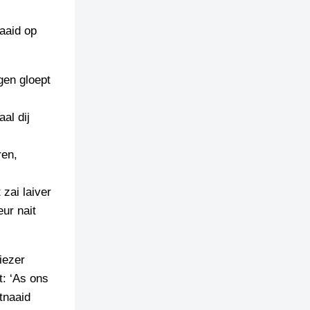
faaid op
gen gloept
al dij
ren,
zai laiver
ur nait
iezer
t: ‘As ons
tnaaid