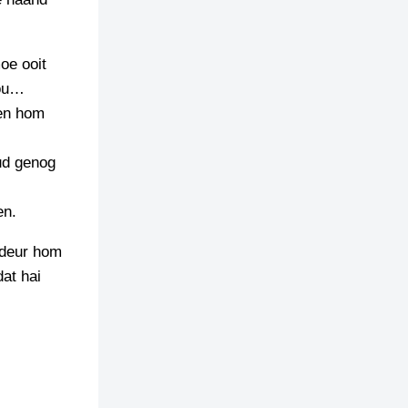
oe ooit
tou…
nen hom
ud genog
en.
 deur hom
at hai