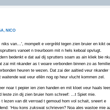
DIDELDOM.COM
KREUZE
A, NICO
JOEN
HORIZON
r niks van…’, mompelt e vergrèld tegen zien bruier en kikt o
PAZZIPANTEN
prutters vanoet n treurboom mit n hels keboal opvlugt.
ern bedenkt e dat aal dij sprutters soam as ain kliek bie n
at zai mit nkander as t woare verbonden binnen zo as femili
RIED
FLYER
erbonden heuren te wezen. Dat zai der aaltied veur nkander
N
INZENDENS
it waitende wat veur ellèn nog op heur vlucht kommen zel.
RIED
FLYER
PERSBERICHT
eer noar t pepier ien zien handen en mit kloet veur haals lee
INZENDENS
RIED
d leste zin dij zien bruier hom schreef: …t Spiet mie.
SCHRIEFWEDSTRIED
2026
JURYRAPPORT
e t lezen van dit verroad t gemoud hom vol schait, sneert e
FLYER
end: ‘Hou kons zukswat schrieven? Noa ales wastoe mie 