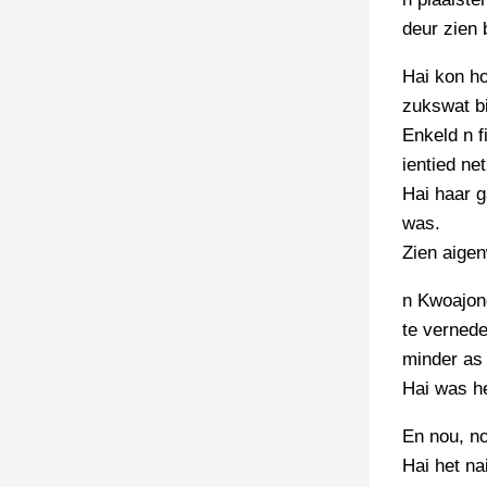
deur zien 
Hai kon ho
zukswat b
Enkeld n f
ientied ne
Hai haar 
was.
Zien aigen
n Kwoajong
te vernede
minder as
Hai was h
En nou, no
Hai het na