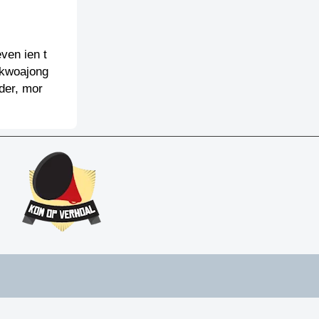
ven ien t
n kwoajong
der, mor