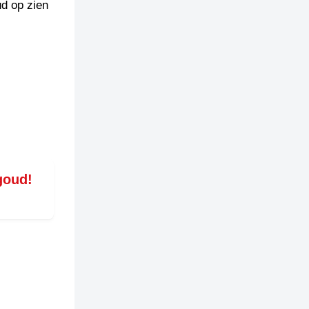
ud op zien
goud!