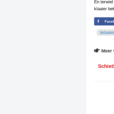
En terwiel
klaaier bek
Face
Verhoalen
Meer 
Schiet