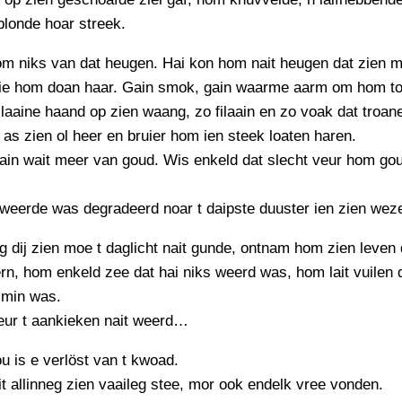
blonde hoar streek.
m niks van dat heugen. Hai kon hom nait heugen dat zien m
ie hom doan haar. Gain smok, gain waarme aarm om hom 
ilaaine haand op zien waang, zo filaain en zo voak dat troa
t as zien ol heer en bruier hom ien steek loaten haren.
gain wait meer van goud. Wis enkeld dat slecht veur hom go
weerde was degradeerd noar t daipste duuster ien zien wez
 dij zien moe t daglicht nait gunde, ontnam hom zien leven
rn, hom enkeld zee dat hai niks weerd was, hom lait vuilen d
 min was.
eur t aankieken nait weerd…
u is e verlöst van t kwoad.
it allinneg zien vaaileg stee, mor ook endelk vree vonden.