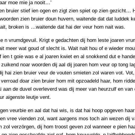
aar moe mie ja nooit…’
ien bruier stief ien ogen en zigt zien spiet op zien gezicht… H
 woorden zien bruier doun huvern, waitende dat dat luddek ker
lait, broken is …waitende dat hai der veur hom nait was.
 e n vrumdgevuil. Krigt e gedachten dij hom leste joaren vr
ait meer wat goud of slecht is. Wait nait hou of e wieder mou
f ien t goie was e al joaren kwiet en al snokkend dut e hand
 zuikend noar woorden dij aal dij joaren hom veur op tong la
j hai zien bruier veur de vouten smieten zol waren vot. Vot,
 verroad doar zien bruier hom mit opzoadeld haar, hom ridd
i aan de duvel overleverd was dij meer van heurzulf en van d
ur aigenste leutje vent.
gen veurbie en aal dat hai wis, is dat hai hoop opgeven haar
ien vree vienden zol, want aargens mos toch ain wezen dij 
om zol verzörgen, dij hom troost geven zol wanneer e pien ha
r op zien geschoafde ziel gaf, hom knuvvelde, n laifhebbend