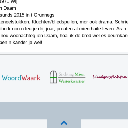
1971 Wij
 n Daam
: sunds 2015 in t Grunnegs
 teneelstukken. Kluchten/bliedspullen, mor ook drama. Schrie
ou k nou n leutje drij joar, proaten al mien haile leven. As 
n nou woonachteg ien Daam, hoal ik de bröd wel es deurnkan
pen n kander ja wel!