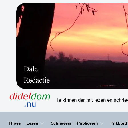
Skip
to
content
Ie kinnen der mit lezen en schri
Thoes
Lezen
Schrievers
Publiceren
Prikbord