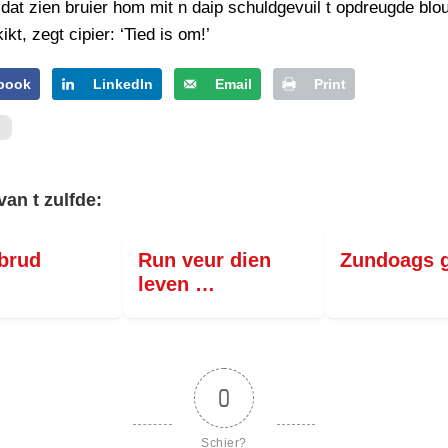
 dat zien bruier hom mit n daip schuldgevuil t opdreugde blo
ikt, zegt cipier: ‘Tied is om!’
book
LinkedIn
Email
Print
van t zulfde:
brud
Run veur dien
Zundoags 
leven …
0
Schier?