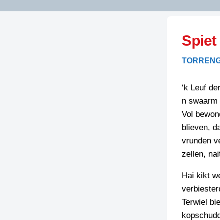
LITERATUUR
OPSTUREN
GEDICHTEN
Spiet
OVEREG
SPELLENSCONTROLE
HAIKU’S
BIENOAMEN
TORRENG
SCHRIEFREGELS
LAIDJES
LAIDTEKSTEN
LEGENDEN
‘k Leuf de
LIMERICKS
n swaarm s
RECEPTEN
LUUSTERN
Vol bewond
SPREUKEN
blieven, d
SCHRIEFWEDST
2024
vrunden v
VEURDRACHTE
zellen, na
SCHRIEFWEDST
2025
Hai kikt w
SCHRIEFWEDST
verbiester
2026
Terwiel bi
kopschudd
STRIPS