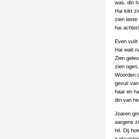
was, din h
Hai kikt z
zien leste
hai achter
Even vuilt
Hai wait n
Zien geleu
zien ogen,
Woorden di
gevuil van
haar en ha
din van he
Joaren gin
aargens z
hil. Dij h
n plaaiste