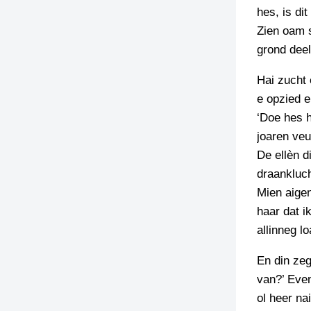
hes, is di
TIEDSCHRIFT
Zien oam s
KREUZE
grond deel
TENEEL
Hai zucht 
VERHOALEN
e opzied e
‘Doe hes h
joaren veu
De ellèn 
draankluc
Mien aigen
haar dat i
allinneg l
En din zeg
van?’ Even
ol heer na