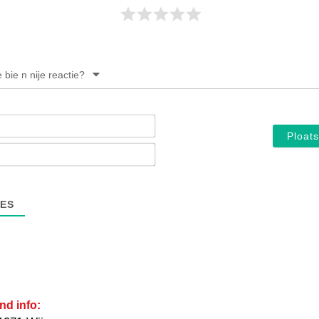
e bie n nije reactie?
Noam*
E-
mail*
ES
nd info: