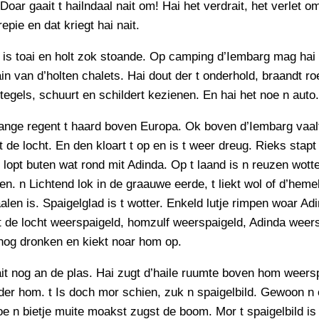
Doar gaait t hailndaal nait om! Hai het verdrait, het verlet o
epie en dat kriegt hai nait.
 is toai en holt zok stoande. Op camping d’Iembarg mag hai
in van d’holten chalets. Hai dout der t onderhold, braandt ro
tegels, schuurt en schildert kezienen. En hai het noe n auto.
nge regent t haard boven Europa. Ok boven d’Iembarg vaalt
 de locht. En den kloart t op en is t weer dreug. Rieks stapt
, lopt buten wat rond mit Adinda. Op t laand is n reuzen wott
en. n Lichtend lok in de graauwe eerde, t liekt wol of d’heme
alen is. Spaigelglad is t wotter. Enkeld lutje rimpen woar Adi
 de locht weerspaigeld, homzulf weerspaigeld, Adinda weers
nog dronken en kiekt noar hom op.
it nog an de plas. Hai zugt d’haile ruumte boven hom weers
er hom. t Is doch mor schien, zuk n spaigelbild. Gewoon n
oe n bietje muite moakst zugst de boom. Mor t spaigelbild is