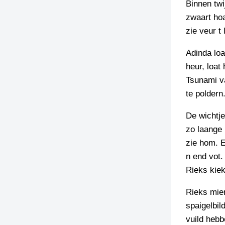
Binnen twi
zwaart hoa
zie veur t
Adinda loa
heur, loat
Tsunami va
te poldern
De wichtje
zo laange 
zie hom. 
n end vot.
Rieks kiek
Rieks mie
spaigelbil
vuild hebb