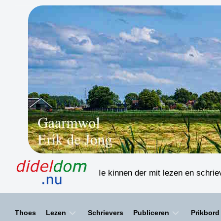
Skip
to
content
Ie kinnen der mit lezen en schri
Thoes
Lezen
Schrievers
Publiceren
Prikbord