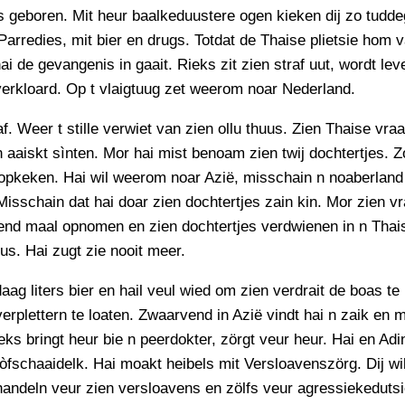
PERSBERICHT
s geboren. Mit heur baalkeduustere ogen kieken dij zo tudde
Parredies, mit bier en drugs. Totdat de Thaise plietsie hom v
FOTO’S
ai de gevangenis in gaait. Rieks zit zien straf uut, wordt le
erkloard. Op t vlaigtuug zet weerom noar Nederland.
af. Weer t stille verwiet van zien ollu thuus. Zien Thaise vra
 aaiskt sìnten. Mor hai mist benoam zien twij dochtertjes. Zo
opkeken. Hai wil weerom noar Azië, misschain n noaberland
Misschain dat hai doar zien dochtertjes zain kin. Mor zien v
end maal opnomen en zien dochtertjes verdwienen in n Thai
us. Hai zugt zie nooit meer.
aag liters bier en hail veul wied om zien verdrait de boas te 
erplettern te loaten. Zwaarvend in Azië vindt hai n zaik en 
eks bringt heur bie n peerdokter, zörgt veur heur. Hai en Adi
fschaaidelk. Hai moakt heibels mit Versloavenszörg. Dij wi
andeln veur zien versloavens en zölfs veur agressiekeduts