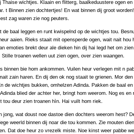
j Thaise wichtjes. Klaain en flitterg, baalkeduustere ogen en
r. t Binnen zien dochtertjes! En wat binnen dij groot worden
 lest zag waren zie nog peuters.
t de baal leggen en runt kwispelnd op de wichtjes tou. Besn
 heur aaien. Rieks staait mit opensperde ogen, wait nait hou h
n emoties brekt deur ale dieken hin dij hai legd het om zien 
. Stille troanen wellen uut zien ogen, over zien waangen.
s binnen bie hom ankommen. Vuilen heur verlegen mit n pabb
nait zain haren. En dij den ok nog staait te grienen. Mor de
En de wichtjes bukken, omhelzen Adinda. Pakken de baal en 
 Adinda blied der achter her, bringt hom weerom. Nog es en 
t tou deur zien troanen hìn. Hai vuilt hom riek.
n jong, wat doust noe dastoe dien dochters weerom hest? D
dege weerld binnen dij noar die tou kommen. Zie mouten dien
en. Dat doe heur zo vrezelk miste. Noe kinst weer pabbe w