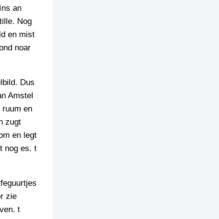
pìns an
ille. Nog
ld en mist
hond noar
lbild. Dus
an Amstel
en ruum en
n zugt
rom en legt
 nog es. t
 feguurtjes
r zie
ven. t