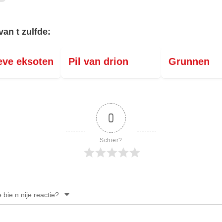
van t zulfde:
eve eksoten
Pil van drion
Grunnen
0
Schier?
e bie n nije reactie?