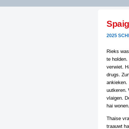
LITERATUUR
OPSTUREN
GEDICHTEN
Spaig
OVEREG
SPELLENSCONTROLE
HAIKU’S
BIENOAMEN
2025 SCH
SCHRIEFREGELS
LAIDJES
LAIDTEKSTEN
LEGENDEN
Rieks was 
LIMERICKS
te holden.
RECEPTEN
LUUSTERN
verwiet. H
SPREUKEN
drugs. Zun
SCHRIEFWEDST
2024
ankieken. 
VEURDRACHTE
uutkeren. 
SCHRIEFWEDST
vlaigen. D
2025
hai wonen.
SCHRIEFWEDST
2026
Thaise vra
traauwt hai
STRIPS