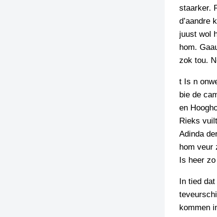
staarker. 
d’aandre k
juust wol 
hom. Gaauw
zok tou. N
t Is n onw
bie de ca
en Hooghou
Rieks vuil
Adinda der
hom veur z
Is heer zo 
In tied da
teveurschi
kommen in 