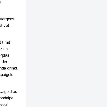
m
 vergees
et vot
 t mit
 zien
erplas
l der
nda drinkt.
paigeld.
paigeld as
 ondaipe
 veul