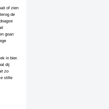
ait of zien
 terog de
ldoagse
it
den goan
dege
ek in bier.
at dij
it zo
 stille