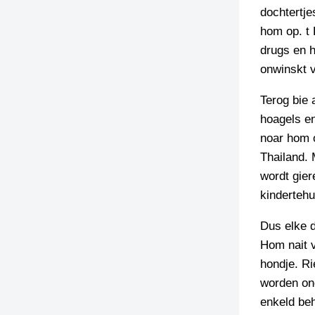
dochtertje
TIEDSCHRIFT
hom op. t 
KREUZE
drugs en h
TENEEL
onwinskt v
VERHOALEN
Terog bie 
hoagels en
noar hom 
Thailand. 
wordt gier
kindertehu
Dus elke d
Hom nait v
hondje. Ri
worden onò
enkeld beh