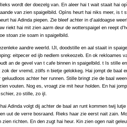
Rieks wordt der doezelg van. En aleer hai t wait staait hai o
aande van zien spaigelbild. Opìns heurt hai niks meer, is t st
heurt hai Adinda piepen. Zie bleef achter in d’aaldoagse weer
 riekt hai mit zien aarm deur de wotterspaigel en reept d’
oe stoan zie soam in spaigelbild.
ezenleke aandre weerld. IJl, doodstille en aal staait in spaige
mping: eitpecer ed ijb nedlem srekeozeb. En ok rekloames v
dt an de gevel van t cafe binnen in spaigelbild. t Is stille 
t zok der vremd, zölfs n bietje gelokkeg. Hai jompt de baal e
 geluudloos achter her runnen. Stille bringt zie de baal wee
ien vouten. Nog es, vroagt zie mit heur holden. En hai jompt
schier, zo stille, zo ijl.
t hai Adinda volgt dij achter de baal an runt kommen twij lutje
en uut de verre bosraand. Rieks haar zie eerst nait zain. Mo
zien richten. En den zugt hai heur. Kin zien ogen nait geleu