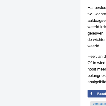
Hai besluu
twij wicht
aaldoagse 
weerld kri
geleuven. 
de wichter
weerld.
Heer, an d
Of in wied.
nooit meer
belangriek
spaigelbil
Face
Verhoalen