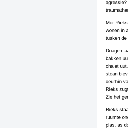
agressie? 
traumather
Mor Rieks
wonen in a
tusken de 
Doagen laa
bakken uut
chalet uut
stoan blev
deurhìn va
Rieks zugt
Zie het ge
Rieks staa
ruumte ond
plas, as d