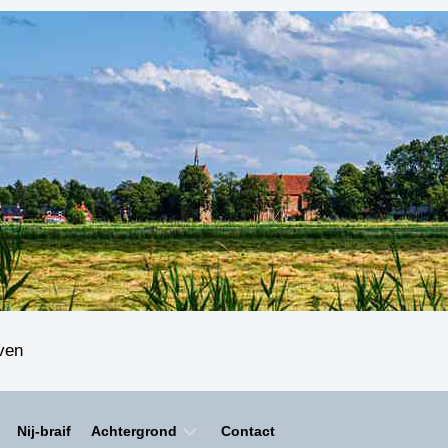
even
Nij-braif
Achtergrond
Contact