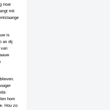
g noar
angt mit
ventslaange
auw is
 as dij
 van
raauw
s
blieven.
moager
nda
llen hom
ie. Hou zo