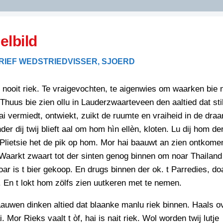
DIDELDOM.COM
elbild
KREUZE
RIEF WEDSTRIED
VISSER, SJOERD
JOEN
HORIZON
nooit riek. Te vraigevochten, te aigenwies om waarken bie 
PAZZIPANTEN
 Thuus bie zien ollu in Lauderzwaarteveen den aaltied dat sti
ai vermiedt, ontwiekt, zuikt de ruumte en vraiheid in de dra
der dij twij blieft aal om hom hìn ellèn, kloten. Lu dij hom de
RIED
FLYER
Plietsie het de pik op hom. Mor hai baauwt an zien ontkome
N
INZENDENS
Waarkt zwaart tot der sinten genog binnen om noar Thailand
RIED
FLYER
oar is t bier gekoop. En drugs binnen der ok. t Parredies, do
PERSBERICHT
 En t lokt hom zölfs zien uutkeren met te nemen.
INZENDENS
RIED
SCHRIEFWEDSTRIED
2026
JURYRAPPORT
auwen dinken altied dat blaanke manlu riek binnen. Haals o
FLYER
. Mor Rieks vaalt t òf, hai is nait riek. Wol worden twij lutje