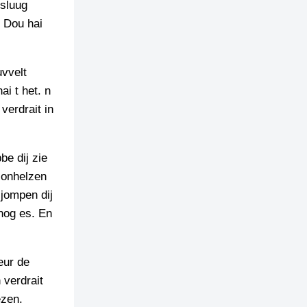
 sluug
! Dou hai
uvvelt
ai t het. n
verdrait in
e dij zie
n onhelzen
jompen dij
nog es. En
eur de
 verdrait
ezen.