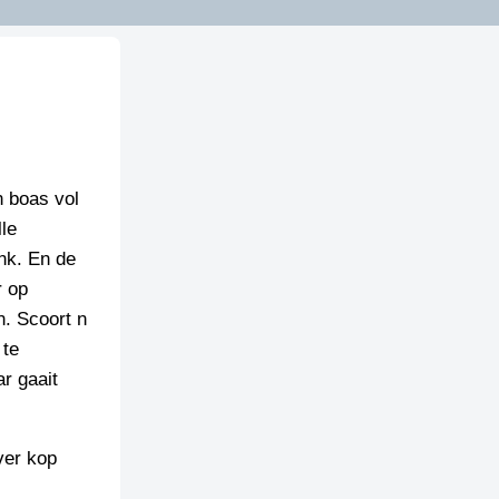
n boas vol
lle
ank. En de
r op
n. Scoort n
 te
ar gaait
ver kop