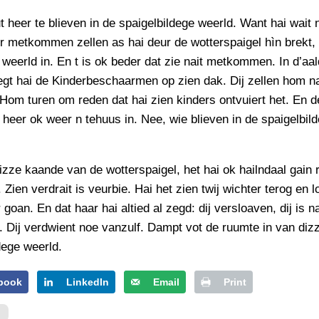
t heer te blieven in de spaigelbildege weerld. Want hai wait n
er metkommen zellen as hai deur de wotterspaigel hìn brekt,
weerld in. En t is ok beder dat zie nait metkommen. In d’aa
egt hai de Kinderbeschaarmen op zien dak. Dij zellen hom na
Hom turen om reden dat hai zien kinders ontvuiert het. En 
 heer ok weer n tehuus in. Nee, wie blieven in de spaigelbil
izze kaande van de wotterspaigel, het hai ok hailndaal gain r
 Zien verdrait is veurbie. Hai het zien twij wichter terog en lo
 goan. En dat haar hai altied al zegd: dij versloaven, dij is na
. Dij verdwient noe vanzulf. Dampt vot de ruumte in van dizze
dege weerld.
book
LinkedIn
Email
Print