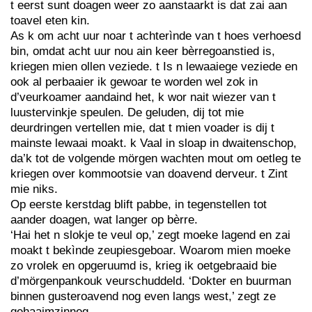
t eerst sunt doagen weer zo aanstaarkt is dat zai aan
toavel eten kin.
As k om acht uur noar t achterìnde van t hoes verhoesd
bin, omdat acht uur nou ain keer bèrregoanstied is,
kriegen mien ollen veziede. t Is n lewaaiege veziede en
ook al perbaaier ik gewoar te worden wel zok in
d’veurkoamer aandaind het, k wor nait wiezer van t
luustervinkje speulen. De geluden, dij tot mie
deurdringen vertellen mie, dat t mien voader is dij t
mainste lewaai moakt. k Vaal in sloap in dwaitenschop,
da’k tot de volgende mörgen wachten mout om oetleg te
kriegen over kommootsie van doavend derveur. t Zint
mie niks.
Op eerste kerstdag blift pabbe, in tegenstellen tot
aander doagen, wat langer op bèrre.
‘Hai het n slokje te veul op,’ zegt moeke lagend en zai
moakt t bekìnde zeupiesgeboar. Woarom mien moeke
zo vrolek en opgeruumd is, krieg ik oetgebraaid bie
d’mörgenpankouk veurschuddeld. ‘Dokter en buurman
binnen gusteroavend nog even langs west,’ zegt ze
gehaaimzinneg.