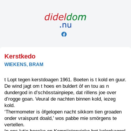
Skip
to
content
Kerstkedo
WIEKENS, BRAM
t Lopt tegen kerstdoagen 1961. Boeten is t kold en guur.
De wind jagt om t hoes en buldert òf en tou as n
dundergod in d’schösstainpiepe, dat rillens joe over
d’rogge goan. Veural de nachten binnen kold, iezeg
kold.
‘Thermometer is òfgelopen nacht sikkom tien groaden
onder vraispunt doald,’ wos pabbe mie smörgens te
vertellen.