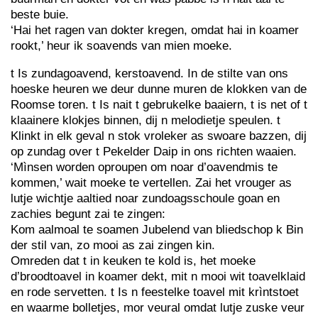
beste buie.
‘Hai het ragen van dokter kregen, omdat hai in koamer
rookt,’ heur ik soavends van mien moeke.
t Is zundagoavend, kerstoavend. In de stilte van ons
hoeske heuren we deur dunne muren de klokken van de
Roomse toren. t Is nait t gebrukelke baaiern, t is net of t
klaainere klokjes binnen, dij n melodietje speulen. t
Klinkt in elk geval n stok vroleker as swoare bazzen, dij
op zundag over t Pekelder Daip in ons richten waaien.
‘Mìnsen worden oproupen om noar d’oavendmis te
kommen,’ wait moeke te vertellen. Zai het vrouger as
lutje wichtje aaltied noar zundoagsschoule goan en
zachies begunt zai te zingen:
Kom aalmoal te soamen Jubelend van bliedschop k Bin
der stil van, zo mooi as zai zingen kin.
Omreden dat t in keuken te kold is, het moeke
d’broodtoavel in koamer dekt, mit n mooi wit toavelklaid
en rode servetten. t Is n feestelke toavel mit krìntstoet
en waarme bolletjes, mor veural omdat lutje zuske veur