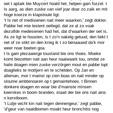
oet t aptaik bie Muyzert hoald het, helpen gain fozzel. t
Is aarg, as dien zuske van vief joar doar zo zaik en mit
hoge koorze in klapstoule ligt.
’t Is net of medisienen nait meer waarken,’ zegt dokter.
Pabbe het mie lestent oetlegd, dat ze al zo voak
dezulfde medesienen had het, dat d’waarken der oet is.
As ze ligt te housten, is t zo’n oakelg geluud, den liekt t
net of ze stikt en den krieg ik t zo benaauwd da’k mor
weer noar boeten goa.
t Is gain plezaaierge toustand bie ons thoes. Moeke
komt biezetten nait aan heur naaiwaark tou, omdat ze
haile doagen mien zuske verzörgen mout en pabbe lopt
doaglieks te mottjern en te schelden. Op Jan en
alleman, mor t mainst op zien boas en nait minder op
sloume ambtenoaren op t gemaintehoes. t Binnen
donkere doagen en woar bie d’mainste mìnsen
keerskes in boom branden, staait der bie ons nait ains
n kerstboom.
’t Lutje wicht kin nait tegen dennengeur,’ zegt pabbe,
‘d’geur van naaldbomen moakt heur bronchitis nog