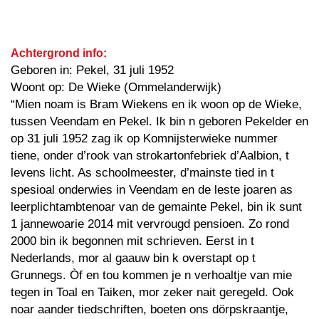
Achtergrond info:
Geboren in: Pekel, 31 juli 1952
Woont op: De Wieke (Ommelanderwijk)
“Mien noam is Bram Wiekens en ik woon op de Wieke,
tussen Veendam en Pekel. Ik bin n geboren Pekelder en
op 31 juli 1952 zag ik op Komnijsterwieke nummer
tiene, onder d’rook van strokartonfebriek d’Aalbion, t
levens licht. As schoolmeester, d’mainste tied in t
spesioal onderwies in Veendam en de leste joaren as
leerplichtambtenoar van de gemainte Pekel, bin ik sunt
1 jannewoarie 2014 mit vervrougd pensioen. Zo rond
2000 bin ik begonnen mit schrieven. Eerst in t
Nederlands, mor al gaauw bin k overstapt op t
Grunnegs. Òf en tou kommen je n verhoaltje van mie
tegen in Toal en Taiken, mor zeker nait geregeld. Ook
noar aander tiedschriften, boeten ons dörpskraantje,