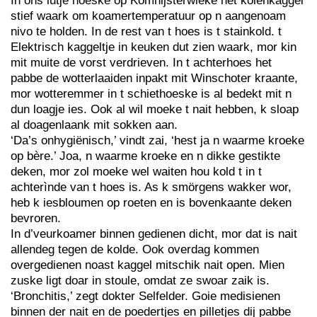
In ons lutje hoeske op Komnijsterwieke het kolenkaggel
stief waark om koamertemperatuur op n aangenoam
nivo te holden. In de rest van t hoes is t stainkold. t
Elektrisch kaggeltje in keuken dut zien waark, mor kin
mit muite de vorst verdrieven. In t achterhoes het
pabbe de wotterlaaiden inpakt mit Winschoter kraante,
mor wotteremmer in t schiethoeske is al bedekt mit n
dun loagje ies. Ook al wil moeke t nait hebben, k sloap
al doagenlaank mit sokken aan.
‘Da’s onhygiënisch,’ vindt zai, ‘hest ja n waarme kroeke
op bère.’ Joa, n waarme kroeke en n dikke gestikte
deken, mor zol moeke wel waiten hou kold t in t
achterìnde van t hoes is. As k smörgens wakker wor,
heb k iesbloumen op roeten en is bovenkaante deken
bevroren.
In d’veurkoamer binnen gedienen dicht, mor dat is nait
allendeg tegen de kolde. Ook overdag kommen
overgedienen noast kaggel mitschik nait open. Mien
zuske ligt doar in stoule, omdat ze swoar zaik is.
‘Bronchitis,’ zegt dokter Selfelder. Goie medisienen
binnen der nait en de poedertjes en pilletjes dij pabbe