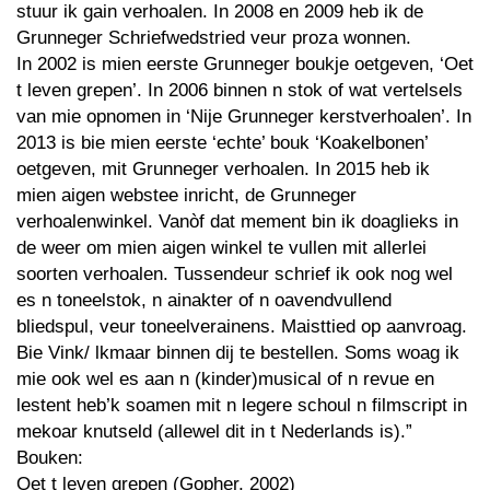
stuur ik gain verhoalen. In 2008 en 2009 heb ik de
Grunneger Schriefwedstried veur proza wonnen.
In 2002 is mien eerste Grunneger boukje oetgeven, ‘Oet
t leven grepen’. In 2006 binnen n stok of wat vertelsels
van mie opnomen in ‘Nije Grunneger kerstverhoalen’. In
2013 is bie mien eerste ‘echte’ bouk ‘Koakelbonen’
oetgeven, mit Grunneger verhoalen. In 2015 heb ik
mien aigen webstee inricht, de Grunneger
verhoalenwinkel. Vanòf dat mement bin ik doaglieks in
de weer om mien aigen winkel te vullen mit allerlei
soorten verhoalen. Tussendeur schrief ik ook nog wel
es n toneelstok, n ainakter of n oavendvullend
bliedspul, veur toneelverainens. Maisttied op aanvroag.
Bie Vink/ lkmaar binnen dij te bestellen. Soms woag ik
mie ook wel es aan n (kinder)musical of n revue en
lestent heb’k soamen mit n legere schoul n filmscript in
mekoar knutseld (allewel dit in t Nederlands is).”
Bouken:
Oet t leven grepen (Gopher, 2002)