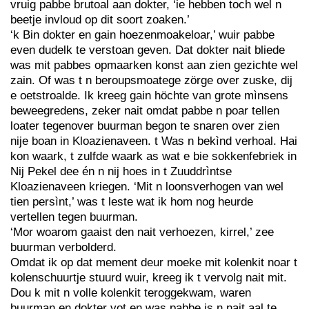
vruig pabbe brutoal aan dokter, ‘ie hebben toch wel n
beetje invloud op dit soort zoaken.’
‘k Bin dokter en gain hoezenmoakeloar,’ wuir pabbe
even dudelk te verstoan geven. Dat dokter nait bliede
was mit pabbes opmaarken konst aan zien gezichte wel
zain. Of was t n beroupsmoatege zörge over zuske, dij
e oetstroalde. Ik kreeg gain höchte van grote mìnsens
beweegredens, zeker nait omdat pabbe n poar tellen
loater tegenover buurman begon te snaren over zien
nije boan in Kloazienaveen. t Was n bekìnd verhoal. Hai
kon waark, t zulfde waark as wat e bie sokkenfebriek in
Nij Pekel dee én n nij hoes in t Zuuddrìntse
Kloazienaveen kriegen. ‘Mit n loonsverhogen van wel
tien persìnt,’ was t leste wat ik hom nog heurde
vertellen tegen buurman.
‘Mor woarom gaaist den nait verhoezen, kirrel,’ zee
buurman verbolderd.
Omdat ik op dat mement deur moeke mit kolenkit noar t
kolenschuurtje stuurd wuir, kreeg ik t vervolg nait mit.
Dou k mit n volle kolenkit teroggekwam, waren
buurman en dokter vot en was pabbe is n nait aal te