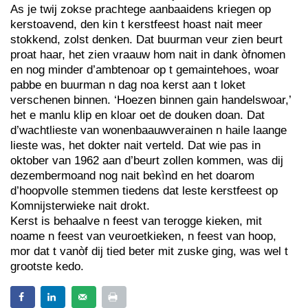
As je twij zokse prachtege aanbaaidens kriegen op
kerstoavend, den kin t kerstfeest hoast nait meer
stokkend, zolst denken. Dat buurman veur zien beurt
proat haar, het zien vraauw hom nait in dank òfnomen
en nog minder d’ambtenoar op t gemaintehoes, woar
pabbe en buurman n dag noa kerst aan t loket
verschenen binnen. ‘Hoezen binnen gain handelswoar,’
het e manlu klip en kloar oet de douken doan. Dat
d’wachtlieste van wonenbaauwverainen n haile laange
lieste was, het dokter nait verteld. Dat wie pas in
oktober van 1962 aan d’beurt zollen kommen, was dij
dezembermoand nog nait bekìnd en het doarom
d’hoopvolle stemmen tiedens dat leste kerstfeest op
Komnijsterwieke nait drokt.
Kerst is behaalve n feest van terogge kieken, mit
noame n feest van veuroetkieken, n feest van hoop,
mor dat t vanòf dij tied beter mit zuske ging, was wel t
grootste kedo.