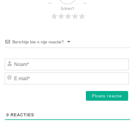
Schier?
Berichtje bie n nije reactie?
No
E-
mai
0
REACTIES