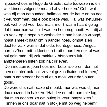
nijbaauwhoes in Hugo de Grootstroate touwezen is en
wie kinnen volgende moand al verhoezen.’ Goh, wat
was dij man oetbundeg, hailmoal oet de kette en pa dee
t veurkommen, dat e ook bliede was. Hai was netuurlek
ook wel blied veur buurman, mor t was n haard gelag
dat t buurman wel lokt was en hom nog nooit. Hai, dij al
zo voak op stoepe bie wetholder stoan haar en vroagd,
hoast smeekt haar om n aander hoes, omdat zien
dochter zaik wuir in dat olde, tochtege hoes. Aingoal
haren z’hom mit n kloetje in t rait stuurd en ook al was
hai gain man, dij zok makkelk òfsnöttern luit,
ambtenoaren luiten zok nait drieven.
‘Den mouten ie joen hoes mor beter isoleren, den het
joen dochter ook nait zoveul gezondhaidsproblemen,’
haar n ambtenoar hom al es n moal veur de vouten
gooid.
De wereld is nait roazend moakt, mor wat was dij man
dou roazend in hakken. ‘Hai dee net of t aan mie lag,
dat mien dochter zo gevouleg is veur longzaiktes.’
‘Kinnen ie ons doar nait n stokje mit op weg helpen?’