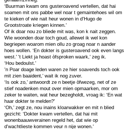
‘Buurman kwam ons gusteroavend vertellen, dat hai
soamen mit ons pabbe wel noar t gemaintehoes wil om
te kieken of wie nait heur wonen in d’Hugo de
Grootstroate kriegen kinnen.’
Of ik doar nou zo bliede mit was, kon k nait zeggen.
Wie woonden doar toch goud, allewel ik wel kon
begriepen woarom mien ollu zo groag noar n aander
hoes wollen. ‘En dokter is gusteroavend ook even langs
west.’ ’t Liekt ja hoast òfsproken waark,’ zeg ik.
‘Hou bedoulst.’
’n Poar doage leden waren ze hier soavends toch ook
mit zien baaident,’ wait ik nog zuver.
‘Is ook zo,’ antwoordt ze n beetje òfwezeg, net of ze
stief noadenken mout over mien opmaarken, mor om
zeker te waiten, wat heur bezegholdt, vroag ik: ‘En wat
haar dokter te melden?’
‘Oh,’ zegt ze, nou inains kloarwakker en mit n blied
gezicht: ‘Dokter kwam vertellen, dat hai mit
wonenbaauwverainen regeld het, dat wie op
d’wachtlieste kommen veur n nije wonen.’