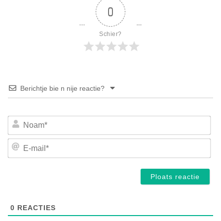
0
Schier?
Berichtje bie n nije reactie?
No
E-
mai
0
REACTIES