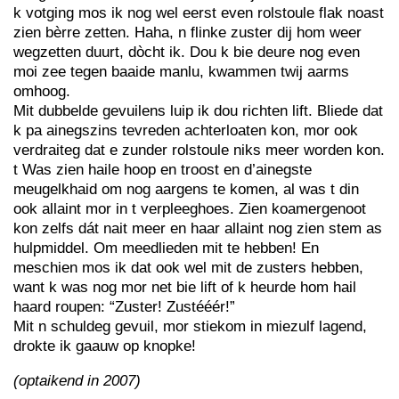
k votging mos ik nog wel eerst even rolstoule flak noast
zien bèrre zetten. Haha, n flinke zuster dij hom weer
wegzetten duurt, dòcht ik. Dou k bie deure nog even
moi zee tegen baaide manlu, kwammen twij aarms
omhoog.
Mit dubbelde gevuilens luip ik dou richten lift. Bliede dat
k pa ainegszins tevreden achterloaten kon, mor ook
verdraiteg dat e zunder rolstoule niks meer worden kon.
t Was zien haile hoop en troost en d’ainegste
meugelkhaid om nog aargens te komen, al was t din
ook allaint mor in t verpleeghoes. Zien koamergenoot
kon zelfs dát nait meer en haar allaint nog zien stem as
hulpmiddel. Om meedlieden mit te hebben! En
meschien mos ik dat ook wel mit de zusters hebben,
want k was nog mor net bie lift of k heurde hom hail
haard roupen: “Zuster! Zustééér!”
Mit n schuldeg gevuil, mor stiekom in miezulf lagend,
drokte ik gaauw op knopke!
(optaikend in 2007)