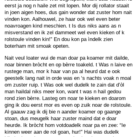
eerst ja nog n haile zet mit lopen. Mor dij rollator staait
in joen aigen hoes, dus gain wonder dat zuster hom nait
vinden kon. Aalhouwel, ze haar ook wel even beter
noavroagen kind meschien. t Is dus niks aans as n
misverstand en ik zel dammeet wel even kieken of k
rolstoule vinden kin!” En dou kon pa ìndelk zien
boterham mit smoak opeten.
Nait veul loater wui de man doar pa koamer mit dailde,
noar binnen bròcht en op bèrre toakeld. t Was n laive en
rustege man, mor k haar van pa al heurd dat e ook
geestelk lang nait in orde was en ‘s nachts voak n moal
om zuster ruip. t Was ook wel dudelk te zain dat d’òl
man haildal niks meer kon, want t was n hail gedou
rond zien bèrre. Lasteg om noar te kieken en doarom
ging ik dou eerst mor es even op zuik noar de rolstoule.
Al gaauw zag ik dij bie n aander koamer op gaange
stoan, dus meugelk haar zuster maind dat e doar
heurde. Ik bròcht hom votdoadelk noar pa en zee: “Ie
kinnen weer aan de rol goan, hur!” Hai was dudelk