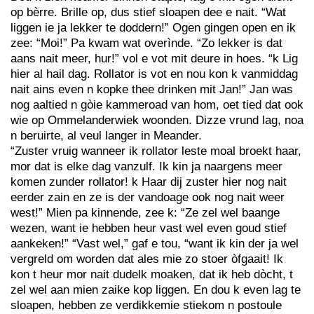
op bèrre. Brille op, dus stief sloapen dee e nait. “Wat
liggen ie ja lekker te doddern!” Ogen gingen open en ik
zee: “Moi!” Pa kwam wat overìnde. “Zo lekker is dat
aans nait meer, hur!” vol e vot mit deure in hoes. “k Lig
hier al hail dag. Rollator is vot en nou kon k vanmiddag
nait ains even n kopke thee drinken mit Jan!” Jan was
nog aaltied n gòie kammeroad van hom, oet tied dat ook
wie op Ommelanderwiek woonden. Dizze vrund lag, noa
n beruirte, al veul langer in Meander.
“Zuster vruig wanneer ik rollator leste moal broekt haar,
mor dat is elke dag vanzulf. Ik kin ja naargens meer
komen zunder rollator! k Haar dij zuster hier nog nait
eerder zain en ze is der vandoage ook nog nait weer
west!” Mien pa kinnende, zee k: “Ze zel wel baange
wezen, want ie hebben heur vast wel even goud stief
aankeken!” “Vast wel,” gaf e tou, “want ik kin der ja wel
vergreld om worden dat ales mie zo stoer òfgaait! Ik
kon t heur mor nait dudelk moaken, dat ik heb dòcht, t
zel wel aan mien zaike kop liggen. En dou k even lag te
sloapen, hebben ze verdikkemie stiekom n postoule