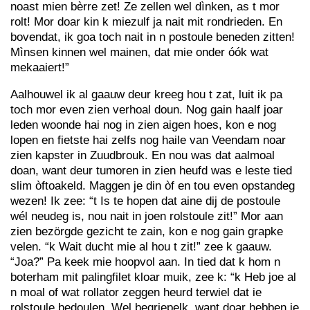
noast mien bèrre zet! Ze zellen wel dìnken, as t mor
rolt! Mor doar kin k miezulf ja nait mit rondrieden. En
bovendat, ik goa toch nait in n postoule beneden zitten!
Mìnsen kinnen wel mainen, dat mie onder óók wat
mekaaiert!”
Aalhouwel ik al gaauw deur kreeg hou t zat, luit ik pa
toch mor even zien verhoal doun. Nog gain haalf joar
leden woonde hai nog in zien aigen hoes, kon e nog
lopen en fietste hai zelfs nog haile van Veendam noar
zien kapster in Zuudbrouk. En nou was dat aalmoal
doan, want deur tumoren in zien heufd was e leste tied
slim òftoakeld. Maggen je din òf en tou even opstandeg
wezen! Ik zee: “t Is te hopen dat aine dij de postoule
wél neudeg is, nou nait in joen rolstoule zit!” Mor aan
zien bezörgde gezicht te zain, kon e nog gain grapke
velen. “k Wait ducht mie al hou t zit!” zee k gaauw.
“Joa?” Pa keek mie hoopvol aan. In tied dat k hom n
boterham mit palingfilet kloar muik, zee k: “k Heb joe al
n moal of wat rollator zeggen heurd terwiel dat ie
rolstoule bedoulen. Wel begriepelk, want doar hebben ie