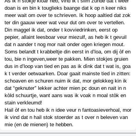
As ik n stokje kloar heb, vind ik t slim zunde dat t weer
doan is en bin k touglieks baange dat k op n keer niks
meer wait om over te schrieven. Ik hoop aaltied dat zok
ter din gaauw weer wat veur dut om over te vertellen.
Din maggel ik dat, onder t kovviedrinken, eerst op
pepier, allaint leesboar veur miezulf, as heb ik t gevuil
dat n aander t nog mor nait onder ogen kriegen mout.
Soms belandt t krabbeltje din eerst in d’loa, om dij òf en
tou, bie n ingeven,weer te pakken. Mien stokjes gruien
dus in d’loop van tied en pas as ik dìnk dat t wat is, goa
k t verder oetwaarken. Doar gaait mainste tied in zitten:
schoaven en schuren nuim ik dat, mor gelokkeg kin ik
dat “geknuter” lekker achter mien pc doun en nait in n
kòld schuurtje, want aans was ik voak n moal stòk en
stain verkleumd!
Hail òf en tou heb ik n idee veur n fantoasieverhoal, mor
ik vind dat n hail stok stoerder as t over n beleven van
mie (en de mienen) te hebben.