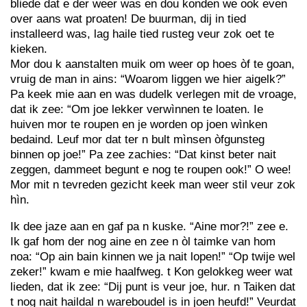
bliede dat e der weer was en dou konden we ook even
over aans wat proaten! De buurman, dij in tied
installeerd was, lag haile tied rusteg veur zok oet te
kieken.
Mor dou k aanstalten muik om weer op hoes òf te goan,
vruig de man in ains: “Woarom liggen we hier aigelk?”
Pa keek mie aan en was dudelk verlegen mit de vroage,
dat ik zee: “Om joe lekker verwìnnen te loaten. Ie
huiven mor te roupen en je worden op joen wìnken
bedaind. Leuf mor dat ter n bult mìnsen òfgunsteg
binnen op joe!” Pa zee zachies: “Dat kinst beter nait
zeggen, dammeet begunt e nog te roupen ook!” O wee!
Mor mit n tevreden gezicht keek man weer stil veur zok
hìn.
Ik dee jaze aan en gaf pa n kuske. “Aine mor?!” zee e.
Ik gaf hom der nog aine en zee n òl taimke van hom
noa: “Op ain bain kinnen we ja nait lopen!” “Op twije wel
zeker!” kwam e mie haalfweg. t Kon gelokkeg weer wat
lieden, dat ik zee: “Dij punt is veur joe, hur. n Taiken dat
t nog nait haildal n wareboudel is in joen heufd!” Veurdat