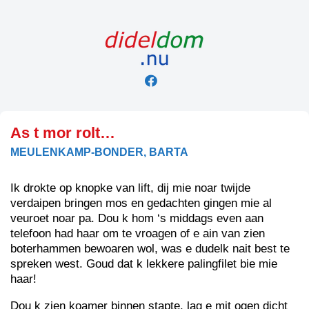
Skip
to
content
As t mor rolt…
MEULENKAMP-BONDER, BARTA
Ik drokte op knopke van lift, dij mie noar twijde
verdaipen bringen mos en gedachten gingen mie al
veuroet noar pa. Dou k hom ‘s middags even aan
telefoon had haar om te vroagen of e ain van zien
boterhammen bewoaren wol, was e dudelk nait best te
spreken west. Goud dat k lekkere palingfilet bie mie
haar!
Dou k zien koamer binnen stapte, lag e mit ogen dicht