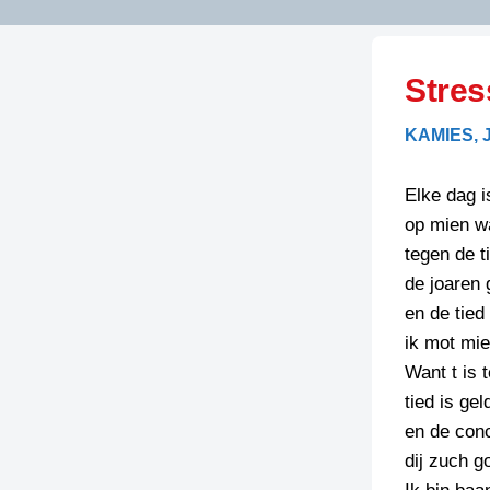
LITERATUUR
OPSTUREN
GEDICHTEN
Stres
OVEREG
SPELLENSCONTROLE
HAIKU’S
BIENOAMEN
KAMIES,
SCHRIEFREGELS
LAIDJES
LAIDTEKSTEN
LEGENDEN
Elke dag i
LIMERICKS
op mien w
RECEPTEN
LUUSTERN
tegen de t
SPREUKEN
de joaren 
SCHRIEFWEDST
2024
en de tied
VEURDRACHTE
ik mot mie
SCHRIEFWEDST
Want t is
2025
tied is gel
SCHRIEFWEDST
en de conc
2026
dij zuch g
STRIPS