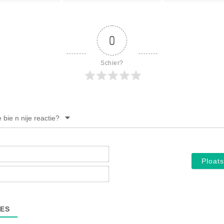
0
Schier?
e bie n nije reactie?
Noam*
E-
mail*
ES