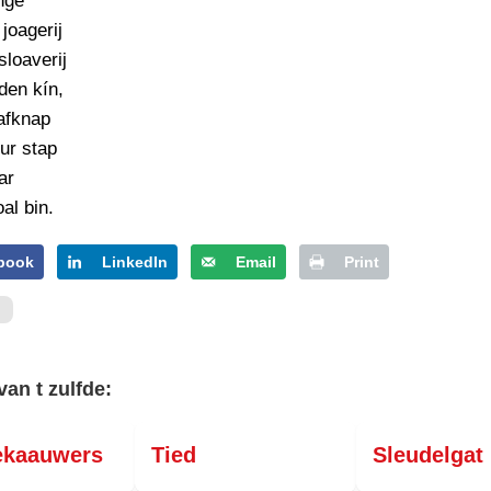
nge
PERSBERICHT
 joagerij
FOTO’S
sloaverij
lden kín,
afknap
ur stap
ar
al bin.
book
LinkedIn
Email
Print
van t zulfde:
ekaauwers
Tied
Sleudelgat