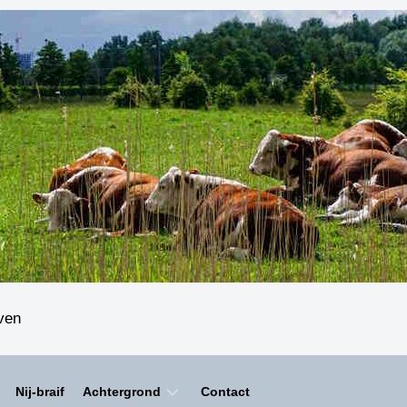
even
Nij-braif
Achtergrond
Contact