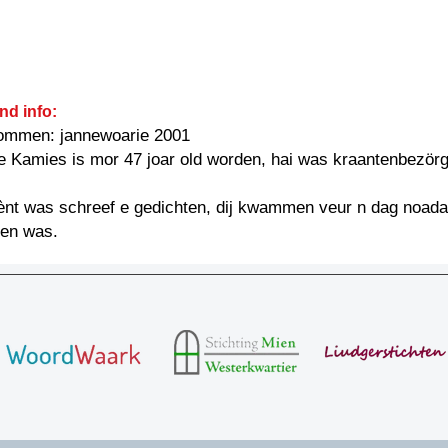
nd info:
kommen: jannewoarie 2001
 Kamies is mor 47 joar old worden, hai was kraantenbezörg
ènt was schreef e gedichten, dij kwammen veur n dag noadat
en was.