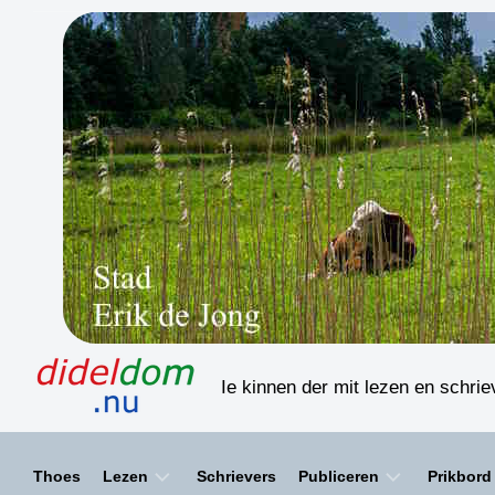
Skip
to
content
Ie kinnen der mit lezen en schri
Thoes
Lezen
Schrievers
Publiceren
Prikbord