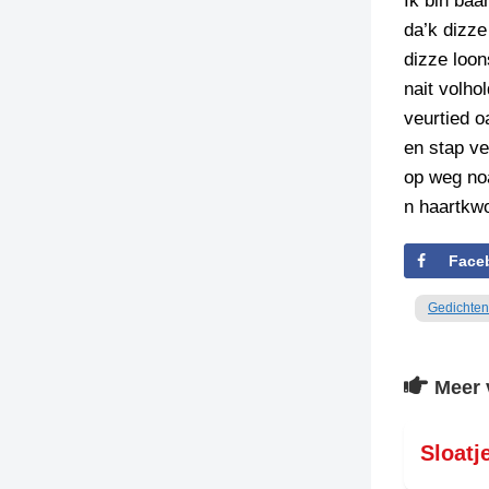
Ik bin baa
da’k dizze
TIEDSCHRIFT
dizze loon
KREUZE
nait volho
TENEEL
veurtied o
en stap ve
VERHOALEN
op weg no
n haartkwo
Face
Gedichten
Meer 
Sloatj