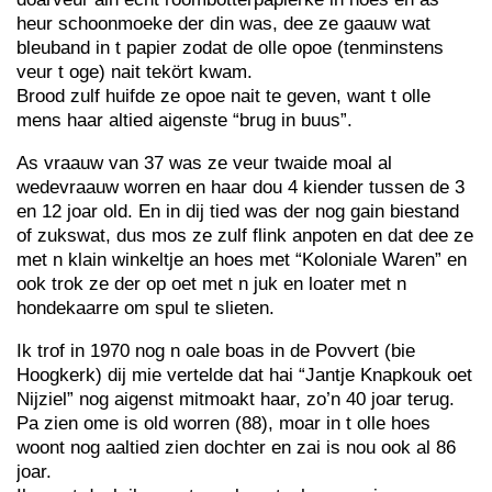
heur schoonmoeke der din was, dee ze gaauw wat
bleuband in t papier zodat de olle opoe (tenminstens
veur t oge) nait tekört kwam.
Brood zulf huifde ze opoe nait te geven, want t olle
mens haar altied aigenste “brug in buus”.
As vraauw van 37 was ze veur twaide moal al
wedevraauw worren en haar dou 4 kiender tussen de 3
en 12 joar old. En in dij tied was der nog gain biestand
of zukswat, dus mos ze zulf flink anpoten en dat dee ze
met n klain winkeltje an hoes met “Koloniale Waren” en
ook trok ze der op oet met n juk en loater met n
hondekaarre om spul te slieten.
Ik trof in 1970 nog n oale boas in de Povvert (bie
Hoogkerk) dij mie vertelde dat hai “Jantje Knapkouk oet
Nijziel” nog aigenst mitmoakt haar, zo’n 40 joar terug.
Pa zien ome is old worren (88), moar in t olle hoes
woont nog aaltied zien dochter en zai is nou ook al 86
joar.