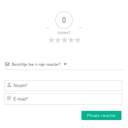
0
Schier?
Berichtje bie n nije reactie?
No
E-
mai