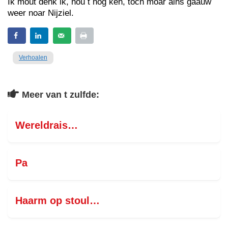
Ik mout denk ik, nou t nog ken, toch moar ains gaauw
weer noar Nijziel.
Verhoalen
Meer van t zulfde:
Wereldrais…
Pa
Haarm op stoul…