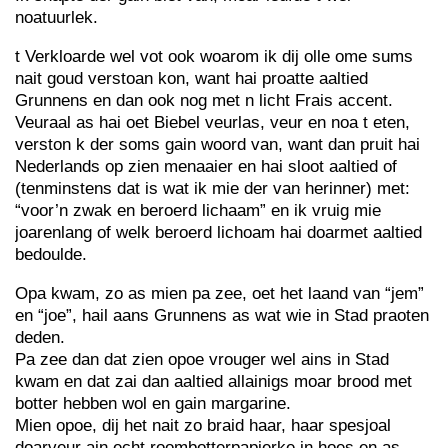
noatuurlek.
t Verkloarde wel vot ook woarom ik dij olle ome sums
nait goud verstoan kon, want hai proatte aaltied
Grunnens en dan ook nog met n licht Frais accent.
Veuraal as hai oet Biebel veurlas, veur en noa t eten,
verston k der soms gain woord van, want dan pruit hai
Nederlands op zien menaaier en hai sloot aaltied of
(tenminstens dat is wat ik mie der van herinner) met:
“voor’n zwak en beroerd lichaam” en ik vruig mie
joarenlang of welk beroerd lichoam hai doarmet aaltied
bedoulde.
Opa kwam, zo as mien pa zee, oet het laand van “jem”
en “joe”, hail aans Grunnens as wat wie in Stad praoten
deden.
Pa zee dan dat zien opoe vrouger wel ains in Stad
kwam en dat zai dan aaltied allainigs moar brood met
botter hebben wol en gain margarine.
Mien opoe, dij het nait zo braid haar, haar spesjoal
doarveur ain echt roombotterpapierke in hoes en as