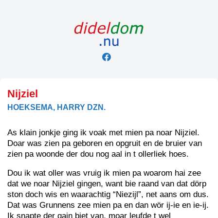
Skip
to
content
Nijziel
HOEKSEMA, HARRY DZN.
As klain jonkje ging ik voak met mien pa noar Nijziel.
Doar was zien pa geboren en opgruit en de bruier van
zien pa woonde der dou nog aal in t ollerliek hoes.
Dou ik wat oller was vruig ik mien pa woarom hai zee
dat we noar Nijziel gingen, want bie raand van dat dörp
ston doch wis en waarachtig “Niezijl”, net aans om dus.
Dat was Grunnens zee mien pa en dan wör ij-ie en ie-ij.
Ik snapte der gain biet van, moar leufde t wel