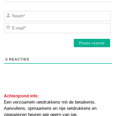
No
E-
mai
0
REACTIES
Achtergrond info:
Een verzoameln oetdrukkens mit de betaikenis.
Aanvullens, opmaarkens en nije oetdrukkens en
zegswiezen heuren wie geern van joe.