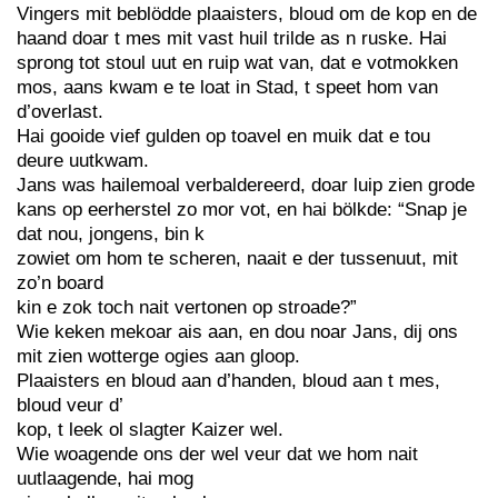
Vingers mit beblödde plaaisters, bloud om de kop en de
haand doar t mes mit vast huil trilde as n ruske. Hai
sprong tot stoul uut en ruip wat van, dat e votmokken
mos, aans kwam e te loat in Stad, t speet hom van
d’overlast.
Hai gooide vief gulden op toavel en muik dat e tou
deure uutkwam.
Jans was hailemoal verbaldereerd, doar luip zien grode
kans op eerherstel zo mor vot, en hai bölkde: “Snap je
dat nou, jongens, bin k
zowiet om hom te scheren, naait e der tussenuut, mit
zo’n board
kin e zok toch nait vertonen op stroade?”
Wie keken mekoar ais aan, en dou noar Jans, dij ons
mit zien wotterge ogies aan gloop.
Plaaisters en bloud aan d’handen, bloud aan t mes,
bloud veur d’
kop, t leek ol slagter Kaizer wel.
Wie woagende ons der wel veur dat we hom nait
uutlaagende, hai mog