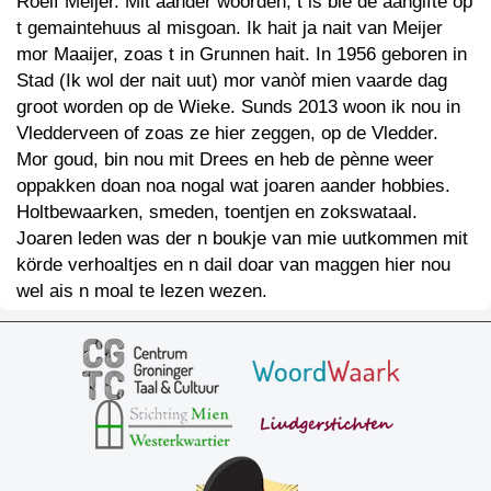
Roelf Meijer. Mit aander woorden, t is bie de aangifte op
t gemaintehuus al misgoan. Ik hait ja nait van Meijer
mor Maaijer, zoas t in Grunnen hait. In 1956 geboren in
Stad (Ik wol der nait uut) mor vanòf mien vaarde dag
groot worden op de Wieke. Sunds 2013 woon ik nou in
Vledderveen of zoas ze hier zeggen, op de Vledder.
Mor goud, bin nou mit Drees en heb de pènne weer
oppakken doan noa nogal wat joaren aander hobbies.
Holtbewaarken, smeden, toentjen en zokswataal.
Joaren leden was der n boukje van mie uutkommen mit
körde verhoaltjes en n dail doar van maggen hier nou
wel ais n moal te lezen wezen.