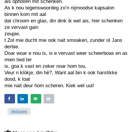
ais ophollen mit schenken.
As k nou tegenswoordeg zo’n nijmoodse kapsalon
binnen kom mit aal
dat chroom en glas, din dink ik wel ais, hier schenken
ze vervast gain
zeupie.
t Zol mie ducht mie ook nait smoaken, zunder ol Jans
derbie.
Doar woar e nou is, is e vervast weer scheerboas en as
mien tied ter
is, goa k vast en zeker noar hom tou.
Veur n klòkje, din hè?, Want aal bin k ook harstikke
dood, k loat
mie nait deur hom scheren. Kiek wel uut!
Verhoalen