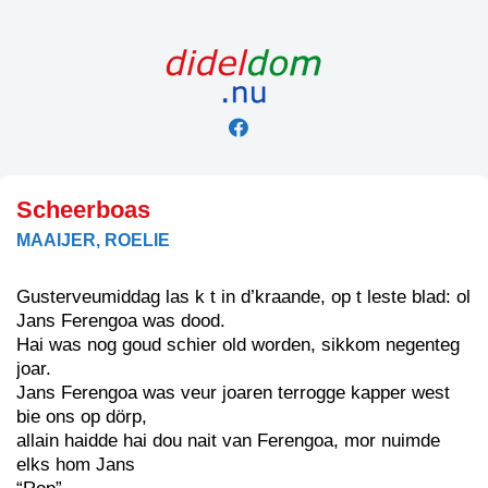
Skip
to
content
Scheerboas
MAAIJER, ROELIE
Gusterveumiddag las k t in d’kraande, op t leste blad: ol
Jans Ferengoa was dood.
Hai was nog goud schier old worden, sikkom negenteg
joar.
Jans Ferengoa was veur joaren terrogge kapper west
bie ons op dörp,
allain haidde hai dou nait van Ferengoa, mor nuimde
elks hom Jans