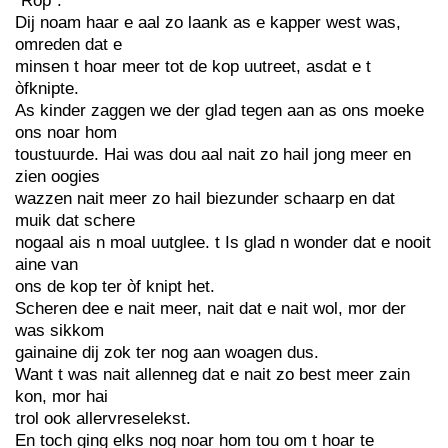
“Rop”.
Dij noam haar e aal zo laank as e kapper west was,
omreden dat e
minsen t hoar meer tot de kop uutreet, asdat e t
òfknipte.
As kinder zaggen we der glad tegen aan as ons moeke
ons noar hom
toustuurde. Hai was dou aal nait zo hail jong meer en
zien oogies
wazzen nait meer zo hail biezunder schaarp en dat
muik dat schere
nogaal ais n moal uutglee. t Is glad n wonder dat e nooit
aine van
ons de kop ter òf knipt het.
Scheren dee e nait meer, nait dat e nait wol, mor der
was sikkom
gainaine dij zok ter nog aan woagen dus.
Want t was nait allenneg dat e nait zo best meer zain
kon, mor hai
trol ook allervreselekst.
En toch ging elks nog noar hom tou om t hoar te