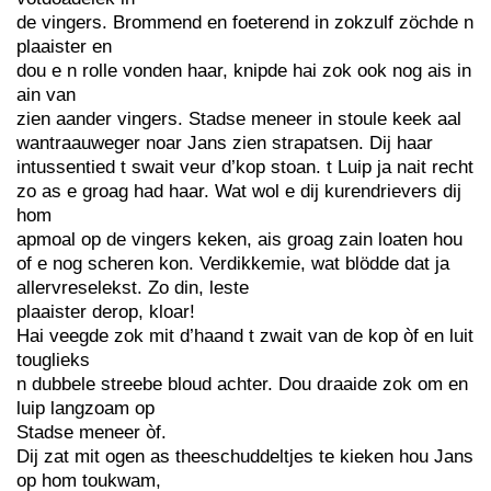
de vingers. Brommend en foeterend in zokzulf zöchde n
plaaister en
dou e n rolle vonden haar, knipde hai zok ook nog ais in
ain van
zien aander vingers. Stadse meneer in stoule keek aal
wantraauweger noar Jans zien strapatsen. Dij haar
intussentied t swait veur d’kop stoan. t Luip ja nait recht
zo as e groag had haar. Wat wol e dij kurendrievers dij
hom
apmoal op de vingers keken, ais groag zain loaten hou
of e nog scheren kon. Verdikkemie, wat blödde dat ja
allervreselekst. Zo din, leste
plaaister derop, kloar!
Hai veegde zok mit d’haand t zwait van de kop òf en luit
touglieks
n dubbele streebe bloud achter. Dou draaide zok om en
luip langzoam op
Stadse meneer òf.
Dij zat mit ogen as theeschuddeltjes te kieken hou Jans
op hom toukwam,