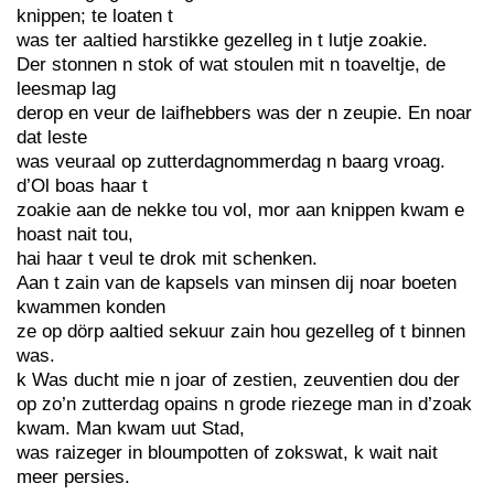
knippen; te loaten t
was ter aaltied harstikke gezelleg in t lutje zoakie.
Der stonnen n stok of wat stoulen mit n toaveltje, de
leesmap lag
derop en veur de laifhebbers was der n zeupie. En noar
dat leste
was veuraal op zutterdagnommerdag n baarg vroag.
d’Ol boas haar t
zoakie aan de nekke tou vol, mor aan knippen kwam e
hoast nait tou,
hai haar t veul te drok mit schenken.
Aan t zain van de kapsels van minsen dij noar boeten
kwammen konden
ze op dörp aaltied sekuur zain hou gezelleg of t binnen
was.
k Was ducht mie n joar of zestien, zeuventien dou der
op zo’n zutterdag opains n grode riezege man in d’zoak
kwam. Man kwam uut Stad,
was raizeger in bloumpotten of zokswat, k wait nait
meer persies.