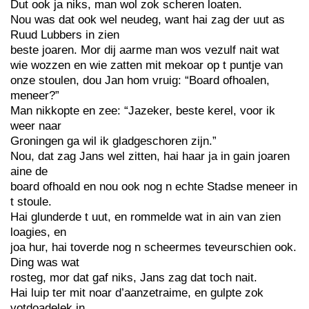
Dut ook ja niks, man wol zok scheren loaten.
Nou was dat ook wel neudeg, want hai zag der uut as
Ruud Lubbers in zien
beste joaren. Mor dij aarme man wos vezulf nait wat
wie wozzen en wie zatten mit mekoar op t puntje van
onze stoulen, dou Jan hom vruig: “Board ofhoalen,
meneer?”
Man nikkopte en zee: “Jazeker, beste kerel, voor ik
weer naar
Groningen ga wil ik gladgeschoren zijn.”
Nou, dat zag Jans wel zitten, hai haar ja in gain joaren
aine de
board ofhoald en nou ook nog n echte Stadse meneer in
t stoule.
Hai glunderde t uut, en rommelde wat in ain van zien
loagies, en
joa hur, hai toverde nog n scheermes teveurschien ook.
Ding was wat
rosteg, mor dat gaf niks, Jans zag dat toch nait.
Hai luip ter mit noar d’aanzetraime, en gulpte zok
votdoadelek in