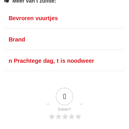
Meer van t zulfde:
Bevroren vuurtjes
Brand
n Prachtege dag, t is noodweer
0
Schier?