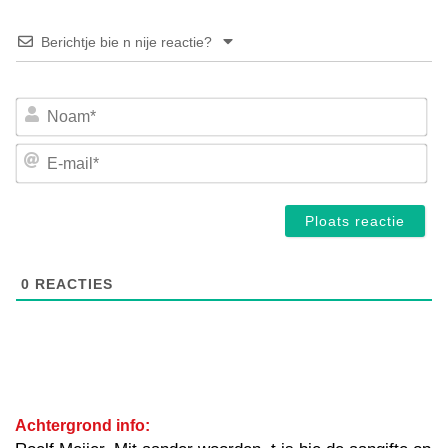
Berichtje bie n nije reactie?
No
E-
mai
0
REACTIES
Achtergrond info: