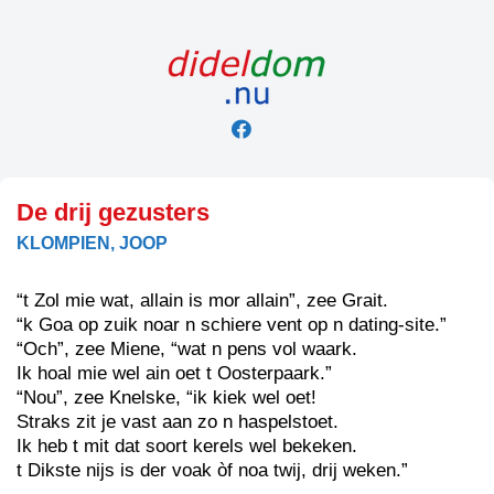
Skip
to
content
De drij gezusters
KLOMPIEN, JOOP
“t Zol mie wat, allain is mor allain”, zee Grait.
“k Goa op zuik noar n schiere vent op n dating-site.”
“Och”, zee Miene, “wat n pens vol waark.
Ik hoal mie wel ain oet t Oosterpaark.”
“Nou”, zee Knelske, “ik kiek wel oet!
Straks zit je vast aan zo n haspelstoet.
Ik heb t mit dat soort kerels wel bekeken.
t Dikste nijs is der voak òf noa twij, drij weken.”