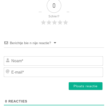
0
Schier?
Berichtje bie n nije reactie?
No
E-
mai
0
REACTIES