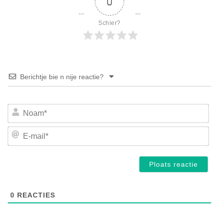
0
Schier?
Berichtje bie n nije reactie?
No
E-
mai
0
REACTIES