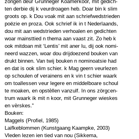
zongen deur Grunneger Koamerkoor, mit gedich-
ten derbie dij k veurdroagen heb. Doar bin k slim
groots op. k Dou voak mit aan schriefwedstrieden
poëzie en proza. Ook schrief ik in t Nederlaands,
dou mit aan wedstrieden verhoalen en gedichten
woar mainsttied n thema aan vaast zit. Zo heb k
ook mitdoan mit ‘Lentis’ mit aner lu, dij ook nomi-
neerd wazzen, woar dou drijdoezend bouken van
drukt binnen. Van twij bouken n nominoatsie had
en dat is ook slim schier. k Mag geern veurlezen
op schoulen of verainens en k vin t schier waark
om toallessen veur legere en middelboare schoul
te moaken, en opstèllen vanzulf. In ons zörgcen-
trum waark ik mit n koor, mit Grunneger wieskes
en vèrskes.”
Bouken:
Maggels (Profiel, 1985)
Laifkeblommen (Kunstgaang Kaampke, 2003)
Vleden lezen ien tied van nou (Sikkema,