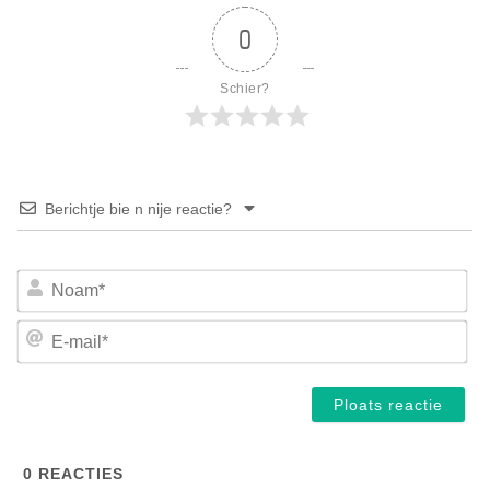
0
Schier?
Berichtje bie n nije reactie?
No
E-
mai
0
REACTIES