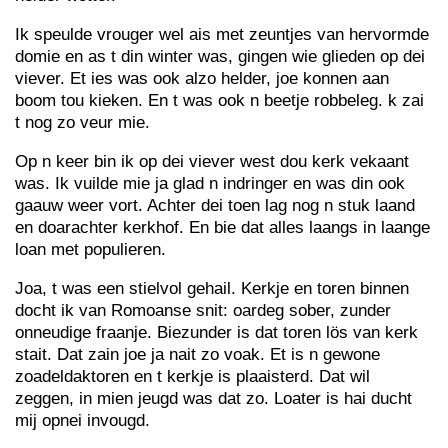
Ik speulde vrouger wel ais met zeuntjes van hervormde
domie en as t din winter was, gingen wie glieden op dei
viever. Et ies was ook alzo helder, joe konnen aan
boom tou kieken. En t was ook n beetje robbeleg. k zai
t nog zo veur mie.
Op n keer bin ik op dei viever west dou kerk vekaant
was. Ik vuilde mie ja glad n indringer en was din ook
gaauw weer vort. Achter dei toen lag nog n stuk laand
en doarachter kerkhof. En bie dat alles laangs in laange
loan met populieren.
Joa, t was een stielvol gehail. Kerkje en toren binnen
docht ik van Romoanse snit: oardeg sober, zunder
onneudige fraanje. Biezunder is dat toren lös van kerk
stait. Dat zain joe ja nait zo voak. Et is n gewone
zoadeldaktoren en t kerkje is plaaisterd. Dat wil
zeggen, in mien jeugd was dat zo. Loater is hai ducht
mij opnei invougd.