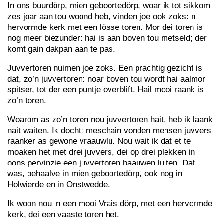
In ons buurdörp, mien geboortedörp, woar ik tot sikkom
zes joar aan tou woond heb, vinden joe ook zoks: n
hervormde kerk met een lösse toren. Mor dei toren is
nog meer biezunder: hai is aan boven tou metseld; der
komt gain dakpan aan te pas.
Juvvertoren nuimen joe zoks. Een prachtig gezicht is
dat, zo’n juvvertoren: noar boven tou wordt hai aalmor
spitser, tot der een puntje overblift. Hail mooi raank is
zo’n toren.
Woarom as zo’n toren nou juvvertoren hait, heb ik laank
nait waiten. Ik docht: meschain vonden mensen juvvers
raanker as gewone vraauwlu. Nou wait ik dat et te
moaken het met drei juvvers, dei op drei plekken in
oons pervinzie een juvvertoren baauwen luiten. Dat
was, behaalve in mien geboortedörp, ook nog in
Holwierde en in Onstwedde.
Ik woon nou in een mooi Vrais dörp, met een hervormde
kerk, dei een vaaste toren het.