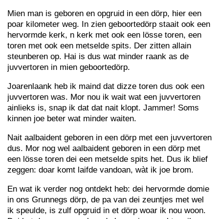
Mien man is geboren en opgruid in een dörp, hier een
poar kilometer weg. In zien geboortedörp staait ook een
hervormde kerk, n kerk met ook een lösse toren, een
toren met ook een metselde spits. Der zitten allain
steunberen op. Hai is dus wat minder raank as de
juvvertoren in mien geboortedörp.
Joarenlaank heb ik maind dat dizze toren dus ook een
juvvertoren was. Mor nou ik wait wat een juvvertoren
ainlieks is, snap ik dat dat nait klopt. Jammer! Soms
kinnen joe beter wat minder waiten.
Nait aalbaident geboren in een dörp met een juvvertoren
dus. Mor nog wel aalbaident geboren in een dörp met
een lösse toren dei een metselde spits het. Dus ik blief
zeggen: doar komt laifde vandoan, wàt ik joe brom.
En wat ik verder nog ontdekt heb: dei hervormde domie
in ons Grunnegs dörp, de pa van dei zeuntjes met wel
ik speulde, is zulf opgruid in et dörp woar ik nou woon.