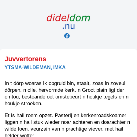
Skip
to
content
Juvvertorens
YTSMA-WILDEMAN, IMKA
In t dörp woaras ik opgruid bin, staait, zoas in zoveul
dörpen, n olle, hervormde kerk. n Groot plain ligt der
omtou, bestoande oet omstebeurt n houkje tegels en n
houkje stroeken.
Et is hail roem opzet. Pasterij en kerkenroadskoamer
liggen n hail stuk wieder noar achteren en doarachter n
wilde toen, veurzain van n prachtige viever, met hail
helder wotter.