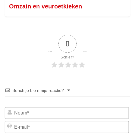
Omzain en veuroetkieken
0
Schier?
Berichtje bie n nije reactie?
No
E-
mai