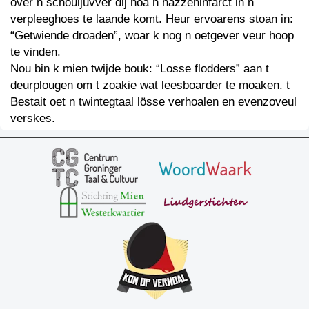
over n schouljuvver dij noa n hazzeninfarct in n
verpleeghoes te laande komt. Heur ervoarens stoan in:
“Getwiende droaden”, woar k nog n oetgever veur hoop
te vinden.
Nou bin k mien twijde bouk: “Losse flodders” aan t
deurplougen om t zoakie wat leesboarder te moaken. t
Bestait oet n twintegtaal lösse verhoalen en evenzoveul
verskes.