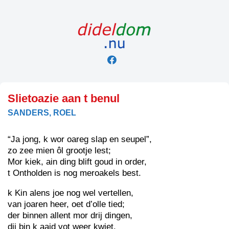
Skip
to
content
Slietoazie aan t benul
SANDERS, ROEL
“Ja jong, k wor oareg slap en seupel”,
zo zee mien ôl grootje lest;
Mor kiek, ain ding blift goud in order,
t Ontholden is nog meroakels best.
k Kin alens joe nog wel vertellen,
van joaren heer, oet d’olle tied;
der binnen allent mor drij dingen,
dij bin k aaid vot weer kwiet.