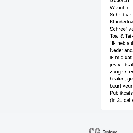
Geboren i
Woont in:
Schrift ve
Klunderlo
Schreef v
Toal & Tai
“Ik heb al
Nederland
ik mie dat 
jes vertoa
zangers e
hoalen, g
beurt veur
Publikoats
(in 21 dai