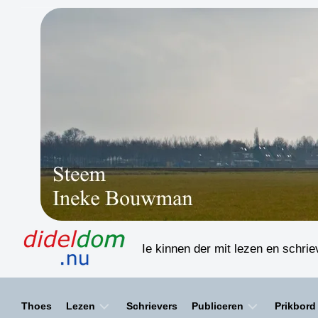
Skip
to
content
Ie kinnen der mit lezen en schri
Thoes
Lezen
Schrievers
Publiceren
Prikbord