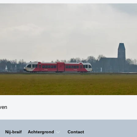
even
Nij-braif
Achtergrond
Contact