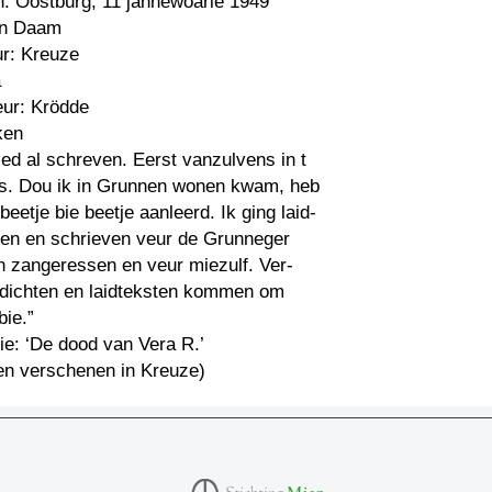
n: Oostburg, 11 jannewoarie 1949
 n Daam
ur: Kreuze
a
eur: Krödde
ken
tied al schreven. Eerst vanzulvens in t
s. Dou ik in Grunnen wonen kwam, heb
beetje bie beetje aanleerd. Ik ging laid-
len en schrieven veur de Grunneger
n zangeressen en veur miezulf. Ver-
edichten en laidteksten kommen om
bie.”
ie: ‘De dood van Vera R.’
len verschenen in Kreuze)