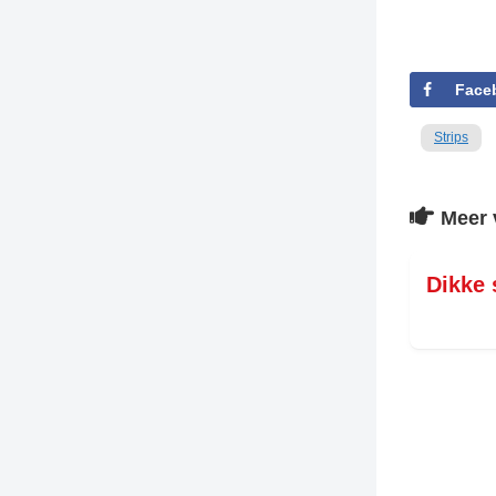
Face
Strips
Meer 
Dikke 