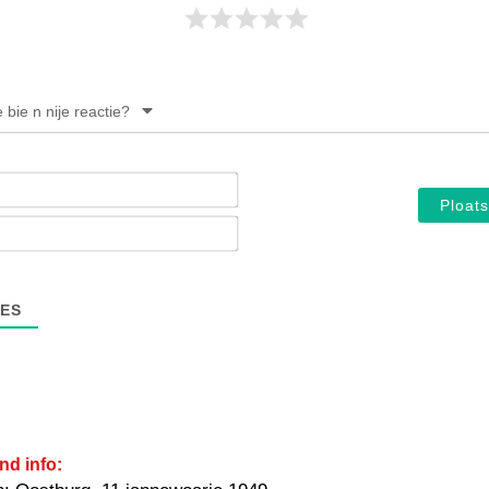
e bie n nije reactie?
Noam*
E-
mail*
ES
nd info: