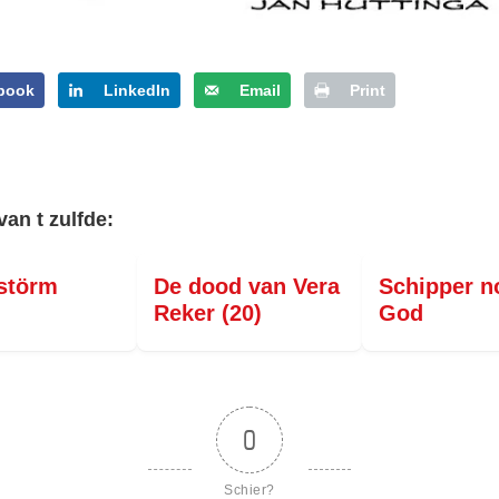
book
LinkedIn
Email
Print
van t zulfde:
störm
De dood van Vera
Schipper n
Reker (20)
God
0
Schier?