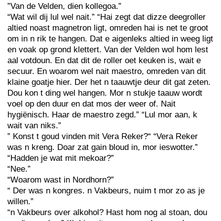
”Van de Velden, dien kollegoa.”
“Wat wil dij lul wel nait.” “Hai zegt dat dizze deegroller
altied noast magnetron ligt, omreden hai is net te groot
om in n rik te hangen. Dat e aigenleks altied in weeg ligt
en voak op grond klettert. Van der Velden wol hom lest
aal votdoun. En dat dit de roller oet keuken is, wait e
secuur. En woarom wel nait maestro, omreden van dit
klaine goatje hier. Der het n taauwtje deur dit gat zeten.
Dou kon t ding wel hangen. Mor n stukje taauw wordt
voel op den duur en dat mos der weer of. Nait
hygiënisch. Haar de maestro zegd.” “Lul mor aan, k
wait van niks.”
” Konst t goud vinden mit Vera Reker?“ “Vera Reker
was n kreng. Doar zat gain bloud in, mor ieswotter.”
“Hadden je wat mit mekoar?”
“Nee.”
“Woarom wast in Nordhorn?”
“ Der was n kongres. n Vakbeurs, nuim t mor zo as je
willen.”
“n Vakbeurs over alkohol? Hast hom nog al stoan, dou