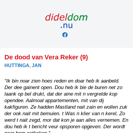
Skip
to
content
De dood van Vera Reker (9)
HUTTINGA, JAN
“Ik bin noar zien hoes reden en doar heb ik aanbeld.
Der dee gainent open. Dou heb ik bie de buren net zo
laank op bel drukt, dat der aine mit n vergrelde kop
opendee. Aalmoal appartementen, mit van dij
kakfiguren. Ze hadden Mastland nait zain en wollen zuk
der ook nait mit bemuien. t Was n klier van n kerel, Zo
werd t nait zegd, mor dat kon je aan alles vernemen. En
dou heb ik t bericht veur opsporen opgeven. Der wordt