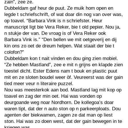
zain”, zee ze.
Dubbeldam gaf heur de puut. Ze muik hom open en
legde t schriefschrift, of wat doar din nog van over was,
op toavel. “Barbara Vink is n schriefster. Heur
manuscript ligt bie Vera Reker, bie t old pepier. Nou ja,
n stukje der van. De vroag is of Vera Reker ook
Barbara Vink is.” “Den bellen we mit oetgeverij en dij
kin ons zo oet de dreum helpen. Wat staait der bie t
colofon?”
Dubbeldam kon t nait vinden en dou ging zien mobiel.
“Ze hebben Mastland”, zee e mit n grijns en klapde zien
toestel dicht. Ester Edens nam t bouk en plastic puut
mit en ze sloten boudel weer òf. Veureerst was der gain
tied meer veur n literaire puzzel.
Nou was meesterkok aan bod. Mastland lag mit kop op
toavel en zag der min oet. Hai was vonden op
deurgoande weg noar Nordhorn. De kollegoa’s doar
waren tipt, dat der n auto ston op n parkeerploats. Dou
agenten der biekwamen, zagen ze dat man op liest
ston. Hai was zo doen west, dat der gain bewegen in te
kriegen was.