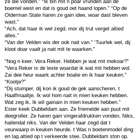
ze die vonden.” “Ik bin mit n poar vrunden aan de
boemel west en dat is goud oet haand lopen.” “Op de
Olderman State haren ze gain idee, woar dast bleven
wast.”
“Ach, dat haar ik wel zegd, mor dij trut verget altied
alles.”
“Van der Velden wis der ook nait van.” ‘Tuurlek wel, dij
kloot doar vaalt ja nait mit te waarken.”
“Nog n keer. Vera Reker. Hebben je wat mit mekoar?”
“Vera Reker is de leste woardat ik wat mit hebben wol.
Zai dee heur waark achter boalie en ik haar keuken.”
“Kootje?”
“Dij stumper, dij kon ik goud de gek aanscheren. t
Haalfmaaltje. Ik wol hom nait in mien keuken hebben.
Wat zeg ik. Ik wil gainain in mien keuken hebben.”
Ester keek Dubbeldam aan. Ze friemelde aan puut mit
deegroller. Ze haren gain vingerafdrukken vonden. Niks,
hailendal niks. Van der Velden haar zegd dat t
veurwaarp in keuken heurde. t Was n boetenmodel ding
en lag altied op t verkeerde stee. Dubbeldam ston op.