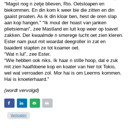
“Magst nog n zetje blieven, Rio. Oetsloapen en
biekommen. En din kom k weer bie die zitten en din
gaaist proaten. As ik din kloar ben, hest de oren slap
aan kop hangen.” “Ik mout der hoast van janken
plietsieman”, zee Mastland en luit kop weer op toavel
zakken. Der kwaalmde n smerege lucht oet zien kleren.
Ester nam puut mit woardat deegroller in zat en
baaident stapten ze tot koamer oet.
“Wat n lul”, zee Ester.
“Wie hebben ook niks. Ik haar n stille hoop, dat e zuk
mit zien haalfdoene kop en koater van hier tot Tokio,
wel wat verroaden zol. Mor hai is om Leerms kommen.
Hai is knoeterhaard.”
(wordt vervolgd)
Verhoalen