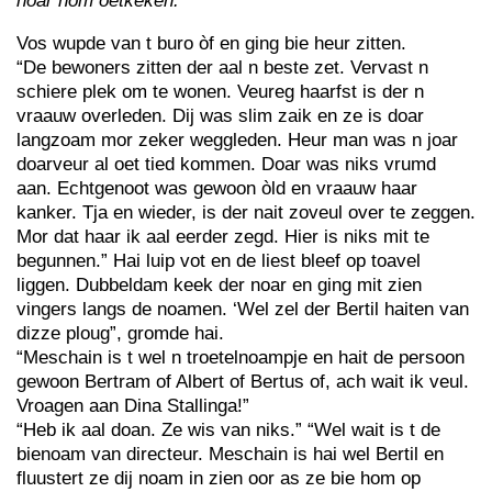
noar hom oetkeken.”
Vos wupde van t buro òf en ging bie heur zitten.
“De bewoners zitten der aal n beste zet. Vervast n
schiere plek om te wonen. Veureg haarfst is der n
vraauw overleden. Dij was slim zaik en ze is doar
langzoam mor zeker weggleden. Heur man was n joar
doarveur al oet tied kommen. Doar was niks vrumd
aan. Echtgenoot was gewoon òld en vraauw haar
kanker. Tja en wieder, is der nait zoveul over te zeggen.
Mor dat haar ik aal eerder zegd. Hier is niks mit te
begunnen.” Hai luip vot en de liest bleef op toavel
liggen. Dubbeldam keek der noar en ging mit zien
vingers langs de noamen. ‘Wel zel der Bertil haiten van
dizze ploug”, gromde hai.
“Meschain is t wel n troetelnoampje en hait de persoon
gewoon Bertram of Albert of Bertus of, ach wait ik veul.
Vroagen aan Dina Stallinga!”
“Heb ik aal doan. Ze wis van niks.” “Wel wait is t de
bienoam van directeur. Meschain is hai wel Bertil en
fluustert ze dij noam in zien oor as ze bie hom op