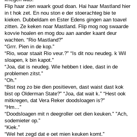
Flip haar zien waark goud doan. Hai haar Mastland hier
in t hok zet. En nou ston e der stoerachteg bie te
kieken. Dubbeldam en Ester Edens gingen aan toavel
zitten. Ze keken noar Mastland. Flip mog nog swaarde
kovvie hoalen en mog dou aan aander kaant deur
wachten. “Rio Mastland?”
“Grrr. Pien in de kop.”
“Rio, woar staait Rio veur.?” “Is dit nou neudeg. k Wil
sloapen, k bin kapot.”
“Joa, dat is neudeg. Wie hebben t idee, dast in de
problemen zitst.”
“Oh.”
“Bist nog zo bie dien positieven, dast waist dast kok
bist op Olderman State?” “Joa, dat wait k.” “Hest ook
mitkregen, dat Vera Reker doodsloagen is?”
“Hm…”
“Doodsloagen mit n deegroller oet dien keuken.” ”Ach,
sodemieter op.”
“Kiek.”
“Wel het zegd dat e oet mien keuken komt.”