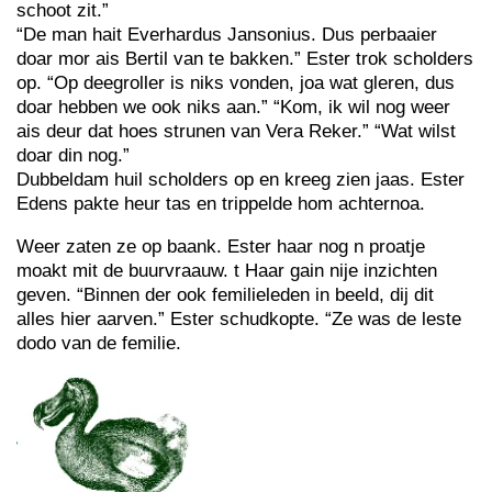
schoot zit.”
“De man hait Everhardus Jansonius. Dus perbaaier
doar mor ais Bertil van te bakken.” Ester trok scholders
op. “Op deegroller is niks vonden, joa wat gleren, dus
doar hebben we ook niks aan.” “Kom, ik wil nog weer
ais deur dat hoes strunen van Vera Reker.” “Wat wilst
doar din nog.”
Dubbeldam huil scholders op en kreeg zien jaas. Ester
Edens pakte heur tas en trippelde hom achternoa.
Weer zaten ze op baank. Ester haar nog n proatje
moakt mit de buurvraauw. t Haar gain nije inzichten
geven. “Binnen der ook femilieleden in beeld, dij dit
alles hier aarven.” Ester schudkopte. “Ze was de leste
dodo van de femilie.