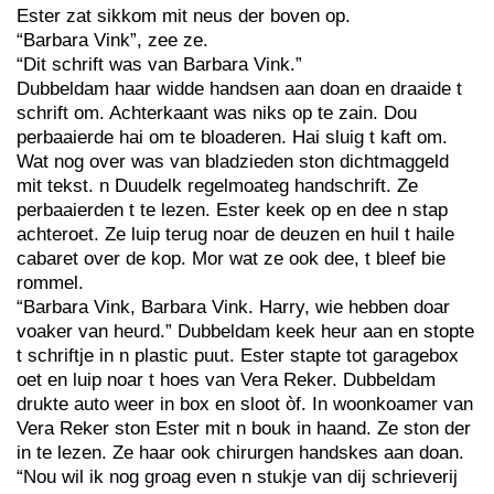
Ester zat sikkom mit neus der boven op.
“Barbara Vink”, zee ze.
“Dit schrift was van Barbara Vink.”
Dubbeldam haar widde handsen aan doan en draaide t
schrift om. Achterkaant was niks op te zain. Dou
perbaaierde hai om te bloaderen. Hai sluig t kaft om.
Wat nog over was van bladzieden ston dichtmaggeld
mit tekst. n Duudelk regelmoateg handschrift. Ze
perbaaierden t te lezen. Ester keek op en dee n stap
achteroet. Ze luip terug noar de deuzen en huil t haile
cabaret over de kop. Mor wat ze ook dee, t bleef bie
rommel.
“Barbara Vink, Barbara Vink. Harry, wie hebben doar
voaker van heurd.” Dubbeldam keek heur aan en stopte
t schriftje in n plastic puut. Ester stapte tot garagebox
oet en luip noar t hoes van Vera Reker. Dubbeldam
drukte auto weer in box en sloot òf. In woonkoamer van
Vera Reker ston Ester mit n bouk in haand. Ze ston der
in te lezen. Ze haar ook chirurgen handskes aan doan.
“Nou wil ik nog groag even n stukje van dij schrieverij