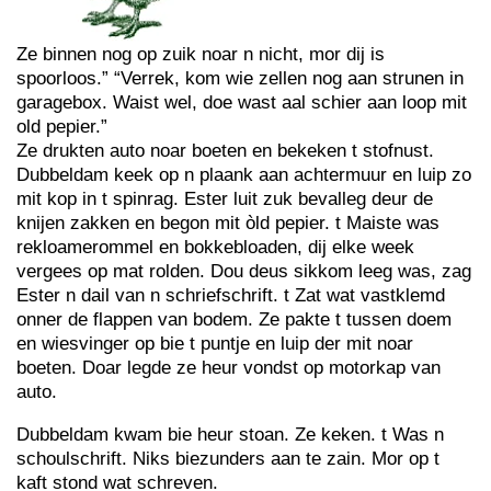
Ze binnen nog op zuik noar n nicht, mor dij is
spoorloos.” “Verrek, kom wie zellen nog aan strunen in
garagebox. Waist wel, doe wast aal schier aan loop mit
old pepier.”
Ze drukten auto noar boeten en bekeken t stofnust.
Dubbeldam keek op n plaank aan achtermuur en luip zo
mit kop in t spinrag. Ester luit zuk bevalleg deur de
knijen zakken en begon mit òld pepier. t Maiste was
rekloamerommel en bokkebloaden, dij elke week
vergees op mat rolden. Dou deus sikkom leeg was, zag
Ester n dail van n schriefschrift. t Zat wat vastklemd
onner de flappen van bodem. Ze pakte t tussen doem
en wiesvinger op bie t puntje en luip der mit noar
boeten. Doar legde ze heur vondst op motorkap van
auto.
Dubbeldam kwam bie heur stoan. Ze keken. t Was n
schoulschrift. Niks biezunders aan te zain. Mor op t
kaft stond wat schreven.