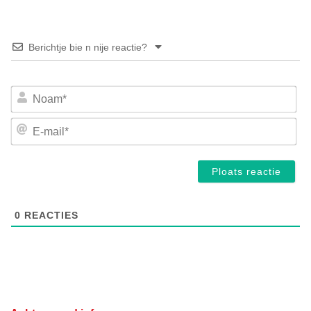
Berichtje bie n nije reactie?
No
E-
mai
0
REACTIES