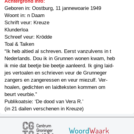
Achtergrond info:
Geboren in: Oostburg, 11 jannewoarie 1949
Woont in: n Daam
Schrift veur: Kreuze
Klunderloa
Schreef veur: Krödde
Toal & Taiken
“Ik heb altied al schreven. Eerst vanzulvens in t
Nederlands. Dou ik in Grunnen wonen kwam, heb
ik mie dat beetje bie beetje aanleerd. Ik ging laid-
jes vertoalen en schrieven veur de Grunneger
zangers en zangeressen en veur miezulf. Ver-
hoalen, gedichten en laidteksten kommen om
beurt veurbie.”
Publikoatsie: ‘De dood van Vera R.’
(in 21 dailen verschenen in Kreuze)