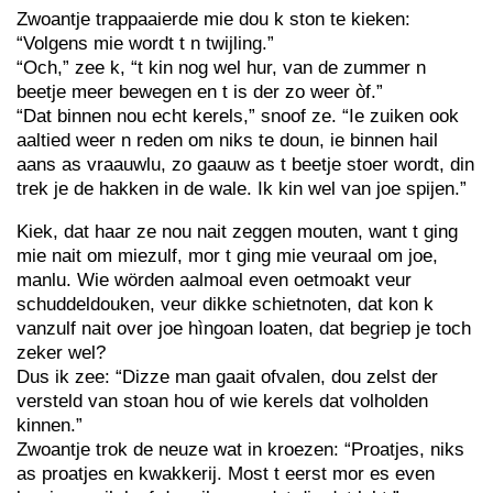
Zwoantje trappaaierde mie dou k ston te kieken:
“Volgens mie wordt t n twijling.”
“Och,” zee k, “t kin nog wel hur, van de zummer n
beetje meer bewegen en t is der zo weer òf.”
“Dat binnen nou echt kerels,” snoof ze. “Ie zuiken ook
aaltied weer n reden om niks te doun, ie binnen hail
aans as vraauwlu, zo gaauw as t beetje stoer wordt, din
trek je de hakken in de wale. Ik kin wel van joe spijen.”
Kiek, dat haar ze nou nait zeggen mouten, want t ging
mie nait om miezulf, mor t ging mie veuraal om joe,
manlu. Wie wörden aalmoal even oetmoakt veur
schuddeldouken, veur dikke schietnoten, dat kon k
vanzulf nait over joe hìngoan loaten, dat begriep je toch
zeker wel?
Dus ik zee: “Dizze man gaait ofvalen, dou zelst der
versteld van stoan hou of wie kerels dat volholden
kinnen.”
Zwoantje trok de neuze wat in kroezen: “Proatjes, niks
as proatjes en kwakkerij. Most t eerst mor es even