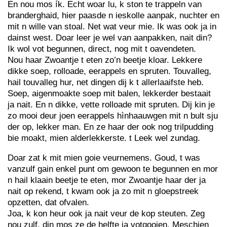
En nou mos ík. Echt woar lu, k ston te trappeln van
branderghaid, hier paasde n ieskolle aanpak, nuchter en
mit n wille van stoal. Net wat veur mie. Ik was ook ja in
dainst west. Doar leer je wel van aanpakken, nait din?
Ik wol vot begunnen, direct, nog mit t oavendeten.
Nou haar Zwoantje t eten zo’n beetje kloar. Lekkere
dikke soep, rolloade, eerappels en spruten. Touvalleg,
hail touvalleg hur, net dingen dij k t allerlaaifste heb.
Soep, aigenmoakte soep mit balen, lekkerder bestaait
ja nait. En n dikke, vette rolloade mit spruten. Dij kin je
zo mooi deur joen eerappels hìnhaauwgen mit n bult sju
der op, lekker man. En ze haar der ook nog trilpudding
bie moakt, mien alderlekkerste. t Leek wel zundag.
Doar zat k mit mien goie veurnemens. Goud, t was
vanzulf gain enkel punt om gewoon te begunnen en mor
n hail klaain beetje te eten, mor Zwoantje haar der ja
nait op rekend, t kwam ook ja zo mit n gloepstreek
opzetten, dat ofvalen.
Joa, k kon heur ook ja nait veur de kop steuten. Zeg
nou zulf, din mos ze de helfte ja votgooien. Meschien