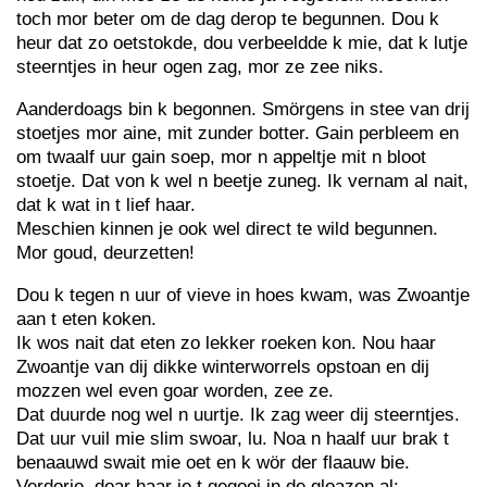
toch mor beter om de dag derop te begunnen. Dou k
heur dat zo oetstokde, dou verbeeldde k mie, dat k lutje
steerntjes in heur ogen zag, mor ze zee niks.
Aanderdoags bin k begonnen. Smörgens in stee van drij
stoetjes mor aine, mit zunder botter. Gain perbleem en
om twaalf uur gain soep, mor n appeltje mit n bloot
stoetje. Dat von k wel n beetje zuneg. Ik vernam al nait,
dat k wat in t lief haar.
Meschien kinnen je ook wel direct te wild begunnen.
Mor goud, deurzetten!
Dou k tegen n uur of vieve in hoes kwam, was Zwoantje
aan t eten koken.
Ik wos nait dat eten zo lekker roeken kon. Nou haar
Zwoantje van dij dikke winterworrels opstoan en dij
mozzen wel even goar worden, zee ze.
Dat duurde nog wel n uurtje. Ik zag weer dij steerntjes.
Dat uur vuil mie slim swoar, lu. Noa n haalf uur brak t
benaauwd swait mie oet en k wör der flaauw bie.
Verdorie, doar haar je t gegooi in de gloazen al: