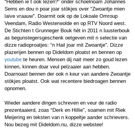
“Hebben ie t ook lezen?” onder schoelnoam Johannes
Sems en dou n poar joar stòkjes over “Zwoantje mien
laive vraauw”. Doarmit ook op de Lokoale Omroup
Veendam, Radio Westerwolde en op RTV Noord west.
De Stichten t Grunneger Bouk hèt in 2011 n luusterbouk
as begunstegersgeschenk oetgeven mit n selectie van
dizze radioproatjes: “n Hail joar mit Zwoantje”. Dizze
plazerijen bennen op Dideldom ploatst en bennen op
te heuren. Mensen dij nait meer zo goud lezen
youtube
kinnen, kinnen doar veul pelzaaier aan hebben.
Doarnoast bennen der ook n keur van aandere Zwoantje
stòkjes ploatst. Ook wat recentere biedroagen bennen
opnomen.
Wieder aandere dingen schreven en veur de radio
prezentaaierd, zoas “Derk en Hillie”, soamen mit Riek
Meijering en teksten van n koppeltje aander schrievers.
Nou bezeg mit Dideldom.nu, dizze webstee!