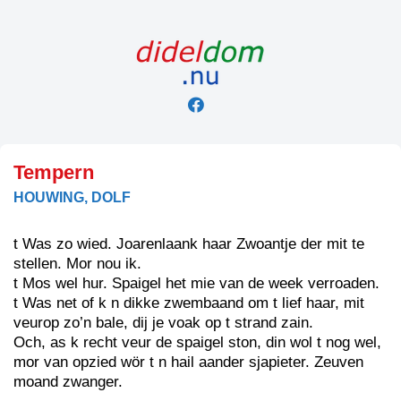
Skip
to
content
Tempern
HOUWING, DOLF
t Was zo wied. Joarenlaank haar Zwoantje der mit te
stellen. Mor nou ik.
t Mos wel hur. Spaigel het mie van de week verroaden.
t Was net of k n dikke zwembaand om t lief haar, mit
veurop zo’n bale, dij je voak op t strand zain.
Och, as k recht veur de spaigel ston, din wol t nog wel,
mor van opzied wör t n hail aander sjapieter. Zeuven
moand zwanger.