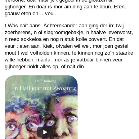
gijhonger. En doar is mor ain ding aan te doun. Eten,
gaauw eten en… veul.
t Was nait aans. Achternkander aan ging der in: twij
zoerherens, n ol slagroomgebakje, n haalve leverworst,
n reep sokkeloa en nog n stuk kolle povvert. En dat
veur t eten aan. Kiek, ofvalen wil wel, mor joen gestèl
mout t wel volholden kinnen. Ie kinnen nog zo’n staarke
wille hebben, manlu, mor as je vatboar binnen veur
gijhonger holdt alles op, of nait din.