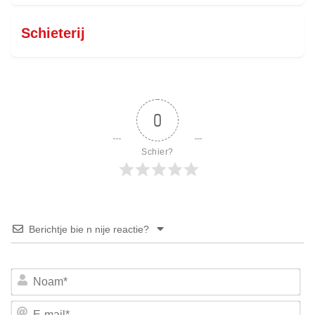
Schieterij
0
Schier?
Berichtje bie n nije reactie?
No
E-