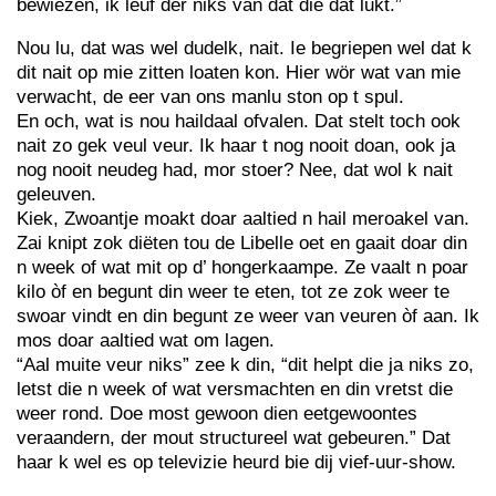
bewiezen, ik leuf der niks van dat die dat lukt.”
Nou lu, dat was wel dudelk, nait. Ie begriepen wel dat k
dit nait op mie zitten loaten kon. Hier wör wat van mie
verwacht, de eer van ons manlu ston op t spul.
En och, wat is nou haildaal ofvalen. Dat stelt toch ook
nait zo gek veul veur. Ik haar t nog nooit doan, ook ja
nog nooit neudeg had, mor stoer? Nee, dat wol k nait
geleuven.
Kiek, Zwoantje moakt doar aaltied n hail meroakel van.
Zai knipt zok diëten tou de Libelle oet en gaait doar din
n week of wat mit op d’ hongerkaampe. Ze vaalt n poar
kilo òf en begunt din weer te eten, tot ze zok weer te
swoar vindt en din begunt ze weer van veuren òf aan. Ik
mos doar aaltied wat om lagen.
“Aal muite veur niks” zee k din, “dit helpt die ja niks zo,
letst die n week of wat versmachten en din vretst die
weer rond. Doe most gewoon dien eetgewoontes
veraandern, der mout structureel wat gebeuren.” Dat
haar k wel es op televizie heurd bie dij vief-uur-show.