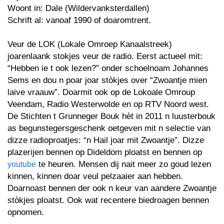
Woont in: Dale (Wildervanksterdallen)
Schrift al: vanoaf 1990 of doaromtrent.
Veur de LOK (Lokale Omroep Kanaalstreek)
joarenlaank stokjes veur de radio. Eerst actueel mit:
“Hebben ie t ook lezen?” onder schoelnoam Johannes
Sems en dou n poar joar stòkjes over “Zwoantje mien
laive vraauw”. Doarmit ook op de Lokoale Omroup
Veendam, Radio Westerwolde en op RTV Noord west.
De Stichten t Grunneger Bouk hèt in 2011 n luusterbouk
as begunstegersgeschenk oetgeven mit n selectie van
dizze radioproatjes: “n Hail joar mit Zwoantje”. Dizze
plazerijen bennen op Dideldom ploatst en bennen op
te heuren. Mensen dij nait meer zo goud lezen
youtube
kinnen, kinnen doar veul pelzaaier aan hebben.
Doarnoast bennen der ook n keur van aandere Zwoantje
stòkjes ploatst. Ook wat recentere biedroagen bennen
opnomen.