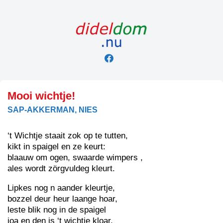
Skip
to
content
Mooi wichtje!
SAP-AKKERMAN, NIES
‘t Wichtje staait zok op te tutten,
kikt in spaigel en ze keurt:
blaauw om ogen, swaarde wimpers ,
ales wordt zörgvuldeg kleurt.
Lipkes nog n aander kleurtje,
bozzel deur heur laange hoar,
leste blik nog in de spaigel
joa en den is ‘t wichtje kloar.