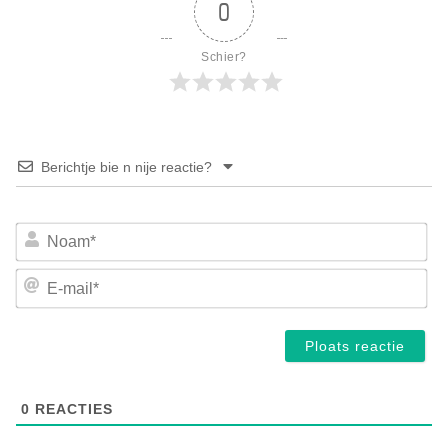
0
Schier?
Berichtje bie n nije reactie?
No
E-
mai
0
REACTIES