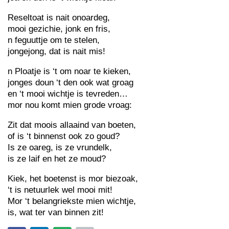
Reseltoat is nait onoardeg,
mooi gezichie, jonk en fris,
n feguuttje om te stelen,
jongejong, dat is nait mis!
n Ploatje is ‘t om noar te kieken,
jonges doun ‘t den ook wat groag
en ‘t mooi wichtje is tevreden…
mor nou komt mien grode vroag:
Zit dat moois allaaind van boeten,
of is ‘t binnenst ook zo goud?
Is ze oareg, is ze vrundelk,
is ze laif en het ze moud?
Kiek, het boetenst is mor biezoak,
‘t is netuurlek wel mooi mit!
Mor ‘t belangriekste mien wichtje,
is, wat ter van binnen zit!