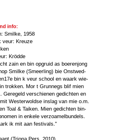
nd info:
n: Smilke, 1958
k veur: Kreuze
iken
eur: Krödde
öcht zain en bin opgruid as boerenjong
chop Smilke (Smeerling) bie Onstwed-
en17e bin k veur school en waark wie-
in trokken. Mor t Grunnegs blif mien
l. Geregeld verschienen gedichten en
 mit Westerwoldse inslag van mie o.m.
en Toal & Taiken. Mien gedichten bin-
pnomen in enkele verzoamelbundels.
rk ik mit aan festivals.”
kaant (Triona Pers, 2010)