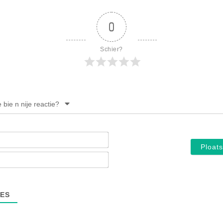
0
Schier?
e bie n nije reactie?
Noam*
E-
mail*
ES