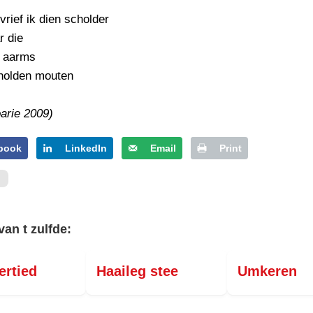
PERSBERICHT
vrief ik dien scholder
FOTO’S
r die
e aarms
 holden mouten
arie 2009)
book
LinkedIn
Email
Print
van t zulfde:
ertied
Haaileg stee
Umkeren