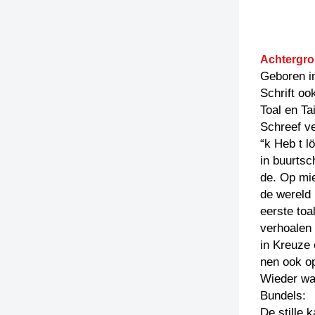
Achtergro
Geboren i
Schrift oo
Toal en Ta
Schreef v
“k Heb t l
in buurts
de. Op mi
de wereld 
eerste toa
verhoalen
in Kreuze 
nen ook o
Wieder waa
Bundels:
De stille 