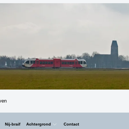
even
Nij-braif
Achtergrond
Contact