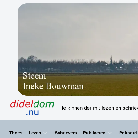
Skip
to
content
Ie kinnen der mit lezen en schri
Thoes
Lezen
Schrievers
Publiceren
Prikbord