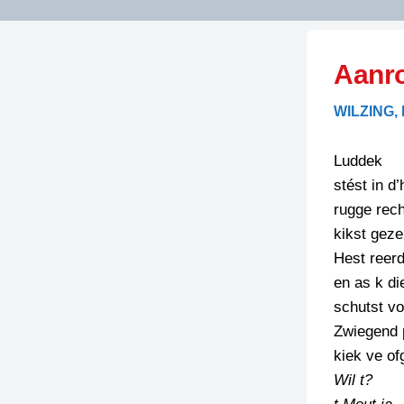
LITERATUUR
OPSTUREN
GEDICHTEN
Aanr
OVEREG
SPELLENSCONTROLE
HAIKU’S
BIENOAMEN
WILZING,
SCHRIEFREGELS
LAIDJES
LAIDTEKSTEN
LEGENDEN
Luddek
LIMERICKS
stést in d’
RECEPTEN
LUUSTERN
rugge rec
SPREUKEN
kikst geze
SCHRIEFWEDST
2024
Hest reer
VEURDRACHTE
en as k di
SCHRIEFWEDST
schutst vo
2025
Zwiegend 
SCHRIEFWEDST
kiek ve of
2026
Wil t?
STRIPS