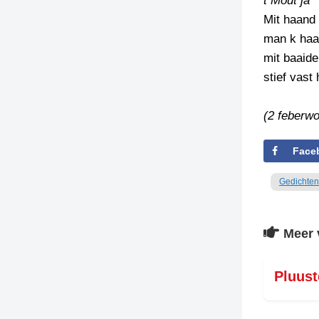
t Mout ja
Mit haand 
TIEDSCHRIFT
man k haa
KREUZE
mit baaid
TENEEL
stief vast
VERHOALEN
(2 feberwo
Face
Gedichten
Meer 
Pluust