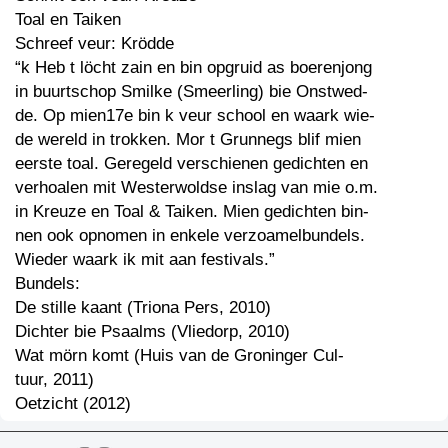
Toal en Taiken
Schreef veur: Krödde
“k Heb t löcht zain en bin opgruid as boerenjong
in buurtschop Smilke (Smeerling) bie Onstwed-
de. Op mien17e bin k veur school en waark wie-
de wereld in trokken. Mor t Grunnegs blif mien
eerste toal. Geregeld verschienen gedichten en
verhoalen mit Westerwoldse inslag van mie o.m.
in Kreuze en Toal & Taiken. Mien gedichten bin-
nen ook opnomen in enkele verzoamelbundels.
Wieder waark ik mit aan festivals.”
Bundels:
De stille kaant (Triona Pers, 2010)
Dichter bie Psaalms (Vliedorp, 2010)
Wat mörn komt (Huis van de Groninger Cul-
tuur, 2011)
Oetzicht (2012)