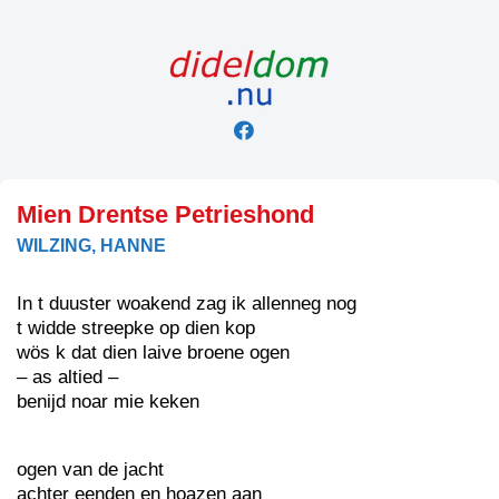
Skip
to
content
Mien Drentse Petrieshond
WILZING, HANNE
In t duuster woakend zag ik allenneg nog
t widde streepke op dien kop
wös k dat dien laive broene ogen
– as altied –
benijd noar mie keken
ogen van de jacht
achter eenden en hoazen aan