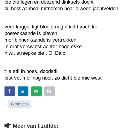
bie die legen en doezend dinksels docht
dij hest aalmoal mitnomen noar aiwege jachtvelden
veur kaggel ligt bloots nog n kold vachtke
boetenkaande is bleven
mor binnenkaande is vertrokken
in draf verswinst achter hoge eske
n wit streepke bie t Ol Daip
t is stil in hoes, doodstil
bist vot mor nog nooit zo dicht bie mie west
Gedichten
Meer van t zulfde: