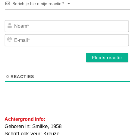
Berichtje bie n nije reactie?
No
E-
mai
0
REACTIES
Achtergrond info:
Geboren in: Smilke, 1958
Schrift ook veur: Kreuze