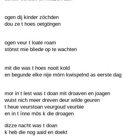
ogen dij kinder zöchden
dou ze t hoes oetgöngen
ogen veur t loate roam
stönst mie bliede op te wachten
mit die was t hoes nooit kold
en begunde elke nije mörn kwispelnd as eerste dag
mor in t lest was t doan mit droaven en joagen
wuist nich meer dreven deur wilde geuren
t heue veurstoan veurgoud veurbie
en in t ínne mös k die droagen
dizze nacht was t doan
k heb die nog aaid en doekt