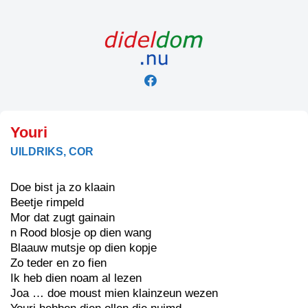
Skip
to
content
Youri
UILDRIKS, COR
Doe bist ja zo klaain
Beetje rimpeld
Mor dat zugt gainain
n Rood blosje op dien wang
Blaauw mutsje op dien kopje
Zo teder en zo fien
Ik heb dien noam al lezen
Joa … doe moust mien klainzeun wezen