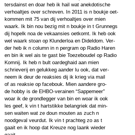
tersdainst en doar heb ik hail wat anekdotische
verhoaltjes over schreven. In 2011 is n boukje oet-
kommen mit 75 van dij verhoaltjes over mien
waark. Ik bin nou bezig mit n boukje in t Grunnegs
dij hopelk noa de vekaansies oetkomt. Ik heb ook
wel waark stoan op Klunderloa en Dideldom. Ver-
der heb ik n column in n pergram op Radio Haren
en bin ik wel ais te gast bie Toezeboudel op Radio
Komnij. Ik heb n bult oardeghaid aan mien
schrieverij en gelukkeg aander lu ook, dat ver-
neem ik deur de reaksies dij ik krieg via mail
of as reaksie op facebouk. Mien aandere gro-
de hobby is de EHBO-verainen “Sappemeer”
woar ik de grondlegger van bin en woar ik ook
les geef, k vin t hartstikke belangriek dat min-
sen waiten wat ze doun mouten as zuch n
noodgeval veurdut. Ik vin t prachteg zo as t
gaait en ik hoop dat Kreuze nog laank wieder
gaait.