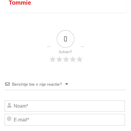
Tommie
0
Schier?
Berichtje bie n nije reactie?
No
E-
mai