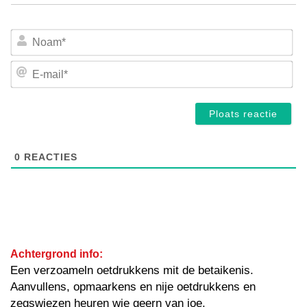
No
E-
mai
0
REACTIES
Achtergrond info:
Een verzoameln oetdrukkens mit de betaikenis.
Aanvullens, opmaarkens en nije oetdrukkens en
zegswiezen heuren wie geern van joe.