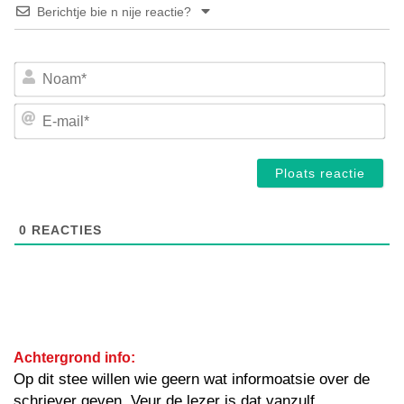
Berichtje bie n nije reactie?
No
E-
mai
0
REACTIES
Achtergrond info:
Op dit stee willen wie geern wat informoatsie over de
schriever geven. Veur de lezer is dat vanzulf