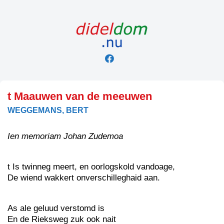
Skip
to
content
t Maauwen van de meeuwen
WEGGEMANS, BERT
Ien memoriam Johan Zudemoa
t Is twinneg meert, en oorlogskold vandoage,
De wiend wakkert onverschilleghaid aan.
As ale geluud verstomd is
En de Rieksweg zuk ook nait