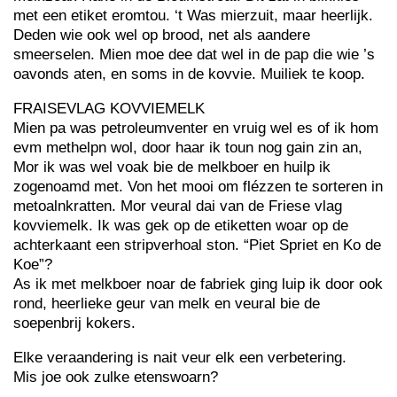
met een etiket eromtou. ‘t Was mierzuit, maar heerlijk.
Deden wie ook wel op brood, net als aandere
smeerselen. Mien moe dee dat wel in de pap die wie ’s
oavonds aten, en soms in de kovvie. Muiliek te koop.
FRAISEVLAG KOVVIEMELK
Mien pa was petroleumventer en vruig wel es of ik hom
evm methelpn wol, door haar ik toun nog gain zin an,
Mor ik was wel voak bie de melkboer en huilp ik
zogenoamd met. Von het mooi om flézzen te sorteren in
metoalnkratten. Mor veural dai van de Friese vlag
kovviemelk. Ik was gek op de etiketten woar op de
achterkaant een stripverhoal ston. “Piet Spriet en Ko de
Koe”?
As ik met melkboer noar de fabriek ging luip ik door ook
rond, heerlieke geur van melk en veural bie de
soepenbrij kokers.
Elke veraandering is nait veur elk een verbetering.
Mis joe ook zulke etenswoarn?