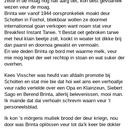
zette in de moag nog hail aarg oet, kon best gevoarliek
wezen veur de moag.
Brinta wer vanof 1944 oorspronkeliek moakt deur
Scholten in Foxhol, bliekboar wollen ze doormet
internationoal goan verkopen want noam stat veur
Breakfest Instant Tarwe. ‘t Bestat oet gebroken tarwe
met heul klain beetje zolt, kookt in woater tot dikke brij
dan paarst en doornoa gewalst en vermoaln.
En wie deden Brinta op bord met waarme melk, veur
mie mog lepel der wel rechtop in stoan en wat suker der
overhen.
Kees Visscher was heufd van afdailn promotie bij
Scholten en stat mie bie dat hoi wel ains een verhoaltje
veur radio vertelde over een Opa en Klainzeun, Siebert
Sago en Berend Brinta, allerlij belevenissen, mooi man.
Ik mainde dat dai verhoaln schrevm waarn veur ’t
personeelsblad.
Ik kon ’s mörgens muiliek brood der deur kriegn, nou
door was Brinta oplössen veur tot da’k keer bie dokter