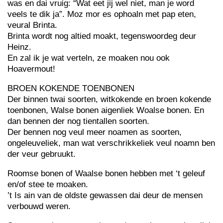
was en dai vruig: “Wat eet jij wel niet, man je word
veels te dik ja”. Moz mor es ophoaln met pap eten,
veural Brinta.
Brinta wordt nog altied moakt, tegenswoordeg deur
Heinz.
En zal ik je wat verteln, ze moaken nou ook
Hoavermout!
BROEN KOKENDE TOENBONEN
Der binnen twai soorten, witkokende en broen kokende
toenbonen, Walse bonen aigenliek Woalse bonen. En
dan bennen der nog tientallen soorten.
Der bennen nog veul meer noamen as soorten,
ongeleuveliek, man wat verschrikkeliek veul noamn ben
der veur gebruukt.
Roomse bonen of Waalse bonen hebben met ‘t geleuf
en/of stee te moaken.
’t Is ain van de oldste gewassen dai deur de mensen
verbouwd weren.