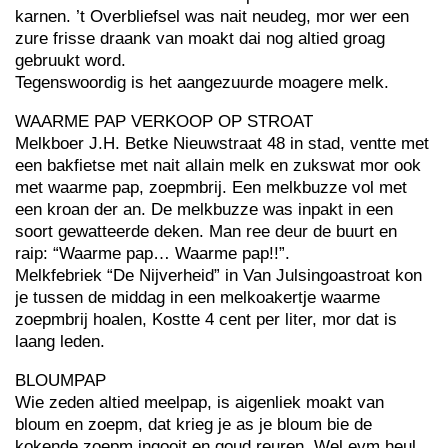
karnen. ’t Overbliefsel was nait neudeg, mor wer een
zure frisse draank van moakt dai nog altied groag
gebruukt word.
Tegenswoordig is het aangezuurde moagere melk.
WAARME PAP VERKOOP OP STROAT
Melkboer J.H. Betke Nieuwstraat 48 in stad, ventte met
een bakfietse met nait allain melk en zukswat mor ook
met waarme pap, zoepmbrij. Een melkbuzze vol met
een kroan der an. De melkbuzze was inpakt in een
soort gewatteerde deken. Man ree deur de buurt en
raip: “Waarme pap… Waarme pap!!”.
Melkfebriek “De Nijverheid” in Van Julsingoastroat kon
je tussen de middag in een melkoakertje waarme
zoepmbrij hoalen, Kostte 4 cent per liter, mor dat is
laang leden.
BLOUMPAP
Wie zeden altied meelpap, is aigenliek moakt van
bloum en zoepm, dat krieg je as je bloum bie de
kokende zoepm ingooit en goud reuren. Wel evm heul