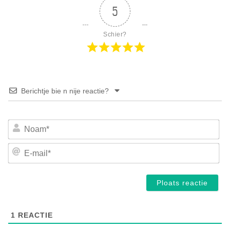
5
Schier?
Berichtje bie n nije reactie?
No
E-
mai
1
REACTIE