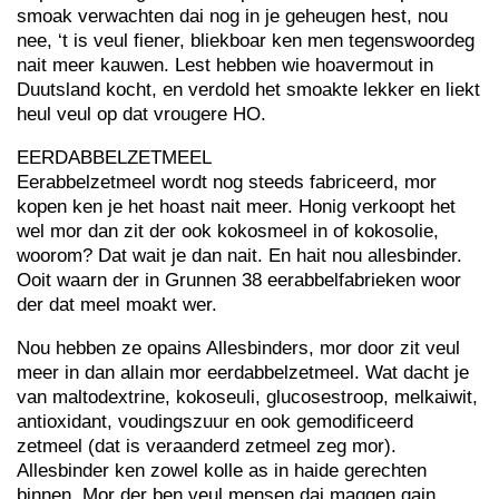
smoak verwachten dai nog in je geheugen hest, nou
nee, ‘t is veul fiener, bliekboar ken men tegenswoordeg
nait meer kauwen. Lest hebben wie hoavermout in
Duutsland kocht, en verdold het smoakte lekker en liekt
heul veul op dat vrougere HO.
EERDABBELZETMEEL
Eerabbelzetmeel wordt nog steeds fabriceerd, mor
kopen ken je het hoast nait meer. Honig verkoopt het
wel mor dan zit der ook kokosmeel in of kokosolie,
woorom? Dat wait je dan nait. En hait nou allesbinder.
Ooit waarn der in Grunnen 38 eerabbelfabrieken woor
der dat meel moakt wer.
Nou hebben ze opains Allesbinders, mor door zit veul
meer in dan allain mor eerdabbelzetmeel. Wat dacht je
van maltodextrine, kokoseuli, glucosestroop, melkaiwit,
antioxidant, voudingszuur en ook gemodificeerd
zetmeel (dat is veraanderd zetmeel zeg mor).
Allesbinder ken zowel kolle as in haide gerechten
binnen. Mor der ben veul mensen dai maggen gain