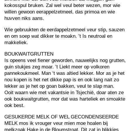
kokosspul bruken. Zal wel veul beter wezen, mor wie
willen gewoon eerappelzetmeel, das primoa en wie
huvven niks aans.
Wie gebruukten de eerdappelzetmeel veur stip, sauzen
en om soep wat dikker te moakn. ’t Is neutroal en
makkeliek.
BOUKWAITGRUTTEN
Is opeens veel fiener geworden, nauwelijks nog grutten,
guin stukjes zeg moar. ’t Liekt meer op volkoren
pannekoukmeel. Man ‘t was altied lekker. Mor as je het
nou kopen is het net dikke pap is en ook lang nait zo
lekker as je het op goan bakken, veul te slap man.
Ooit waarn wie met vakantsie in Tsjechië, doar aten ze
ook boukwaitgrutten, mor dat was harteliek en smoakte
ook best.
GESUKERDE MELK OF WEL GECONDENSEERDE
MELK mos ik vrouger veur mien moe hoalen bij
melkzoak Hake in de Bloumstroat. Dit zat in blikkies