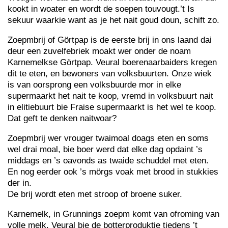
kookt in woater en wordt de soepen touvougt.’t Is
sekuur waarkie want as je het nait goud doun, schift zo.
Zoepmbrij of Görtpap is de eerste brij in ons laand dai
deur een zuvelfebriek moakt wer onder de noam
Karnemelkse Görtpap. Veural boerenaarbaiders kregen
dit te eten, en bewoners van volksbuurten. Onze wiek
is van oorsprong een volksbuurde mor in elke
supermaarkt het nait te koop, vremd in volksbuurt nait
in elitiebuurt bie Fraise supermaarkt is het wel te koop.
Dat geft te denken naitwoar?
Zoepmbrij wer vrouger twaimoal doags eten en soms
wel drai moal, bie boer werd dat elke dag opdaint ’s
middags en ’s oavonds as twaide schuddel met eten.
En nog eerder ook ’s mörgs voak met brood in stukkies
der in.
De brij wordt eten met stroop of broene suker.
Karnemelk, in Grunnings zoepm komt van ofroming van
volle melk. Veural bie de botterproduktie tiedens ’t