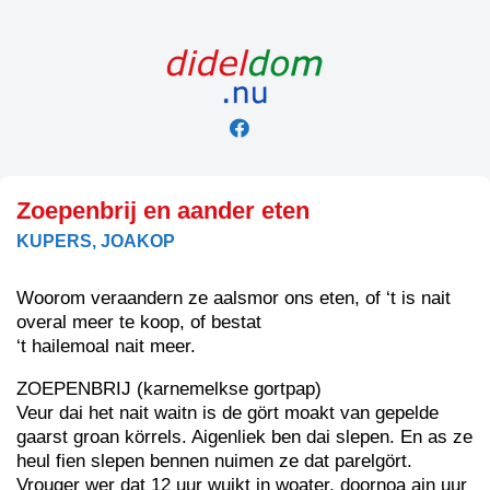
Skip
to
content
Zoepenbrij en aander eten
KUPERS, JOAKOP
Woorom veraandern ze aalsmor ons eten, of ‘t is nait
overal meer te koop, of bestat
‘t hailemoal nait meer.
ZOEPENBRIJ (karnemelkse gortpap)
Veur dai het nait waitn is de gört moakt van gepelde
gaarst groan körrels. Aigenliek ben dai slepen. En as ze
heul fien slepen bennen nuimen ze dat parelgört.
Vrouger wer dat 12 uur wuikt in woater, doornoa ain uur