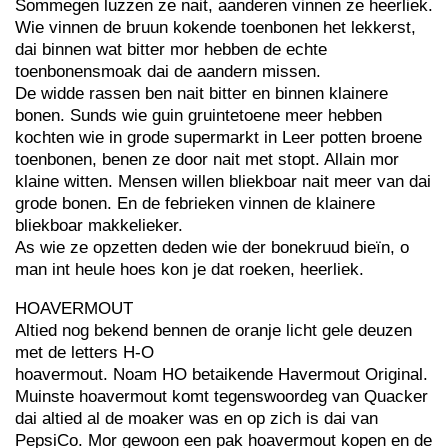
Sommegen luzzen ze nait, aanderen vinnen ze heerliek.
Wie vinnen de bruun kokende toenbonen het lekkerst,
dai binnen wat bitter mor hebben de echte
toenbonensmoak dai de aandern missen.
De widde rassen ben nait bitter en binnen klainere
bonen. Sunds wie guin gruintetoene meer hebben
kochten wie in grode supermarkt in Leer potten broene
toenbonen, benen ze door nait met stopt. Allain mor
klaine witten. Mensen willen bliekboar nait meer van dai
grode bonen. En de febrieken vinnen de klainere
bliekboar makkelieker.
As wie ze opzetten deden wie der bonekruud bieïn, o
man int heule hoes kon je dat roeken, heerliek.
HOAVERMOUT
Altied nog bekend bennen de oranje licht gele deuzen
met de letters H-O
hoavermout. Noam HO betaikende Havermout Original.
Muinste hoavermout komt tegenswoordeg van Quacker
dai altied al de moaker was en op zich is dai van
PepsiCo. Mor gewoon een pak hoavermout kopen en de