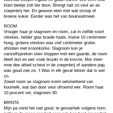
klain beetje zolt bie doun. Brengt nait zo veul an as
zoepmbrij her. En gewoon eten met wat stroop of
broene suker. Eerder was het van boukwaitmeel.
ROOM
Vrouger haar je slagroom en room, zat in zelfde soort
vleskes, helder glas braide haals, klaine 10 centimeter
hoog, grotere vleskes was vief centimeter groter,
ofsloten met kroonkürke. Slagroom kon je
vanzelfspreken stiev kloppen met een gaarde, de room
bleef dun en wer voak bruukt in de kovvie. Mor mien
moe dee altied scheut in de zoepmbrij of aandere pap,
was goud zee ze. ’t Was in elk geval lekker dat is wel
zo.
Zowel room as slagroom komt oetsloettend van
koumelk, wat dan door veur ofroomd wer. Room haar
10 procent vet, slagroom 30.
BRINTA
Mijn pa vond het nait goud, te gevoarliek volgens hom,