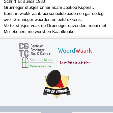
Schrift al: sunds 1980
Grunneger stukjes onner noam Joakop Kupers..
Eerst in wiekkraant, personeelsbloaden en gaf oetleg
over Grunneger woorden en oetdrukkens.
Vertel stukjes voak op Grunneger oavenden, mooi met
Mollebonen, metworst en Kaantkouke.