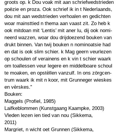
groots op. k Dou voak mit aan schriefwedstrieden
poëzie en proza. Ook schrief ik in t Nederlaands,
dou mit aan wedstrieden verhoalen en gedichten
woar mainsttied n thema aan vaast zit. Zo heb k
ook mitdoan mit ‘Lentis’ mit aner lu, dij ook nomi-
neerd wazzen, woar dou drijdoezend bouken van
drukt binnen. Van twij bouken n nominoatsie had
en dat is ook slim schier. k Mag geern veurlezen
op schoulen of verainens en k vin t schier waark
om toallessen veur legere en middelboare schoul
te moaken, en opstèllen vanzulf. In ons zörgcen-
trum waark ik mit n koor, mit Grunneger wieskes
en vèrskes.”
Bouken:
Maggels (Profiel, 1985)
Laifkeblommen (Kunstgaang Kaampke, 2003)
Vleden lezen ien tied van nou (Sikkema,
2011)
Margriet, n wicht oet Grunnen (Sikkema,