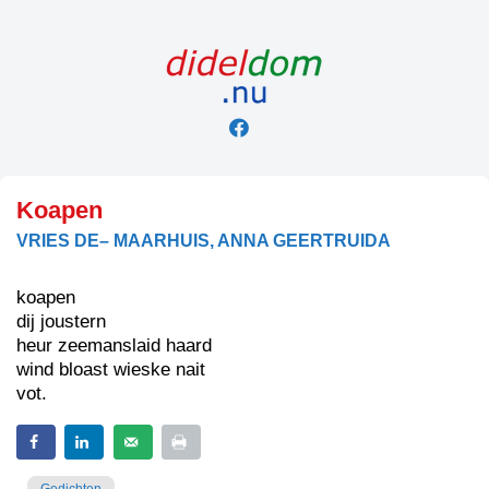
Skip
to
content
Koapen
VRIES DE– MAARHUIS, ANNA GEERTRUIDA
koapen
dij joustern
heur zeemanslaid haard
wind bloast wieske nait
vot.