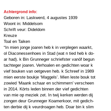
Achtergrond info:
Geboren in: Laskwerd, 4 augustes 1939
Woont in: Middelsom
Schrift veur: Dideldom
Kreuze
Toal en Taiken
“In mien jonge joaren heb k in verplegen waarkt,
ol Diaconessenhoes in Stad (wat n tied heb k do-
ar had). k Bin Grunneger schriefster vanóf begun
tachteger joaren. Verhoalen en gedichten woar k
vief bouken van oetgeven heb. k Schreef in 1989
mien eerste boukje ‘Maggels’. Mien leste bouk tot
zowied ‘Maank schaar en schimmern’ verscheen
in 2014. Körts leden binnen der vief gedichten
van mie op meziek zet. In twij kerken werden dij
zongen deur Grunneger Koamerkoor, mit gedich-
ten derbie dij k veurdroagen heb. Doar bin k slim