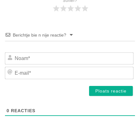
Schier?
Berichtje bie n nije reactie?
No
E-
mai
0
REACTIES