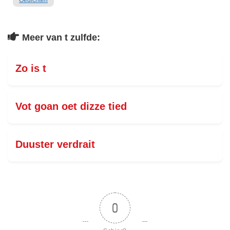
Gedichten
Meer van t zulfde:
Zo is t
Vot goan oet dizze tied
Duuster verdrait
0