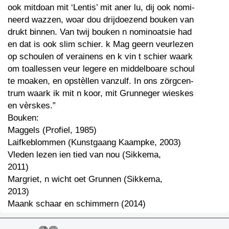
ook mitdoan mit ‘Lentis’ mit aner lu, dij ook nomi-
neerd wazzen, woar dou drijdoezend bouken van
drukt binnen. Van twij bouken n nominoatsie had
en dat is ook slim schier. k Mag geern veurlezen
op schoulen of verainens en k vin t schier waark
om toallessen veur legere en middelboare schoul
te moaken, en opstèllen vanzulf. In ons zörgcen-
trum waark ik mit n koor, mit Grunneger wieskes
en vèrskes.”
Bouken:
Maggels (Profiel, 1985)
Laifkeblommen (Kunstgaang Kaampke, 2003)
Vleden lezen ien tied van nou (Sikkema,
2011)
Margriet, n wicht oet Grunnen (Sikkema,
2013)
Maank schaar en schimmern (2014)