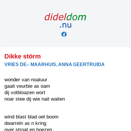
Skip
to
content
Dikke störm
VRIES DE– MAARHUIS, ANNA GEERTRUIDA
wonder van noatuur
gaait veurbie as oam
dij votbloazen wort
noar stee dij wie nait waiten
wind blast blad oet boom
dwarreln as n kring
over stroat en hoezen