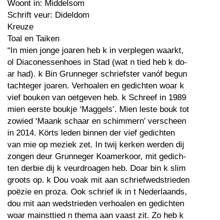
Woont in: Middelsom
Schrift veur: Dideldom
Kreuze
Toal en Taiken
“In mien jonge joaren heb k in verplegen waarkt,
ol Diaconessenhoes in Stad (wat n tied heb k do-
ar had). k Bin Grunneger schriefster vanóf begun
tachteger joaren. Verhoalen en gedichten woar k
vief bouken van oetgeven heb. k Schreef in 1989
mien eerste boukje ‘Maggels’. Mien leste bouk tot
zowied ‘Maank schaar en schimmern’ verscheen
in 2014. Körts leden binnen der vief gedichten
van mie op meziek zet. In twij kerken werden dij
zongen deur Grunneger Koamerkoor, mit gedich-
ten derbie dij k veurdroagen heb. Doar bin k slim
groots op. k Dou voak mit aan schriefwedstrieden
poëzie en proza. Ook schrief ik in t Nederlaands,
dou mit aan wedstrieden verhoalen en gedichten
woar mainsttied n thema aan vaast zit. Zo heb k