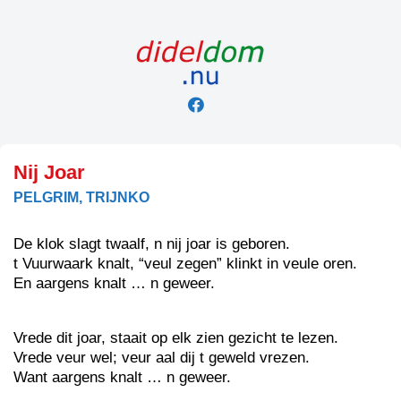
Skip
to
content
Nij Joar
PELGRIM, TRIJNKO
De klok slagt twaalf, n nij joar is geboren.
t Vuurwaark knalt, “veul zegen” klinkt in veule oren.
En aargens knalt … n geweer.
Vrede dit joar, staait op elk zien gezicht te lezen.
Vrede veur wel; veur aal dij t geweld vrezen.
Want aargens knalt … n geweer.