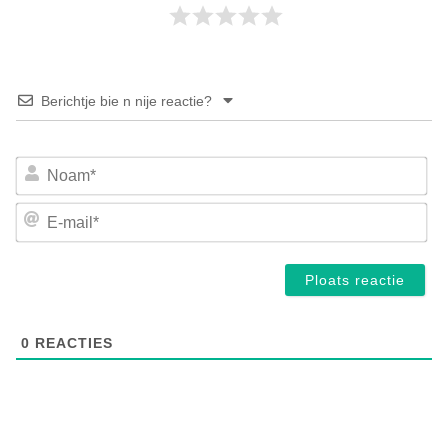
Berichtje bie n nije reactie?
No
E-
mai
0
REACTIES