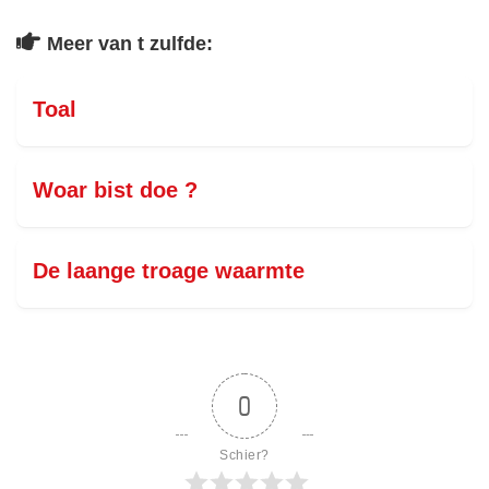
Meer van t zulfde:
Toal
Woar bist doe ?
De laange troage waarmte
0
Schier?