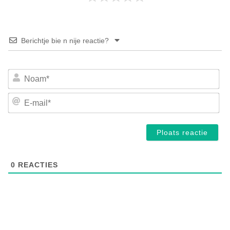
Berichtje bie n nije reactie?
No
E-
mai
0
REACTIES