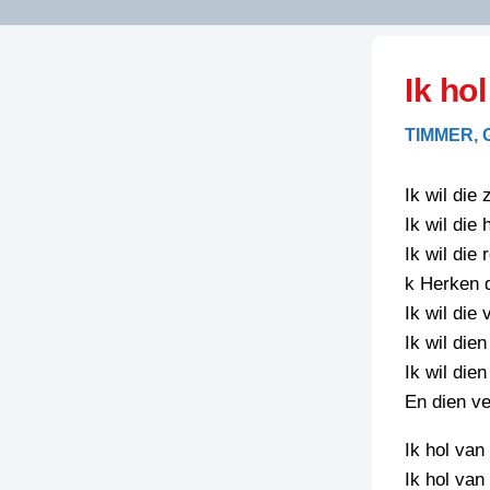
LITERATUUR
OPSTUREN
GEDICHTEN
Ik hol
OVEREG
SPELLENSCONTROLE
HAIKU’S
BIENOAMEN
TIMMER,
SCHRIEFREGELS
LAIDJES
LAIDTEKSTEN
LEGENDEN
Ik wil die 
LIMERICKS
Ik wil die
RECEPTEN
LUUSTERN
Ik wil die
SPREUKEN
k Herken 
SCHRIEFWEDST
2024
Ik wil die 
VEURDRACHTE
Ik wil die
SCHRIEFWEDST
Ik wil die
2025
En dien v
SCHRIEFWEDST
2026
Ik hol van
Ik hol van
STRIPS