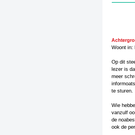
Achtergro
Woont in:
Op dit ste
lezer is d
meer schr
informoats
te sturen.
Wie hebben
vanzulf oo
de noabest
ook de per