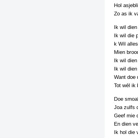
Hol asjebl
TIEDSCHRIFT
Zo as ik v
KREUZE
Ik wil die
TENEEL
Ik wil die 
VERHOALEN
k Wil alle
Mien broo
Ik wil dien
Ik wil dien
Want doe 
Tot wél ik 
Doe smoak
Joa zulfs 
Geef mie 
En dien ve
Ik hol die 