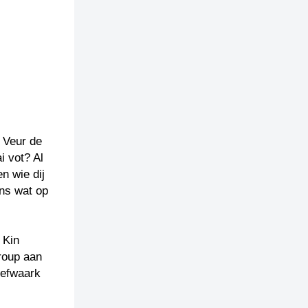
. Veur de
i vot? Al
n wie dij
ons wat op
 Kin
roup aan
iefwaark