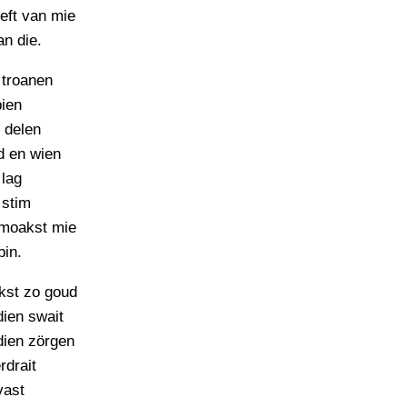
PERSBERICHT
ieft van mie
an die.
FOTO’S
n troanen
pien
s delen
d en wien
 lag
 stim
moakst mie
bin.
st zo goud
dien swait
dien zörgen
rdrait
vast