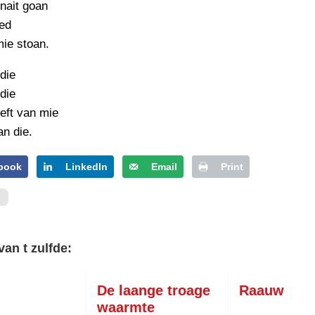
 nait goan
ied
ie stoan.
 die
 die
ieft van mie
an die.
book
LinkedIn
Email
Print
van t zulfde:
De laange troage
Raauw
waarmte