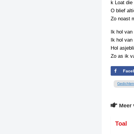
k Loat die
O blief alt
Zo noast m
Ik hol van
Ik hol van
Hol asjebl
Zo as ik v
Face
Gedichten
Meer 
Toal