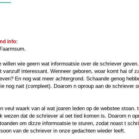
nd info:
 Faarmsum.
e willen wie geern wat informoatsie over de schriever geven
at vanzulf interessant. Wenneer geboren, woar komt hai of za
even? En nog wat meer achtergrond. Schaande genog hebbe
ie nog nait (compleet). Doarom n oproup aan de schriever 
 veul waark van al wat joaren leden op de webstee stoan. t
k wezen dat de schriever al oet tied komen is. Doarom n op
oanden om dizze informoatsie te sturen, zodat noast t schr
soon van de schriever in onze gedachten wieder leeft.