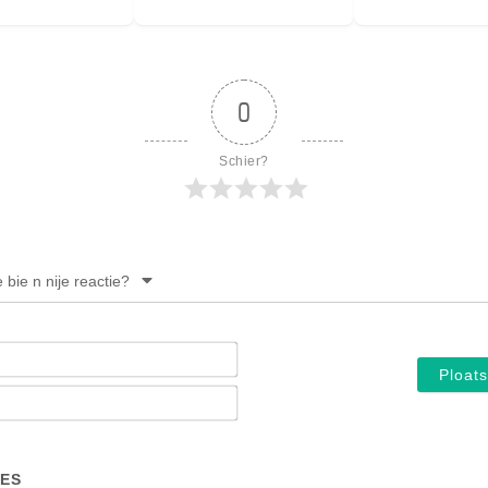
0
Schier?
e bie n nije reactie?
Noam*
E-
mail*
ES