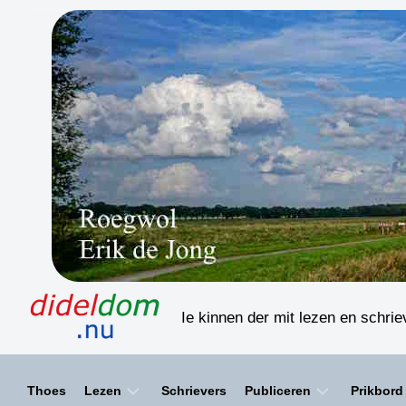
Skip
to
content
Ie kinnen der mit lezen en schri
Thoes
Lezen
Schrievers
Publiceren
Prikbord