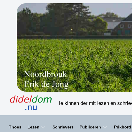
Skip
to
content
Ie kinnen der mit lezen en schri
Thoes
Lezen
Schrievers
Publiceren
Prikbord