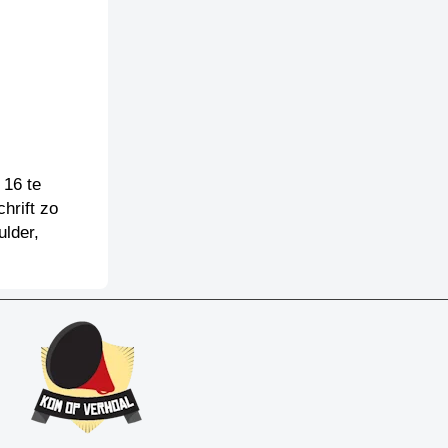
16 te
hrift zo
lder,