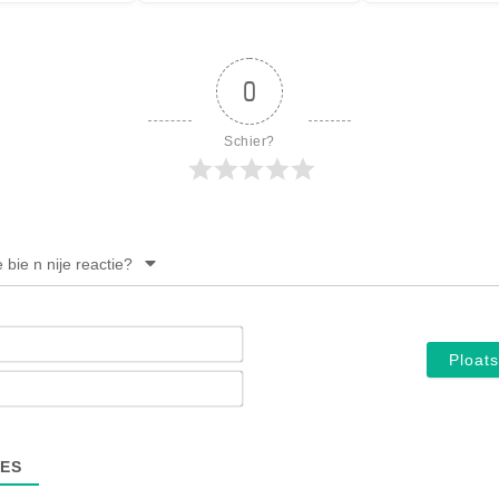
0
Schier?
e bie n nije reactie?
Noam*
E-
mail*
ES