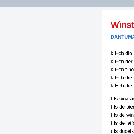
LITERATUUR
OPSTUREN
GEDICHTEN
Wìnst
OVEREG
SPELLENSCONTROLE
HAIKU’S
BIENOAMEN
DANTUMA
SCHRIEFREGELS
LAIDJES
LAIDTEKSTEN
LEGENDEN
k Heb die 
LIMERICKS
k Heb der 
RECEPTEN
LUUSTERN
k Heb t no
SPREUKEN
k Heb die 
SCHRIEFWEDST
2024
k Heb die 
VEURDRACHTE
SCHRIEFWEDST
t Is woara
2025
t Is de pie
SCHRIEFWEDST
t Is de win
2026
t Is de lai
t Is dudel
STRIPS