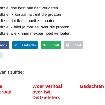
PERSBERICHT
elfziel doe hest mie nait verloaten
FOTO’S
lfziel ik kin aal nait mit die proaten
lfziel dat ik die noeit zel hoaten
lfziel k blief ja mor aal over die proaten
elfziel wie kinnen mekoar noeit verloaten.
book
LinkedIn
Email
Print
van t zulfde:
e
Woar verhoal
Gedachten
road
over twij
Delfzielsters