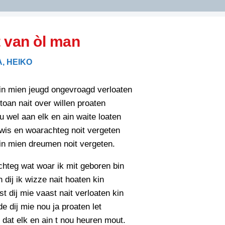
DIDELDOM.COM
 van òl man
KREUZE
, HEIKO
JOEN
HORIZON
in mien jeugd ongevroagd verloaten
PAZZIPANTEN
toan nait over willen proaten
u wel aan elk en ain waite loaten
wis en woarachteg noit vergeten
RIED
FLYER
in mien dreumen noit vergeten.
N
INZENDENS
RIED
FLYER
chteg wat woar ik mit geboren bin
PERSBERICHT
n dij ik wizze nait hoaten kin
INZENDENS
RIED
st dij mie vaast nait verloaten kin
SCHRIEFWEDSTRIED
2026
JURYRAPPORT
fde dij mie nou ja proaten let
FLYER
k dat elk en ain t nou heuren mout.