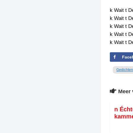
k Wait t D
TIEDSCHRIFT
KREUZE
k Wait t De
k Wait t De
TENEEL
k Wait t De
VERHOALEN
k Wait t D
Face
Gedichten
Meer 
n Écht
kamme