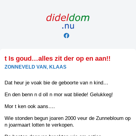
Skip
to
content
t Is goud…alles zit der op en aan!!
ZONNEVELD VAN, KLAAS
Dat heur je voak bie de geboorte van n kind…
En den benn n d oll n mor wat bliede! Gelukkeg!
Mor t ken ook aans….
Wie stonden begun joaren 2000 veur de Zunnebloum op
n joarmaart lotten te verkopen.