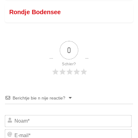
Rondje Bodensee
0
Schier?
Berichtje bie n nije reactie?
No
E-
mai