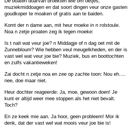
De boaten doarvan broekten wie om oetjes,
muziekmiddoagen en dat soort dingen veur onze gasten
goudkoper te moaken of gratis aan te baiden.
Komt der n dame aan, mit heur moeke in n rolstoule.
Noa n zetje proaten zeg ik tegen moeke:
Is t nait wat veur joe? n Middagje of n dag oet mit de
Zunnebloum? Wie hebben veul meugelkheden, en der is
vast wel wat veur joe bie? Muziek, bus en boottochten
en zulfs vakantieweken!
Zai docht n zetje noa en zee op zachte toon: Nou eh….
nee, doe maar niet.
Heur dochter reageerde: Ja, moe, gewoon doen! Je
kunt er altijd weer mee stoppen als het niet bevalt.
Toch?
En ze keek mie aan. Ja hoor, geen probleem! Mor ik
denk, dat der vast wel wat moois veur joe bie is!