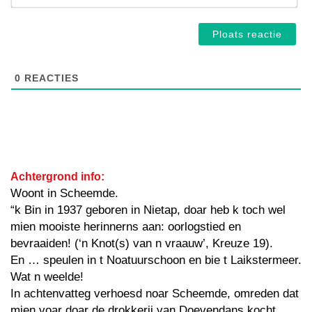
0
REACTIES
Achtergrond info:
Woont in Scheemde.
“k Bin in 1937 geboren in Nietap, doar heb k toch wel
mien mooiste herinnerns aan: oorlogstied en
bevraaiden! (‘n Knot(s) van n vraauw’, Kreuze 19).
En … speulen in t Noatuurschoon en bie t Laikstermeer.
Wat n weelde!
In achtenvatteg verhoesd noar Scheemde, omreden dat
mien voar doar de drokkerij van Doevendans kocht