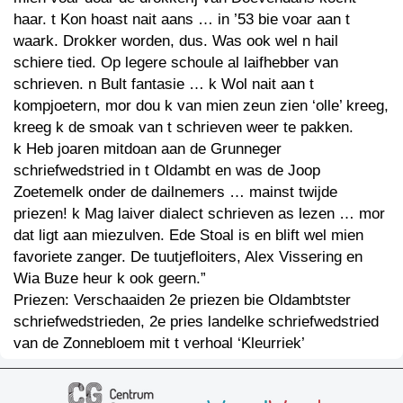
haar. t Kon hoast nait aans … in ’53 bie voar aan t
waark. Drokker worden, dus. Was ook wel n hail
schiere tied. Op legere schoule al laifhebber van
schrieven. n Bult fantasie … k Wol nait aan t
kompjoetern, mor dou k van mien zeun zien ‘olle’ kreeg,
kreeg k de smoak van t schrieven weer te pakken.
k Heb joaren mitdoan aan de Grunneger
schriefwedstried in t Oldambt en was de Joop
Zoetemelk onder de dailnemers … mainst twijde
priezen! k Mag laiver dialect schrieven as lezen … mor
dat ligt aan miezulven. Ede Stoal is en blift wel mien
favoriete zanger. De tuutjefloiters, Alex Vissering en
Wia Buze heur k ook geern.”
Priezen: Verschaaiden 2e priezen bie Oldambtster
schriefwedstrieden, 2e pries landelke schriefwedstried
van de Zonnebloem mit t verhoal ‘Kleurriek’