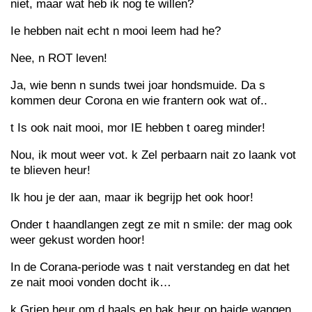
niet, maar wat heb ik nog te willen?
Ie hebben nait echt n mooi leem had he?
Nee, n ROT leven!
Ja, wie benn n sunds twei joar hondsmuide. Da s
kommen deur Corona en wie frantern ook wat of..
t Is ook nait mooi, mor IE hebben t oareg minder!
Nou, ik mout weer vot. k Zel perbaarn nait zo laank vot
te blieven heur!
Ik hou je der aan, maar ik begrijp het ook hoor!
Onder t haandlangen zegt ze mit n smile: der mag ook
weer gekust worden hoor!
In de Corana-periode was t nait verstandeg en dat het
ze nait mooi vonden docht ik…
k Griep heur om d haals en bak heur op baide wangen