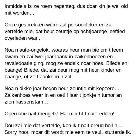
Inmiddels is ze roem negenteg, dus doar kin je wel old
mit worden…
Onze gesprekken wuirn aal persoonleker en zai
vertelde mie, dat heur zeuntje op achtjoarege leeftied
overleden was..
Noa n auto-ongelok, woaras heur man bie om t leem
kwam en zai twei joar laank in zaikenhoezen en
revaledoatie ging, mog ze endelk noar hoes. Bliede en
baange! Bliede, dat zai deur mog mit heur kinder en
baange, of ze t aankenn n zol!
Noa n dikke joar begon heur zeuntje mit kopzere…
Zaikenhoes weer in en oet! Haar t jonkje n tumor an
zien hassenstam…!
Operoatie nait meugelk! Hai mocht t nait redden!
Dou zai mie dat vertelde, kon ik t nait dreug holl n…
Sorry hoor, moar dit wordt mie eem te veul, stutterde ik.