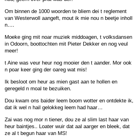
Om binnen de 1000 woorden te bliem dei t reglement
van Westerwoll aangeft, mout ik mie nou n beetje inholl
n….
Moeke ging mit noar muziek middoagen, t volksdansen
in Odoorn, boottochten mit Pieter Dekker en nog veul
meer!
t Aine was veur heur nog mooier den t aander. Mor ook
n poar keer ging der oareg wat mis!
Ik besloot om heur as mien gast aan te hollen en
geregeld n moal te bezuiken.
Dou kwam ons baider leem boom wotter en ontdekte ik,
dat ik wel n hail gelokkeg leem had haar…
Zai was nog mor n tiener, dou ze al slim last haar van
heur baintjes.. Loater wuir dat aal aarger en bleek, dat
ze al t begun haar van MS!