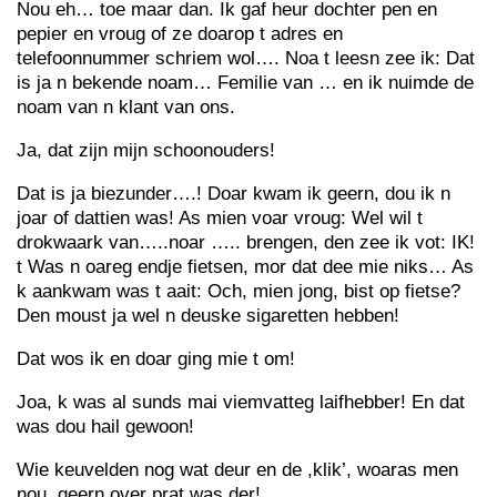
Nou eh… toe maar dan. Ik gaf heur dochter pen en
pepier en vroug of ze doarop t adres en
telefoonnummer schriem wol…. Noa t leesn zee ik: Dat
is ja n bekende noam… Femilie van … en ik nuimde de
noam van n klant van ons.
Ja, dat zijn mijn schoonouders!
Dat is ja biezunder….! Doar kwam ik geern, dou ik n
joar of dattien was! As mien voar vroug: Wel wil t
drokwaark van…..noar ….. brengen, den zee ik vot: IK!
t Was n oareg endje fietsen, mor dat dee mie niks… As
k aankwam was t aait: Och, mien jong, bist op fietse?
Den moust ja wel n deuske sigaretten hebben!
Dat wos ik en doar ging mie t om!
Joa, k was al sunds mai viemvatteg laifhebber! En dat
was dou hail gewoon!
Wie keuvelden nog wat deur en de ,klik’, woaras men
nou, geern over prat was der!