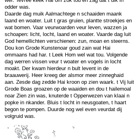
wer. Tevree keek Hai om zok tou en zag dat t dik in
odder was.
Daarde dag muik Aalmachtege n schaaiden maank
laand en woater. Luit t gras gruien, plantte stroekjes en
wat bomen. Vaar veurwoarden veur leven, wazzen ja
schoapen: licht, locht, laand en woater. Vaarde dag luit
God hemellichten verschienen: zun, moan en steerns.
Dou kon Grode Kunstenoar goud zain wat Hai
ommaans had har. t Leek Hom wel wat tou. Volgende
dag werren vissen veur t woater en vogels in locht
moakt. Der kwam hierdeur n bult levent in de
braauwerij. Heer kreeg der alsmor meer zinneghaid
aan. Zesde dag zedde Hai kroon op zien waark. t Vij luit
Grode Boas groazen op de waaiden en dou t hailemoal
noar Zien zin was, knuterde t Opperwezen van klaai n
popke in nkander. Bluis t locht in neusgoaten, t haart
begon te pompen. Duurde nog wel even veurdat dij
volgruid was.