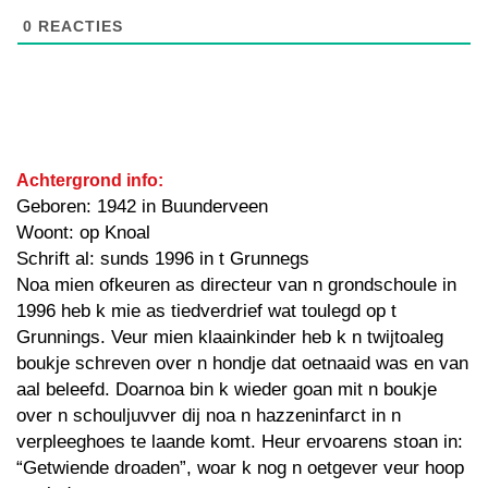
0
REACTIES
Achtergrond info:
Geboren: 1942 in Buunderveen
Woont: op Knoal
Schrift al: sunds 1996 in t Grunnegs
Noa mien ofkeuren as directeur van n grondschoule in
1996 heb k mie as tiedverdrief wat toulegd op t
Grunnings. Veur mien klaainkinder heb k n twijtoaleg
boukje schreven over n hondje dat oetnaaid was en van
aal beleefd. Doarnoa bin k wieder goan mit n boukje
over n schouljuvver dij noa n hazzeninfarct in n
verpleeghoes te laande komt. Heur ervoarens stoan in:
“Getwiende droaden”, woar k nog n oetgever veur hoop