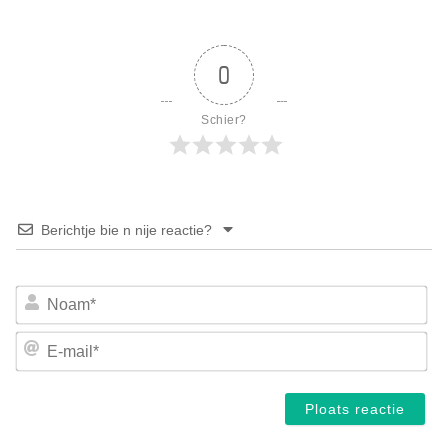
0
Schier?
Berichtje bie n nije reactie?
No
E-
mai