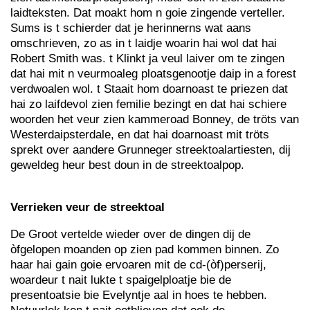
laidteksten. Dat moakt hom n goie zingende verteller.
Sums is t schierder dat je herinnerns wat aans
omschrieven, zo as in t laidje woarin hai wol dat hai
Robert Smith was. t Klinkt ja veul laiver om te zingen
dat hai mit n veurmoaleg ploatsgenootje daip in a forest
verdwoalen wol. t Staait hom doarnoast te priezen dat
hai zo laifdevol zien femilie bezingt en dat hai schiere
woorden het veur zien kammeroad Bonney, de tröts van
Westerdaipsterdale, en dat hai doarnoast mit tröts
sprekt over aandere Grunneger streektoalartiesten, dij
geweldeg heur best doun in de streektoalpop.
Verrieken veur de streektoal
De Groot vertelde wieder over de dingen dij de
òfgelopen moanden op zien pad kommen binnen. Zo
haar hai gain goie ervoaren mit de cd-(òf)perserij,
woardeur t nait lukte t spaigelploatje bie de
presentoatsie bie Evelyntje aal in hoes te hebben.