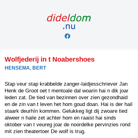
Skip
to
content
Wolfjederij in t Noabershoes
HENSEMA, BERT
Stap veur stap krabbelde zanger-laidjesschriever Jan
Henk de Groot oet t mentoale dal woarin hai n dik joar
leden zat. De tied van bezinnen over zien gezondhaid
en de zin van t leven het hom goud doan. Hai is der hail
staark deurhìn kommen. Gelukkeg ligt dij zwoare tied
alweer n haile zet achter hom en raaist hai sinds
oktober van t veureg joar de noordelke pervinzies rond
mit zien theatertoer De wolf is trug.