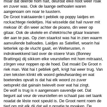
moar dat deerde hom nait, deurdat elke noot weer roak
en zuver was. Ook de laange oethoalen waren
aangenoam om noar te luustern.
De Groot traktaaierde t pebliek op poppy laidjes en
rockachtege riedeltjes. Hai wisselde dat hail nuver mit
mekoar òf: dìn weer achter de pioano, din weer op
gitaar. Ook de ukelele en d’elektrische gitaar kwamen
der aan te pas. Op zien staarkst was hai in zien waarm
aanvuilende balloades. Laidjes as Satelliet, woarin hai
letterlek op de vlucht gaait, en Welterusten, n
indrokwekkend laid over de stoere Vrais (Bonney
Brattinga) dij sikkom elke veurstellen mit hom mitraaist,
zörgen veur noppen op de hoed. Dat moakt De Groot n
riek man. Wat hai t pebliek geft, krigt hai weer trug. Van
zien teksten klinkt elk woord geleufwoardeg en wat
boetendes opvalt is dat hai elk woord zo zuver
oetsprekt dat gainain twievelt over wat hai zingt.
De wolf is trug is n aangenoam oavendje oet. Dat
begunt aal veur de veurstellen en schaait pas oet laank
noadat de lèste noot speuld is. De Groot nemt roem de
tied om mit elk dij dat wil n proatje te moaken. De