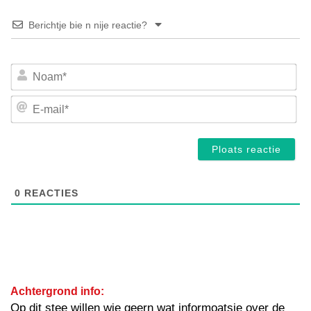
Berichtje bie n nije reactie?
No
E-
mai
0
REACTIES
Achtergrond info:
Op dit stee willen wie geern wat informoatsie over de