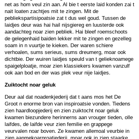
net as hom veul zin aan. Al bie t eerste laid konden zai t
nait loaten zachtjes mit te zingen. Mit de
pebliekspartisipoatsie zat t dus wel goud. Tussen de
laidjes deur was hai hail nijsgiereg en luusterde ook
aandachteg noar zien pebliek. Hai bleef roemschoots
de gelegenhaid baiden lekker mit te zingen en gezelleg
soam in n vuurtje te kieken. Der waren schiere
verhoalen, sums serieus, sums dreumerg, moar ook
dichtbie. Der wuiren laidjes speuld van t gelieknoamege
spaigelploatje, moar zien klassiekers kwamen vanzulf
ook aan bod en der was plek veur nije laidjes.
Zuiktocht noar geluk
Deur aal dat noadenkjederij dat t aans mos het De
Groot n enorme bron van inspiroatsie vonden. Tiedens
zien haardloopjederij en zien zuiktocht noar geluk
kwamen biezundere herinnerns aan vrouger tieden, olle
laifdes, de laifde veur zien femilie en grappege
veurvalen noar boven. Ze kwamen allemoal veurbie in
zien aanmekoarproatjederij, moar ook in zien staarke