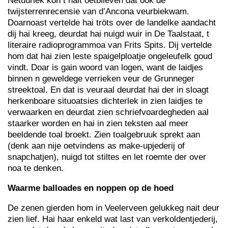
Netuurlek kon t nait oetblieven dat ook de
twijsterrenrecensie van d’Ancona veurbiekwam.
Doarnoast vertelde hai tröts over de landelke aandacht
dij hai kreeg, deurdat hai nuigd wuir in De Taalstaat, t
literaire radioprogrammoa van Frits Spits. Dij vertelde
hom dat hai zien leste spaigelploatje ongeleufelk goud
vindt. Doar is gain woord van logen, want de laidjes
binnen n geweldege verrieken veur de Grunneger
streektoal. En dat is veuraal deurdat hai der in sloagt
herkenboare situoatsies dichterlek in zien laidjes te
verwaarken en deurdat zien schriefvoardegheden aal
staarker worden en hai in zien teksten aal meer
beeldende toal broekt. Zien toalgebruuk sprekt aan
(denk aan nije oetvindens as make-upjederij of
snapchatjen), nuigd tot stiltes en let roemte der over
noa te denken.
Waarme balloades en noppen op de hoed
De zenen gierden hom in Veelerveen gelukkeg nait deur
zien lief. Hai haar enkeld wat last van verkoldentjederij,