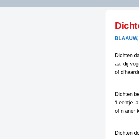
LITERATUUR
OPSTUREN
GEDICHTEN
Dicht
OVEREG
SPELLENSCONTROLE
HAIKU’S
BIENOAMEN
BLAAUW,
SCHRIEFREGELS
LAIDJES
LAIDTEKSTEN
LEGENDEN
Dichten da
LIMERICKS
aal dij voge
RECEPTEN
LUUSTERN
of d’haard
SPREUKEN
SCHRIEFWEDST
2024
VEURDRACHTE
Dichten be
SCHRIEFWEDST
‘Leentje l
2025
of n aner 
SCHRIEFWEDST
2026
Dichten d
STRIPS