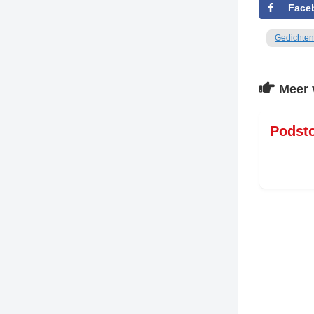
Face
Gedichten
Meer 
Podst