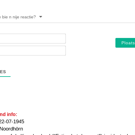
e bie n nije reactie?
Noam*
E-
mail*
ES
nd info:
22-07-1945
 Noordhörn