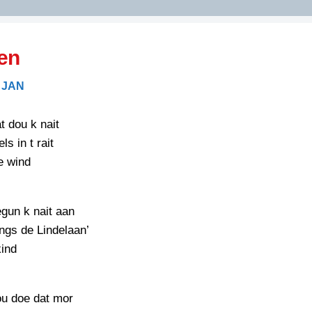
DIDELDOM.COM
en
KREUZE
 JAN
JOEN
HORIZON
t dou k nait
PAZZIPANTEN
ls in t rait
e wind
RIED
FLYER
N
gun k nait aan
INZENDENS
RIED
FLYER
angs de Lindelaan’
PERSBERICHT
kind
INZENDENS
RIED
SCHRIEFWEDSTRIED
2026
JURYRAPPORT
ou doe dat mor
FLYER