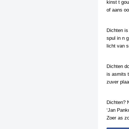
kinst t gou
of aans o
TIEDSCHRIFT
KREUZE
TENEEL
Dichten is
spul in n 
VERHOALEN
licht van 
Dichten d
is asmits
zuver plaa
Dichten? 
‘Jan Panko
Zoer as zo