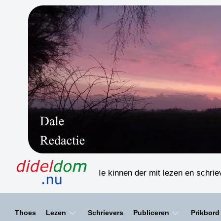
Skip
to
content
Ie kinnen der mit lezen en schri
Thoes
Lezen
Schrievers
Publiceren
Prikbord