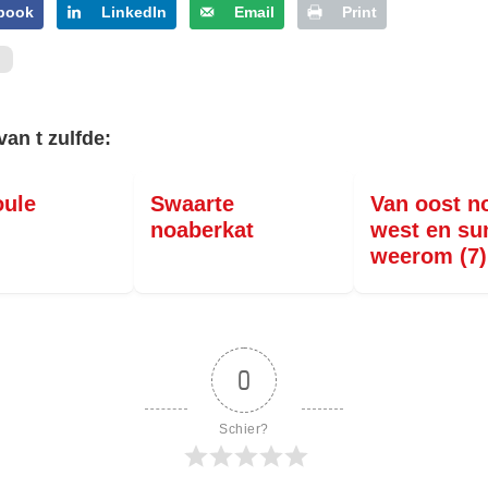
book
LinkedIn
Email
Print
van t zulfde:
oule
Swaarte
Van oost n
noaberkat
west en s
weerom (7)
0
Schier?