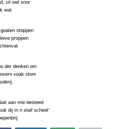
PERSBERICHT
d, zit wel snor
ok wat
FOTO’S
 goaten stoppen
glieve proppen
schienvat
ou der denken om
 tovern voak stom
sderij
Nait aan mie besteed
uk dij in n slaif scheet’
epenbrij