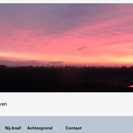
even
Nij-braif
Achtergrond
Contact